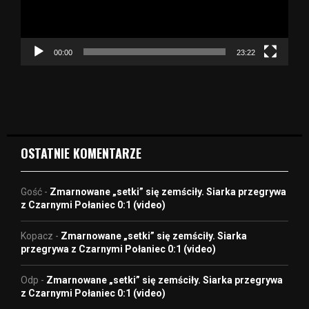
z
a
c
z
00:00
23:22
v
i
d
e
o
OSTATNIE KOMENTARZE
Gość
-
Zmarnowane „setki” się zemściły. Siarka przegrywa
z Czarnymi Połaniec 0:1 (video)
Kopacz
-
Zmarnowane „setki” się zemściły. Siarka
przegrywa z Czarnymi Połaniec 0:1 (video)
Odp
-
Zmarnowane „setki” się zemściły. Siarka przegrywa
z Czarnymi Połaniec 0:1 (video)