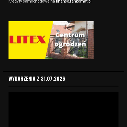
Kredyty samochodowe na
finanse.rankomat.pl
WYDARZENIA Z 31.07.2026
O
d
t
w
a
r