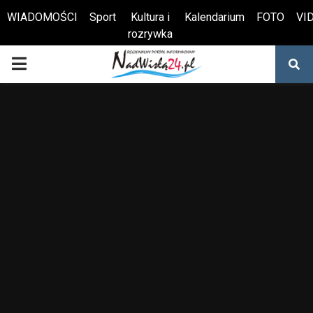
WIADOMOŚCI
Sport
Kultura i
Kalendarium
FOTO
VI
rozrywka
Otwórz pasek narzędzi
PRIMARY
MENU