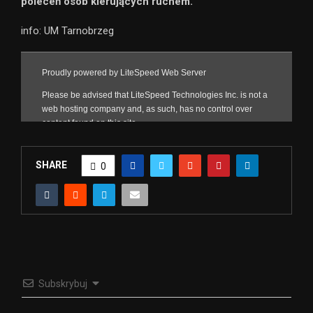
poleceń osób kierujących ruchem.
info: UM Tarnobrzeg
SHARE
0
Subskrybuj