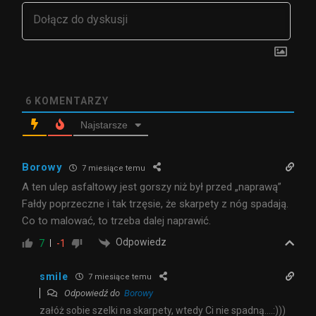
6
KOMENTARZY
Najstarsze
Borowy
7 miesiące temu
A ten ulep asfaltowy jest gorszy niż był przed „naprawą”
Fałdy poprzeczne i tak trzęsie, że skarpety z nóg spadają.
Co to malować, to trzeba dalej naprawić.
Odpowiedz
7
-1
smile
7 miesiące temu
Odpowiedź do
Borowy
załóż sobie szelki na skarpety, wtedy Ci nie spadną….:)))