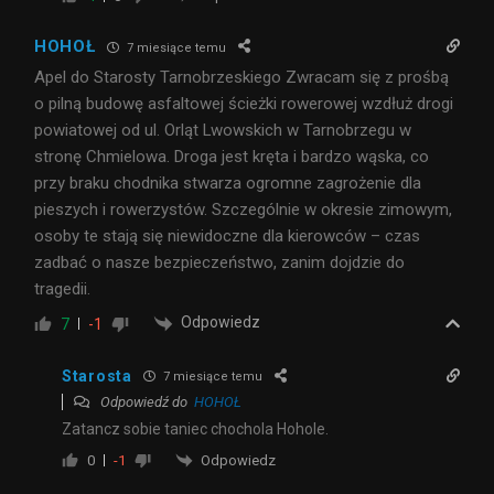
HOHOŁ
7 miesiące temu
Apel do Starosty Tarnobrzeskiego Zwracam się z prośbą
o pilną budowę asfaltowej ścieżki rowerowej wzdłuż drogi
powiatowej od ul. Orląt Lwowskich
w
Tarnobrzegu w
stronę Chmielowa. Droga jest kręta i bardzo wąska, co
przy braku chodnika stwarza ogromne zagrożenie dla
pieszych i rowerzystów. Szczególnie w okresie zimowym,
osoby te stają się niewidoczne dla kierowców – czas
zadbać o nasze bezpieczeństwo, zanim dojdzie do
tragedii.
Odpowiedz
7
-1
Starosta
7 miesiące temu
Odpowiedź do
HOHOŁ
Zatancz sobie taniec chochola Hohole.
Odpowiedz
0
-1