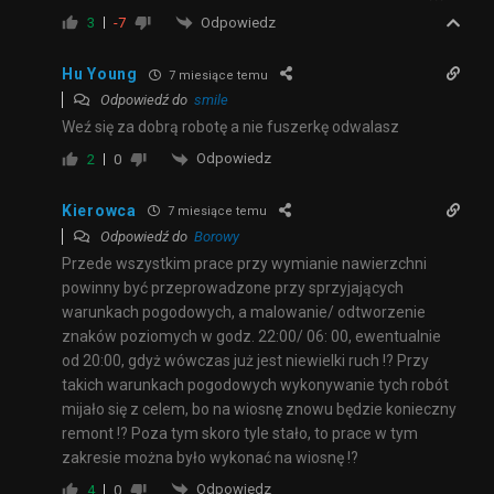
Odpowiedz
3
-7
Hu Young
7 miesiące temu
Odpowiedź do
smile
Weź się za dobrą robotę a nie fuszerkę odwalasz
Odpowiedz
2
0
Kierowca
7 miesiące temu
Odpowiedź do
Borowy
Przede wszystkim prace przy wymianie nawierzchni
powinny być przeprowadzone przy sprzyjających
warunkach pogodowych, a malowanie/ odtworzenie
znaków poziomych w godz. 22:00/ 06: 00, ewentualnie
od 20:00, gdyż wówczas już jest niewielki ruch !? Przy
takich warunkach pogodowych wykonywanie tych robót
mijało się z celem, bo na wiosnę znowu będzie konieczny
remont !? Poza tym skoro tyle stało, to prace w tym
zakresie można było wykonać na wiosnę !?
Odpowiedz
4
0