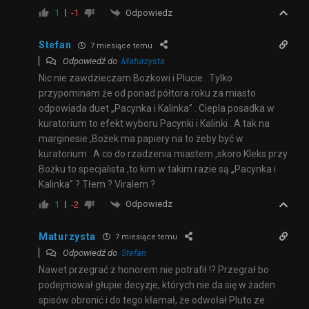
Odpowiedz
1
-1
Stefan
7 miesiące temu
Odpowiedź do
Maturzysta
Nic nie zawdzieczam Bozkowi i Plucie . Tylko
przypominam że od ponad półtora roku za miasto
odpowiada duet „Pacynka i Kalinka” . Ciepla posadka w
kuratorium to efekt wyboru Pacynki i Kalinki . A tak na
marginesie ,Bożek ma papiery na to żeby być w
kuratorium . A co do rzadzenia miastem ,skoro Kleks przy
Bożku to specjalista ,to kim w takim razie są „Pacynka i
Kalinka” ? Tłem ? Viralem ?
Odpowiedz
1
-2
Maturzysta
7 miesiące temu
Odpowiedź do
Stefan
Nawet przegrać z honorem nie potrafił !? Przegrał bo
podejmował głupie decyzje, których nie da się w żaden
spisów obronić i do tego kłamał, że odwołał Pluto ze