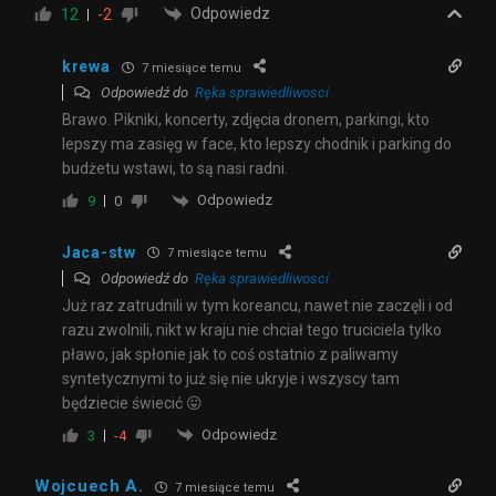
Odpowiedz
12
-2
krewa
7 miesiące temu
Odpowiedź do
Ręka sprawiedliwosci
Brawo. Pikniki, koncerty, zdjęcia dronem, parkingi, kto
lepszy ma zasięg w face, kto lepszy chodnik i parking do
budżetu wstawi, to są nasi radni.
Odpowiedz
9
0
Jaca-stw
7 miesiące temu
Odpowiedź do
Ręka sprawiedliwosci
Już raz zatrudnili w tym koreancu, nawet nie zaczęli i od
razu zwolnili, nikt w kraju nie chciał tego truciciela tylko
pławo, jak spłonie jak to coś ostatnio z paliwamy
syntetycznymi to już się nie ukryje i wszyscy tam
będziecie świecić 😛
Odpowiedz
3
-4
Wojcuech A.
7 miesiące temu