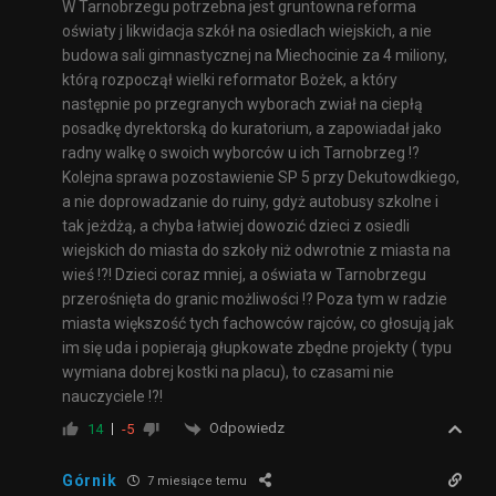
W Tarnobrzegu potrzebna jest gruntowna reforma
oświaty j likwidacja szkół na osiedlach wiejskich, a nie
budowa sali gimnastycznej na Miechocinie za 4 miliony,
którą rozpoczął wielki reformator Bożek, a który
następnie po przegranych wyborach zwiał na ciepłą
posadkę dyrektorską do kuratorium, a zapowiadał jako
radny walkę o swoich wyborców u ich Tarnobrzeg !?
Kolejna sprawa pozostawienie SP 5 przy Dekutowdkiego,
a nie doprowadzanie do ruiny, gdyż autobusy szkolne i
tak jeżdżą, a chyba łatwiej dowozić dzieci z osiedli
wiejskich do miasta do szkoły niż odwrotnie z miasta na
wieś !?! Dzieci coraz mniej, a oświata w Tarnobrzegu
przerośnięta do granic możliwości !? Poza tym w radzie
miasta większość tych fachowców rajców, co głosują jak
im się uda i popierają głupkowate zbędne projekty ( typu
wymiana dobrej kostki na placu), to czasami nie
nauczyciele !?!
Odpowiedz
14
-5
Górnik
7 miesiące temu