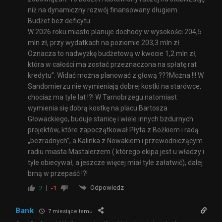
niż na dynamiczny rozwój finansowany długiem.
Budżet bez deficytu
W 2026 roku miasto planuje dochody w wysokości 204,5
mln zł, przy wydatkach na poziomie 203,3 mln zł.
Oznacza to nadwyżkę budżetową w kwocie 1,2 mln zł,
która w całości ma zostać przeznaczona na spłatę rat
kredytu”. Widać można planować z głową ???Można !!! W
Sandomierzu nie wymieniają dobrej kostki na starówce,
chociaż ma tyle lat !?! W Tarnobrzegu natomiast
wymienia się dobrą kostkę na placu Bartosza
Głowackiego, buduje stanicę i wiele innych bzdurnych
projektów, które zapoczątkował Płyta z Bożkiem i radą
„bezradnych”, a Kalinka z Nowakiem i przewodniczącym
radiu miasta Mastalerzem ( którego ekipa jest u władzy i
tyle obiecywał, a jeszcze więcej miał tyle załatwić), dalej
brną w przepaść !?!
Odpowiedz
2
-1
Bank
7 miesiące temu