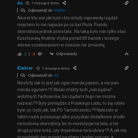
As
7 miesiące temu
Odpowiedź do
Klakier
Akurat kto wie jak było i kto wtedy naprawdę rządził
miastem to nie napisze po co był Pluta. Psełdo
obwodnica jednak powstała . Na taką było nas tylko stać.
Kosztowałą finalnie chyba ponad 80 baniek i niczego
wbrew oczekiwaniom w mieście nie zmieniłą.
Odpowiedz
2
-3
Klakier
7 miesiące temu
Odpowiedź do
As
Niestety tak to jest jak ogon merda pasem, a nie pies
merda ogonem !?! Widać efekty tych „nierządów”
wybitnych fachowców, bo rządami tego nie można
nazwać !?! Były pieniądze z Polskiego Ładu, to się robiło
byle co i byle jak, tak PO Tarnobrzesku !?! Należało w
takim razie przesunąć albo pozyskać dodatkowe środki
na budowę obwodnicy, bo to inwestycja na lata, a nie
droga przez wieś, czy dojazdowa na budowę !?! A jak nie,
to podzielić ten projekt na etapy i zrobić coś raz, a