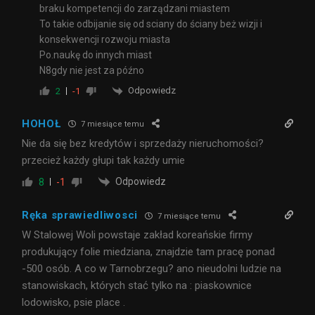
braku kompetencji do zarządzani miastem
To takie odbijanie się od sciany do ściany beż wizji i
konsekwencji rozwoju miasta
Po.naukę do innych miast
N8gdy nie jest za późno
Odpowiedz
2
-1
HOHOŁ
7 miesiące temu
Nie da się bez kredytów i sprzedaży nieruchomości?
przecież każdy głupi tak każdy umie
Odpowiedz
8
-1
Ręka sprawiedliwosci
7 miesiące temu
W Stalowej Woli powstaje zakład koreańskie firmy
produkujący folie miedziana, znajdzie tam pracę ponad
-500 osób. A co w Tarnobrzegu? ano nieudolni ludzie na
stanowiskach, których stać tylko na : piaskownice
lodowisko, psie place .