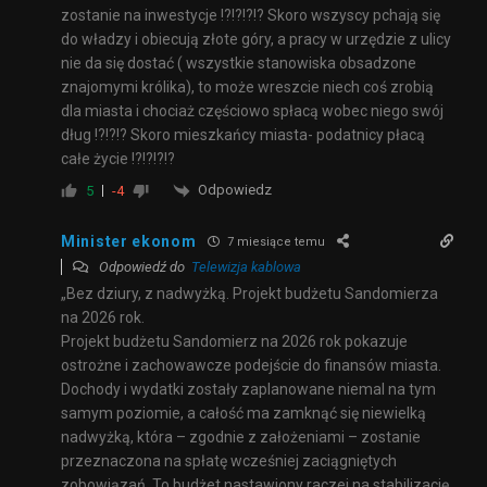
zostanie na inwestycje !?!?!?!? Skoro wszyscy pchają się
do władzy i obiecują złote góry, a pracy w urzędzie z ulicy
nie da się dostać ( wszystkie stanowiska obsadzone
znajomymi królika), to może wreszcie niech coś zrobią
dla miasta i chociaż częściowo spłacą wobec niego swój
dług !?!?!? Skoro mieszkańcy miasta- podatnicy płacą
całe życie !?!?!?!?
Odpowiedz
5
-4
Minister ekonom
7 miesiące temu
Odpowiedź do
Telewizja kablowa
„Bez dziury, z nadwyżką. Projekt budżetu Sandomierza
na 2026 rok.
Projekt budżetu Sandomierz na 2026 rok pokazuje
ostrożne i zachowawcze podejście do finansów miasta.
Dochody i wydatki zostały zaplanowane niemal na tym
samym poziomie, a całość ma zamknąć się niewielką
nadwyżką, która – zgodnie z założeniami – zostanie
przeznaczona na spłatę wcześniej zaciągniętych
zobowiązań. To budżet nastawiony raczej na stabilizację