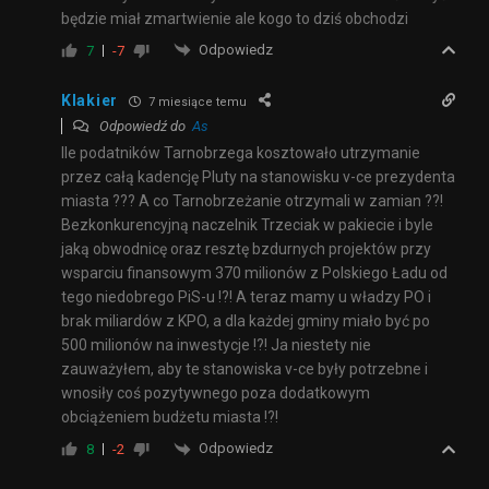
będzie miał zmartwienie ale kogo to dziś obchodzi
Odpowiedz
7
-7
Klakier
7 miesiące temu
Odpowiedź do
As
Ile podatników Tarnobrzega kosztowało utrzymanie
przez całą kadencję Pluty na stanowisku v-ce prezydenta
miasta ??? A co Tarnobrzeżanie otrzymali w zamian ??!
Bezkonkurencyjną naczelnik Trzeciak w pakiecie i byle
jaką obwodnicę oraz resztę bzdurnych projektów przy
wsparciu finansowym 370 milionów z Polskiego Ładu od
tego niedobrego PiS-u !?! A teraz mamy u władzy PO i
brak miliardów z KPO, a dla każdej gminy miało być po
500 milionów na inwestycje !?! Ja niestety nie
zauważyłem, aby te stanowiska v-ce były potrzebne i
wnosiły coś pozytywnego poza dodatkowym
obciążeniem budżetu miasta !?!
Odpowiedz
8
-2