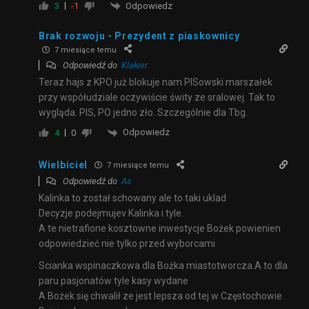
Odpowiedz
3
-1
Brak rozwoju - Prezydent z piaskownicy
7 miesiące temu
Odpowiedź do
Klakier
Teraz hajs z KPO już blokuje nam PISowski marszałek
przy współudziale oczywiście świty ze sralowej. Tak to
wygląda. PIS, PO jedno zło. Szczególnie dla Tbg.
Odpowiedz
4
0
Wielbiciel
7 miesiące temu
Odpowiedź do
As
Kalinka to został schowany ale to taki uklad
Decyzje podejmujev Kalinka i tyle.
A te nietrafione kosztowne inwestycje Bożek powienien
odpowiedzieć nie tylko przed wyborcami
Scianka wspinaczkowa dla Bożka miastotworcza.A to dla
paru pasjonatów tyle kasy wydane
A Bożek się chwalił ze jest lepsza od tej w Częstochowie