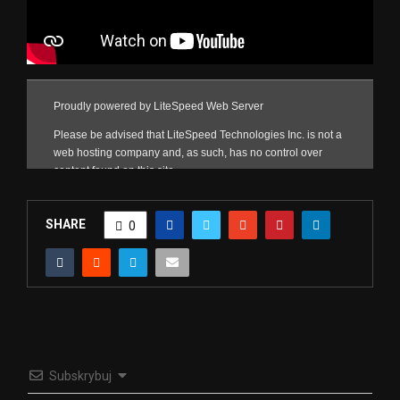
SHARE
0
Subskrybuj