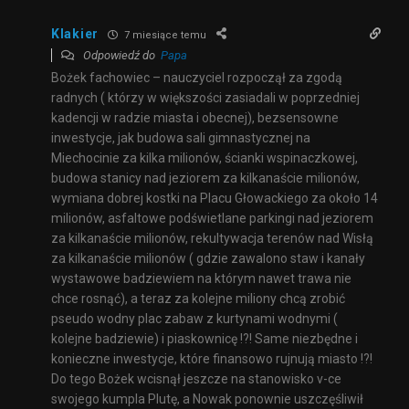
Klakier
7 miesiące temu
Odpowiedź do
Papa
Bożek fachowiec – nauczyciel rozpoczął za zgodą
radnych ( którzy w większości zasiadali w poprzedniej
kadencji w radzie miasta i obecnej), bezsensowne
inwestycje, jak budowa sali gimnastycznej na
Miechocinie za kilka milionów, ścianki wspinaczkowej,
budowa stanicy nad jeziorem za kilkanaście milionów,
wymiana dobrej kostki na Placu Głowackiego za około 14
milionów, asfaltowe podświetlane parkingi nad jeziorem
za kilkanaście milionów, rekultywacja terenów nad Wisłą
za kilkanaście milionów ( gdzie zawalono staw i kanały
wystawowe badziewiem na którym nawet trawa nie
chce rosnąć), a teraz za kolejne miliony chcą zrobić
pseudo wodny plac zabaw z kurtynami wodnymi (
kolejne badziewie) i piaskownicę !?! Same niezbędne i
konieczne inwestycje, które finansowo rujnują miasto !?!
Do tego Bożek wcisnął jeszcze na stanowisko v-ce
swojego kumpla Plutę, a Nowak ponownie uszczęśliwił