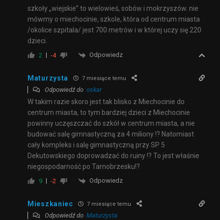
szkoły „wiejskie” to wielowieś, sobów i mokrzyszów. nie
mówmy o miechocinie, szkole, która od centrum miasta
/okolice szpitala/ jest 700 metrów i w której uczy się 220
dzieci.
Odpowiedz
2
-4
Maturzysta
7 miesiące temu
Odpowiedź do
oskar
W takim razie skoro jest tak blisko z Miechocinie do
centrum miasta, to tym bardziej dzieci z Miechocinie
powinny uczęszczać do szkół w centrum miasta, a nie
budować salę gimnastyczną za 4 miliony !? Natomiast
cały kompleks i salę gimnastyczną przy SP 5
Dekutowskiego doprowadzać do ruiny !? To jest właśnie
niegospodarność po Tarnobrzesku!?
Odpowiedz
9
-2
Mieszkaniec
7 miesiące temu
Odpowiedź do
Maturzysta