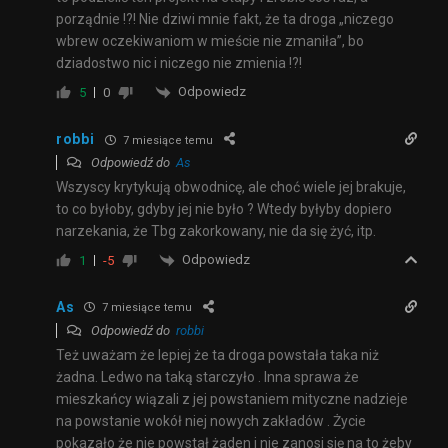
porządnie !?! Nie dziwi mnie fakt, że ta droga „niczego
wbrew oczekiwaniom w mieście nie zmaniła”, bo
dziadostwo nic i niczego nie zmienia !?!
Odpowiedz
5
0
robbi
7 miesiące temu
Odpowiedź do
As
Wszyscy krytykują obwodnicę, ale choć wiele jej brakuje,
to co byłoby, gdyby jej nie było ? Wtedy byłyby dopiero
narzekania, że Tbg zakorkowany, nie da się żyć, itp.
Odpowiedz
1
-5
As
7 miesiące temu
Odpowiedź do
robbi
Też uważam że lepiej że ta droga powstała taka niż
żadna. Ledwo na taką starczyło . Inna sprawa że
mieszkańcy wiązali z jej powstaniem mityczne nadzieje
na powstanie wokół niej nowych zakładów . Życie
pokazało że nie powstał żaden i nie zanosi się na to żeby