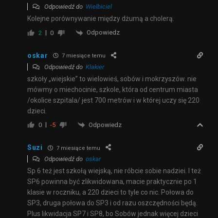
Odpowiedź do
Wielbiciel
Kolejne porównywanie między dżumą a cholerą.
Odpowiedz
2
0
oskar
7 miesiące temu
Odpowiedź do
Klakier
szkoły „wiejskie” to wielowieś, sobów i mokrzyszów. nie
mówmy o miechocinie, szkole, która od centrum miasta
/okolice szpitala/ jest 700 metrów i w której uczy się 220
dzieci.
Odpowiedz
0
-5
Suzi
7 miesiące temu
Odpowiedź do
oskar
Sp 6 też jest szkołą wiejską, nie róbcie sobie nadziei. I też
SP6 powinna być zlikwidowana, macie praktycznie po 1
klasie w roczniku, a 220 dzieci to tyle co nic. Połowa do
SP3, druga połowa do SP3 i od razu oszczędności będą.
Plus likwidacja SP7 i SP8, bo Sobów jednak więcej dzieci