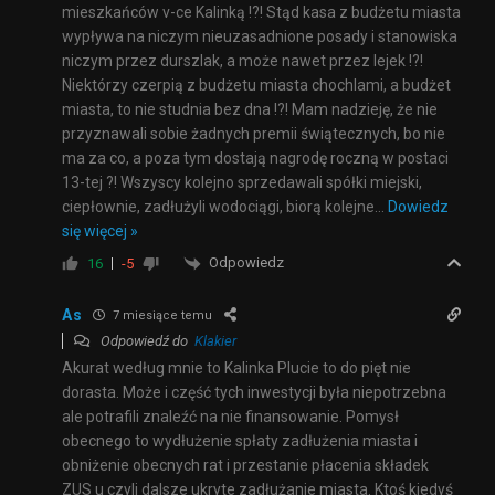
mieszkańców v-ce Kalinką !?! Stąd kasa z budżetu miasta
wypływa na niczym nieuzasadnione posady i stanowiska
niczym przez durszlak, a może nawet przez lejek !?!
Niektórzy czerpią z budżetu miasta chochlami, a budżet
miasta, to nie studnia bez dna !?! Mam nadzieję, że nie
przyznawali sobie żadnych premii świątecznych, bo nie
ma za co, a poza tym dostają nagrodę roczną w postaci
13-tej ?! Wszyscy kolejno sprzedawali spółki miejski,
ciepłownie, zadłużyli wodociągi, biorą kolejne
…
Dowiedz
się więcej »
Odpowiedz
16
-5
As
7 miesiące temu
Odpowiedź do
Klakier
Akurat według mnie to Kalinka Plucie to do pięt nie
dorasta. Może i część tych inwestycji była niepotrzebna
ale potrafili znaleźć na nie finansowanie. Pomysł
obecnego to wydłużenie spłaty zadłużenia miasta i
obniżenie obecnych rat i przestanie płacenia składek
ZUS u czyli dalsze ukryte zadłużanie miasta. Ktoś kiedyś