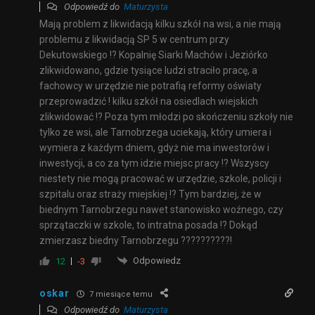
Odpowiedź do
Maturzysta
Mają problem z likwidacją kilku szkół na wsi, a nie mają
problemu z likwidacją SP 5 w centrum przy
Dekutowskiego !? Kopalnię Siarki Machów i Jeziórko
zlikwidowano, gdzie tysiące ludzi straciło pracę, a
fachowcy w urzędzie nie potrafią reformy oświaty
przeprowadzić ! kilku szkół na osiedlach wiejskich
zlikwidować !? Poza tym młodzi po skończeniu szkoły nie
tylko ze wsi, ale Tarnobrzega uciekają, który umiera i
wymiera z każdym dniem, gdyż nie ma inwestorów i
inwestycji, a co za tym idzie miejsc pracy !? Wszyscy
niestety nie mogą pracować w urzędzie, szkole, policji i
szpitalu oraz straży miejskiej !? Tym bardziej, że w
biednym Tarnobrzegu nawet stanowisko woźnego, czy
sprzątaczki w szkole, to intratna posada !? Dokąd
zmierzasz biedny Tarnobrzegu ??????????!
Odpowiedz
12
-3
oskar
7 miesiące temu
Odpowiedź do
Maturzysta