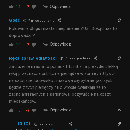
Odpowiedz
14
-2
Gość
7 miesiące temu
Rolowanie długu miasta i niepłacenie ZUS . Dokąd nas to
doprowadzi ?
Odpowiedz
10
-2
Ręka sprawiedliwosci
7 miesiące temu
Zadłużenie miasta to ponad- 145 ml zł, a prezydent lekką
ręką przeznacza publiczne pieniądze w sumie , 90 tys zł
na sztuczne lodowisko , masowa się pytanie: jaki zysk
będzie z tych pieniędzy.? Bo wróble cwierkaja że to
zachcianki radnych z serbinowa, oczywiście na koszt
mieszkańców.
Odpowiedz
15
-3
HOHOŁ
7 miesiące temu