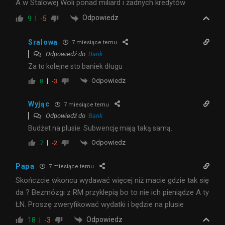
A w Stalowej Woli ponad miliard i żadnych kredytów
Odpowiedz
9
-5
Sralowa
7 miesiące temu
Odpowiedź do
Bank
Za to kolejne sto baniek długu
Odpowiedz
8
-3
Wyjąc
7 miesiące temu
Odpowiedź do
Bank
Budżet na plusie. Subwencję mają taką samą.
Odpowiedz
7
-2
Papa
7 miesiące temu
Skończcie wkoncu wydawać więcej niż macie gdzie tak się
da ? Bezmózgi z RM przyklepią bo to nie ich pieniądze A ty
ŁN. Proszę zweryfikować wydatki i będzie na plusie
Odpowiedz
18
-3