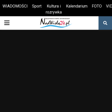
WIADOMOŚCI
Sport
Kultura i
Kalendarium
FOTO
VI
rozrywka
Otwórz pasek narzędzi
PRIMARY
MENU