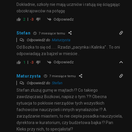
Dokładnie, szkoły nie mają uczniów i ratują się ściągając
obcokrajowców na potęgę
Odpowiedz
2
-3
Stefan
7 miesiące temu
Odpowiedź do
Maturzysta
Od Bozka to się od……. Rzadzi „pacynka i Kalinka” . To oni
odpowiadają za bajzel w mieście .
Odpowiedz
1
-3
Maturzysta
7 miesiące temu
Odpowiedź do
Stefan
Stefan zluzuj gumę w majtach !? Co takiego
zawdzięczasz Bożkowi, napisz o tym ??! Obecna
sytuacja to pokłosie nierządów tych wszystkich
fachowców nauczycieli i innych wynalazców !? A
zarządzanie miastem, to nie ciepła posadka nauczyciela,
dyrektora w kuratorium, czy budżetowa bajka !? Pan
Kleks przy nich, to specjalista!?