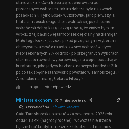
stanowiska !? Cała trójca się rozchorowała po
przegranych wyborach, tak im dobrze było na swoich
posadkach !? Tylko Bożek wyzdrowiał, jako pierwszy, a
Pluta z Trzeciak długo chorowali, tak się psychicznie
wykończyli dobrą kasą i lekką robotą, że ciężko było im
wrócić z tej baśniowej tarnobrzeskiej krainy na ziemię !?
Mało tego Bożek jeszcze przed przegranymi wyborami
obiecywał walczyć o miasto, swoich wyborców i tych
nieprzekonanych!? A co zrobił po przegranych wyborach
olał miasto i swoich wyborców idąc na ciepłą posadkę w
kuratorium, jako jedyny bezkonkurencyjny kandydat ?! A
po co tak zbędne stanowisko powstało w Tarnobrzegu ?!
A no takie na miarę „ Golarza Filipa „!?!
Odpowiedz
1
0
Minister ekonom
7 miesiące temu
Odpowiedź do
Telewizja kablowa
Cała Tarnobrzeska budżetówka powinna w 2026 roku
oddać 13 -tki (nagrody roczne) i wówczas nie trzeba
będzie brać kredytu, a jeszcze kilkadziesiąt milionów