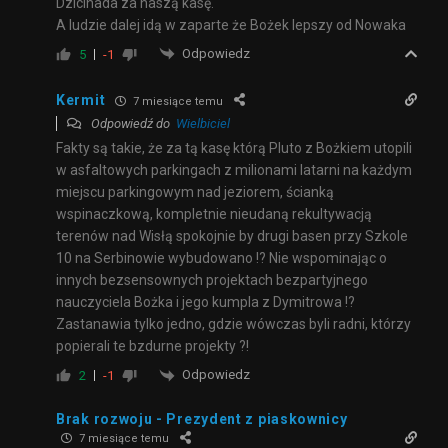
Dzicinada za naszą kasę.
A ludzie dalej idą w zaparte że Bożek lepszy od Nowaka
Odpowiedz
5
-1
Kermit
7 miesiące temu
Odpowiedź do
Wielbiciel
Fakty są takie, że za tą kasę którą Pluto z Bożkiem utopili
w asfaltowych parkingach z milionami latarni na każdym
miejscu parkingowym nad jeziorem, ścianką
wspinaczkową, kompletnie nieudaną rekultywacją
terenów nad Wisłą spokojnie by drugi basen przy Szkole
10 na Serbinowie wybudowano !? Nie wspominając o
innych bezsensownych projektach bezpartyjnego
nauczyciela Bożka i jego kumpla z Dymitrowa !?
Zastanawia tylko jedno, gdzie wówczas byli radni, którzy
popierali te bzdurne projekty ?!
Odpowiedz
2
-1
Brak rozwoju - Prezydent z piaskownicy
7 miesiące temu