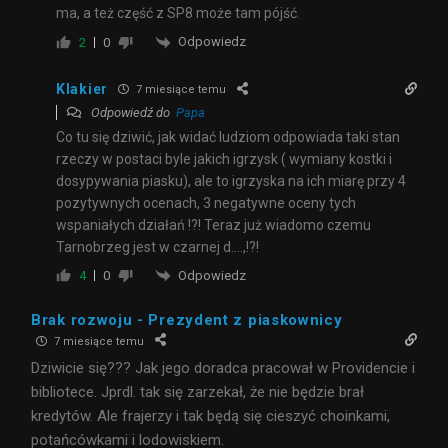
ma, a też część z SP8 może tam pójść.
Odpowiedz
2
0
Klakier
7 miesiące temu
Odpowiedź do
Papa
Co tu się dziwić, jak widać ludziom odpowiada taki stan
rzeczy w postaci byle jakich igrzysk ( wymiany kostki i
dosypywania piasku), ale to igrzyska na ich miarę przy 4
pozytywnych ocenach, 3 negatywne oceny tych
wspaniałych działań !?! Teraz już wiadomo czemu
Tarnobrzeg jest w czarnej d….,!?!
Odpowiedz
4
0
Brak rozwoju - Prezydent z piaskownicy
7 miesiące temu
Dziwicie się??? Jak jego doradca pracował w Providencie i
bibliotece. Jprdl. tak się zarzekał, że nie będzie brał
kredytów. Ale frajerzy i tak będą się cieszyć choinkami,
potańcówkami i lodowiskiem.