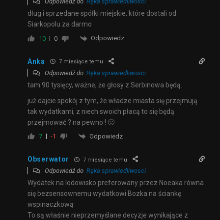
Odpowiedź do
Ręka sprawiedliwosci
dług i sprzedane spółki miejskie, które dostali od
Siarkopolu za darmo
Odpowiedz
10
0
Anka
7 miesiące temu
Odpowiedź do
Ręka sprawiedliwosci
tam 90 tysięcy, ważne, że głosy z Serbinowa będą.
już dajcie spokój z tym, że władze miasta się przejmują
tak wydatkami, z niech swoich płacą to się będą
przejmować ? na pewno ! 🙂
Odpowiedz
7
-1
Obserwator
7 miesiące temu
Odpowiedź do
Ręka sprawiedliwosci
Wydatek na lodowisko preferowany przez Noeaka równa
się bezsensownemu wydatkowi Bozka na ściankę
wspinaczkową
To są właśnie nieprzemyślane decyzje wynikające z