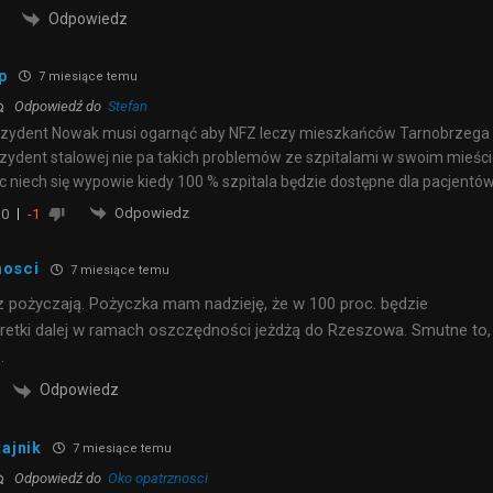
Odpowiedz
p
7 miesiące temu
Odpowiedź do
Stefan
zydent Nowak musi ogarnąć aby NFZ leczy mieszkańców Tarnobrzega
zydent stalowej nie pa takich problemów ze szpitalami w swoim mieśc
c niech się wypowie kiedy 100 % szpitala będzie dostępne dla pacjentó
Odpowiedz
0
-1
nosci
7 miesiące temu
az pożyczają. Pożyczka mam nadzieję, że w 100 proc. będzie
retki dalej w ramach oszczędności jeżdżą do Rzeszowa. Smutne to,
.
Odpowiedz
tajnik
7 miesiące temu
Odpowiedź do
Oko opatrznosci