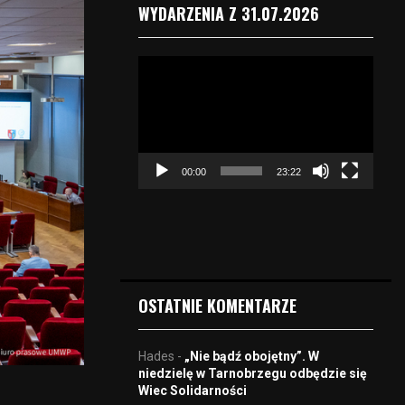
WYDARZENIA Z 31.07.2026
O
d
t
w
a
r
00:00
23:22
z
a
c
z
v
i
d
OSTATNIE KOMENTARZE
e
o
Hades
-
„Nie bądź obojętny”. W
niedzielę w Tarnobrzegu odbędzie się
Wiec Solidarności