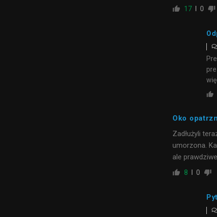
17
0
Od
Pre
pre
wię
Oko opatrz
Zadłużyli ter
umorzona. Ka
ale prawdziwe
8
0
Py