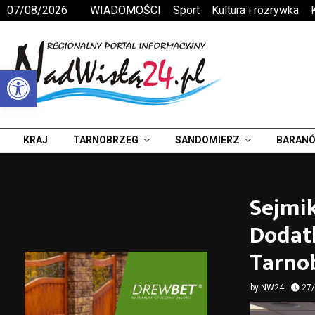
07/08/2026
WIADOMOŚCI
Sport
Kultura i rozrywka
Otwórz pasek narzędzi
KRAJ
TARNOBRZEG
SANDOMIERZ
BARANÓ
Sejmi
Dodatk
Tarno
by
NW24
27