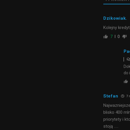
Dzikowiak.
Kolejny kredyt
7
0
Pa
Dok
do 
Stefan
7 
Najwazniejsze
blisko 400 mln
priorytety i k
stoją …..