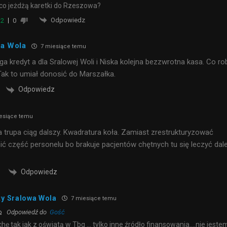
co jeżdżą karetki do Rzeszowa?
Odpowiedz
2
0
wa Wola
7 miesiące temu
ga kredyt a dla Sralowej Woli i Niska kolejna bezzwrotna kasa. Co ro
Tak to umiał donosić do Marszałka.
Odpowiedz
esiące temu
trupa ciąg dalszy. Kwadratura koła. Zamiast zrestrukturyzować
nić część personelu bo brakuje pacjentów chętnych tu się leczyć dale
Odpowiedz
ty Sralowa Wola
7 miesiące temu
Odpowiedź do
Gość
chę tak jak z oświatą w Tbg … tylko inne źródło finansowania….nie jeste