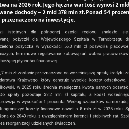
wa na 2026 rok. Jego łączna wartość wynosi 2 mld
owane dochody – 2 mld 378 mln zł. Ponad 54 proce
przeznaczono na inwestycje.
ji istotnych dla północnej części regionu znalazło się
owanej pożyczki dla Wojewódzkiego Szpitala w Tarnobrzegu d
zielona pożyczka w wysokości 56,3 mln zł pozwoliła placówce
niczych, terminowe regulowanie zobowiązań wobec pracownikó
bieżącej płynności finansowej.
7 mln zł zostanie przeznaczone na wcześniejszą spłatę kredytu z
arstwa Krajowego, który generuje wysokie koszty odsetkowe. 
łkowski, w 2025 roku średnia miesięczna kwota samych odsetek
 Do spłaty pozostaje 33,2 mln zł kapitału, a koszt wcześniejs
prowizja w wysokości 1 procenta. Według szacunków samorządu,
li ograniczyć koszty finansowe nawet o 8 mln zł w 2025 roku. Sp
żona do 2043 roku, z uwzględnieniem karencji i stabilnych rat. Szpi
es reorganizacji udzielanych świadczeń.