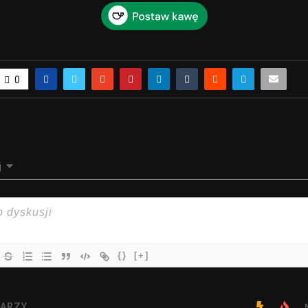
0
j
{}
[+]
ARZY