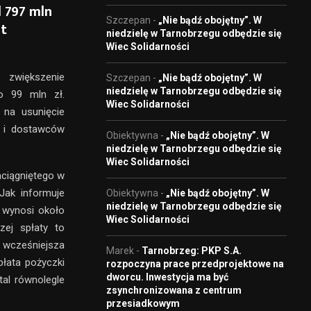
 797 mln
Szczepan
-
„Nie bądź obojętny”. W
nt
niedzielę w Tarnobrzegu odbędzie się
Wiec Solidarności
 zwiększenie
Szczepan
-
„Nie bądź obojętny”. W
niedzielę w Tarnobrzegu odbędzie się
o 99 mln zł.
Wiec Solidarności
 na usunięcie
w i dostawców
Obiektywna
-
„Nie bądź obojętny”. W
niedzielę w Tarnobrzegu odbędzie się
Wiec Solidarności
aciągniętego w
Jak informuje
Obiektywna
-
„Nie bądź obojętny”. W
niedzielę w Tarnobrzegu odbędzie się
 wynosi około
Wiec Solidarności
zej spłaty to
 wcześniejsza
Marek
-
Tarnobrzeg: PKP S.A.
łata pożyczki
rozpoczyna prace przedprojektowe na
dworcu. Inwestycja ma być
tal równolegle
zsynchronizowana z centrum
przesiadkowym