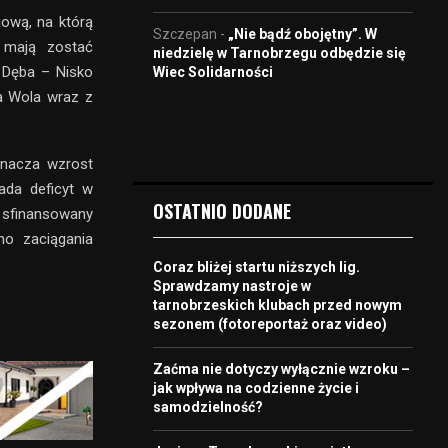
gową, na którą
Szczepan
-
„Nie bądź obojętny”. W
 mają zostać
niedzielę w Tarnobrzegu odbędzie się
 Dęba – Nisko
Wiec Solidarności
a Wola wraz z
znacza wzrost
ada deficyt w
OSTATNIO DODANE
e sfinansowany
no zaciągania
Coraz bliżej startu niższych lig.
Sprawdzamy nastroje w
tarnobrzeskich klubach przed nowym
sezonem (fotoreportaż oraz video)
Zaćma nie dotyczy wyłącznie wzroku –
jak wpływa na codzienne życie i
samodzielność?