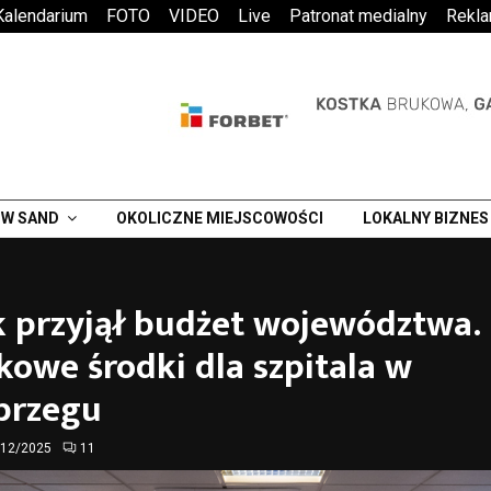
Kalendarium
FOTO
VIDEO
Live
Patronat medialny
Rekl
W SAND
OKOLICZNE MIEJSCOWOŚCI
LOKALNY BIZNES
k przyjął budżet województwa.
owe środki dla szpitala w
brzegu
/12/2025
11