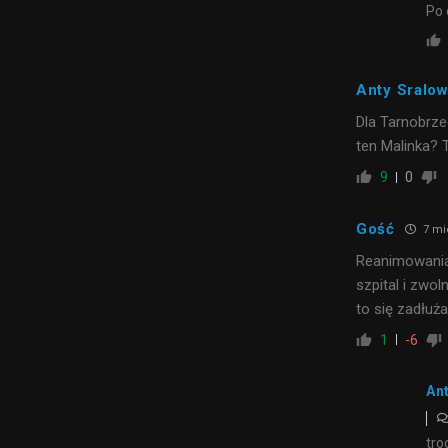
Po 
Anty Sralo
Dla Tarnobrze
ten Malinka? 
9
0
Gość
7 mi
Reanimowania 
szpital i zwol
to się zadłuża
1
-6
An
tro