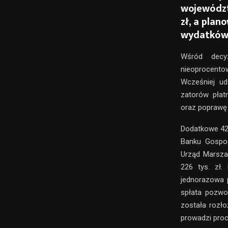
województ
zł, a plan
wydatków 
Wśród decyz
nieoprocent
Wcześniej ud
zatorów płat
oraz poprawę 
Dodatkowe 42,
Banku Gospod
Urząd Marsza
226 tys. zł.
jednorazowa 
spłata pozwo
została rozło
prowadzi proc