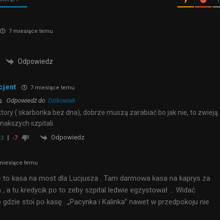
7 miesiące temu
Odpowiedz
cjent
7 miesiące temu
Odpowiedź do
Dzikowiak.
tory ( skarbonka bez dna), dobrze muszą zarabiać bo jak nie, to zwieją
inakszych szpitali.
Odpowiedz
3
-7
miesiące temu
 to kasa na most dla Lucjusza . Tam darmowa kasa na kaprys za
 , a tu kredycik po to zeby szpital ledwie egzystował … Widać
to gdzie stoi po kasę . „Pacynka i Kalinka” nawet w przedpokoju nie