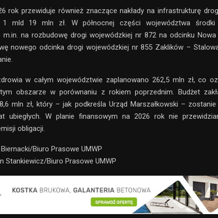
6 rok przewiduje również znaczące nakłady na infrastrukturę dro
 1 mld 19 mln zł. W północnej części województwa środki
 m.in. na rozbudowę drogi wojewódzkiej nr 872 na odcinku Nowa
wę nowego odcinka drogi wojewódzkiej nr 855 Zaklików – Stalow
nie.
drowia w całym województwie zaplanowano 262,5 mln zł, co o
ym obszarze w porównaniu z rokiem poprzednim. Budżet zakł
,6 mln zł, który – jak podkreśla Urząd Marszałkowski – zostani
at ubiegłych. W planie finansowym na 2026 rok nie przewidzia
isji obligacji.
n Biernacki/Biuro Prasowe UMWP
ian Stankiewicz/Biuro Prasowe UMWP