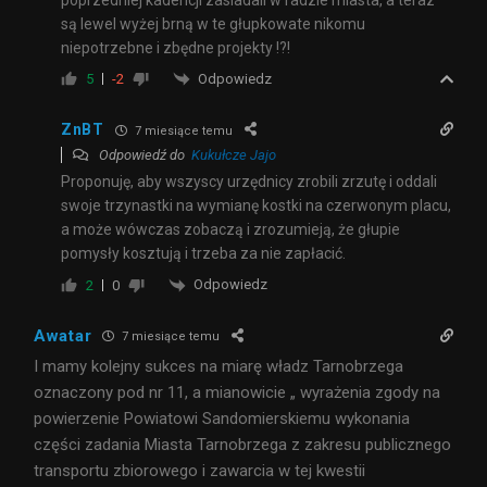
są lewel wyżej brną w te głupkowate nikomu
niepotrzebne i zbędne projekty !?!
Odpowiedz
5
-2
ZnBT
7 miesiące temu
Odpowiedź do
Kukułcze Jajo
Proponuję, aby wszyscy urzędnicy zrobili zrzutę i oddali
swoje trzynastki na wymianę kostki na czerwonym placu,
a może wówczas zobaczą i zrozumieją, że głupie
pomysły kosztują i trzeba za nie zapłacić.
Odpowiedz
2
0
Awatar
7 miesiące temu
I mamy kolejny sukces na miarę władz Tarnobrzega
oznaczony pod nr 11, a mianowicie „ wyrażenia zgody na
powierzenie Powiatowi Sandomierskiemu wykonania
części zadania Miasta Tarnobrzega z zakresu publicznego
transportu zbiorowego i zawarcia w tej kwestii