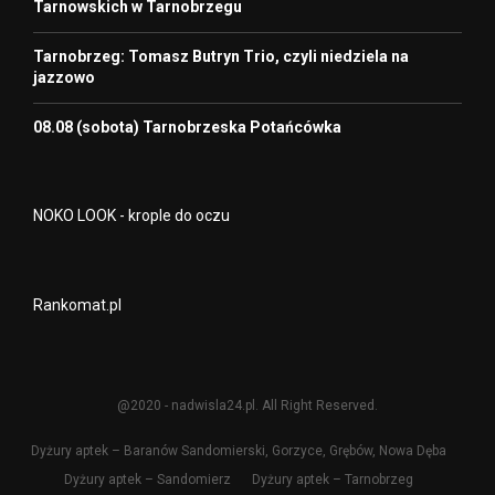
Tarnowskich w Tarnobrzegu
Tarnobrzeg: Tomasz Butryn Trio, czyli niedziela na
jazzowo
08.08 (sobota) Tarnobrzeska Potańcówka
NOKO LOOK - krople do oczu
Rankomat.pl
@2020 - nadwisla24.pl. All Right Reserved.
Dyżury aptek – Baranów Sandomierski, Gorzyce, Grębów, Nowa Dęba
Dyżury aptek – Sandomierz
Dyżury aptek – Tarnobrzeg