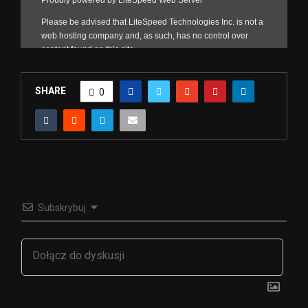
SHARE
0
Subskrybuj