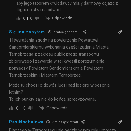
aby jego taborem krwiodawcy miały darmowy dojazd z
tbg-u do stw i na odwrót
Odpowiedz
0
0
Się ino zapytam
7 miesiące temu
11)wyrażenia zgody na powierzenie Powiatowi
Sandomierskiemu wykonania części zadania Miasta
Tarnobrzega z zakresu publicznego transportu
zbiorowego i zawarcia w tej kwestii porozumienia
pomiędzy Powiatem Sandomierskim a Powiatem
Tarnobrzeskim i Miastem Tarnobrzeg,
Może tu chodzi o dowóz ludzi nad jezioro w sezonie
letnim?
Te ich punkty są nie do końca sprecyzowane.
Odpowiedz
0
0
PaniNochalowa
7 miesiące temu
Dlaczego w Tarnobrzegu nie będzie w tym roku imprezy