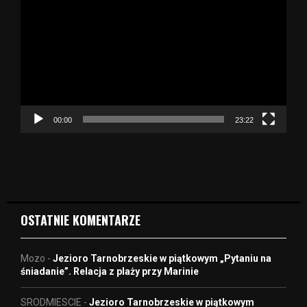
d
t
w
a
r
z
a
c
z
00:00
23:22
v
i
d
e
o
OSTATNIE KOMENTARZE
Mozo
-
Jezioro Tarnobrzeskie w piątkowym „Pytaniu na
śniadanie”. Relacja z plaży przy Marinie
SRODMIESCIE
-
Jezioro Tarnobrzeskie w piątkowym