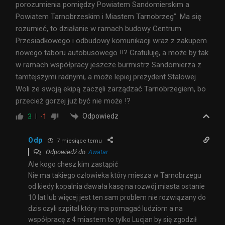
porozumienia pomiędzy Powiatem Sandomierskim a
Powiatem Tarnobrzeskim i Miastem Tarnobrzeg”. Ma się
rozumieć, to działanie w ramach budowy Centrum
Przesiadkowego i odbudowy komunikacji wraz z zakupem
nowego taboru autobusowego !!? Gratuluję, a może by tak
w ramach współpracy jeszcze burmistrz Sandomierza z
tamtejszymi radnymi, a może lepiej prezydent Stalowej
Woli ze swoją ekipą zaczęli zarządzać Tarnobrzegiem, bo
przecież gorzej już być nie może !?
Odpowiedz
3
-1
Odp
7 miesiące temu
Odpowiedź do
Awatar
Ale kogo chesz kim zastąpić
Nie ma takiego człowieka który miesza w Tarnobrzegu
od kiedy kopalnia dawała kasę na rozwój miasta ostanie
10 lat lub więcej jest ten sam problem nie rozwiązany do
dzis czyli szpital który ma pomagać ludziom a na
współpracę z 4 miastem to tylko Lucjan by się zgodził