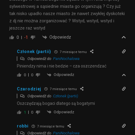
sylwestrowej a sąsiednie miasta go organizują ? Czy już
tak nisko upadło nasze miasto że nawet zwykłej dyskoteki
z dj nie można zorganizować ? Wstyd, wstyd, wstyd i
jeszcze raz wstyd
Odpowiedz
0
-1
Członek (partii)
7 miesiące temu
Odpowiedź do
PaniNochalowa
Piniendzy nima i nie bedzie – cza oszczendzać
Odpowiedz
0
0
Czarodziej
7 miesiące temu
Odpowiedź do
Członek (partii)
Oszczędzają bogaci dlatego są bogatymi
Odpowiedz
1
0
robbi
7 miesiące temu
Odpowiedź do
PaniNochalowa