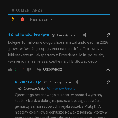
10
KOMENTARZY
Najstarsze
16 milionów kredytu
7 miesiące temu
kolejne 16 milionów długu chce nam zafundować na 2026
„powiew świeżego spojrzenia na miasto” z Ocic wraz z
bibliotekarzem i ekspertem z Providenta. M.in. po to aby
wymienić na jaśniejszą kostkę na pl. B.Głowackiego.
Odpowiedz
2
-2
Kukułcze Jajo
7 miesiące temu
Odpowiedź do
16 milionów kredytu
Ojcem tego betonowego sukcesu w postaci wymiany
kostki z bardzo dobrej na jeszcze lepszą jest dwóch
geniuszy samorządowych niejaki Bożek z Plutą !?! A
niestety kolejni dwaj geniusze Nowak z Kalinką, którzy w
poprzedniej kadencji zasiadali w radzie miasta, a teraz