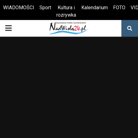
WIADOMOŚCI
Sport
Kultura i
Kalendarium
FOTO
VI
rozrywka
Otwórz pasek narzędzi
PRIMARY
MENU