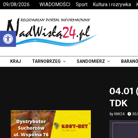
09/08/2026
WIADOMOŚCI
Sport
Kultura i rozrywka
Otwórz pasek narzędzi
KRAJ
TARNOBRZEG
SANDOMIERZ
BARANÓ
04.01 
TDK
by
NW24
30