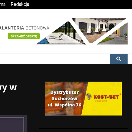
ama
Redakcja
wy w