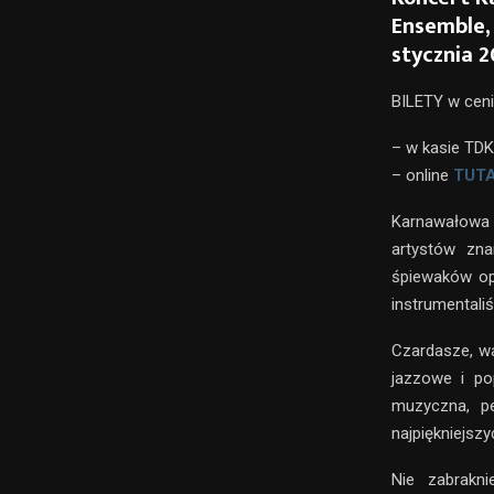
Ensemble,
stycznia 2
BILETY w cen
– w kasie TDK 
– online
TUT
Karnawałowa
artystów zna
śpiewaków op
instrumentali
Czardasze, wa
jazzowe i po
muzyczna, p
najpiękniejsz
Nie zabrakn