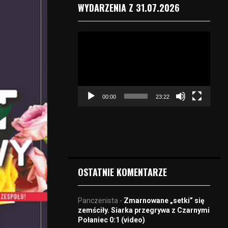
WYDARZENIA Z 31.07.2026
O
d
t
w
a
r
00:00
23:22
z
a
c
z
v
i
d
OSTATNIE KOMENTARZE
e
o
Panczenista
-
Zmarnowane „setki” się
zemściły. Siarka przegrywa z Czarnymi
Połaniec 0:1 (video)