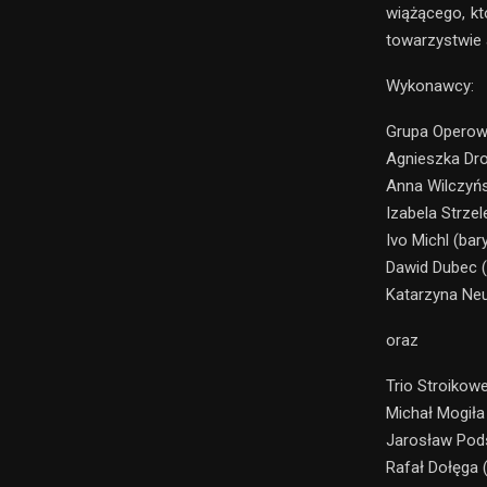
wiążącego, kt
towarzystwie 
Wykonawcy:
Grupa Operow
Agnieszka Dr
Anna Wilczyńs
Izabela Strze
Ivo Michl (bar
Dawid Dubec (
Katarzyna Neu
oraz
Trio Stroikow
Michał Mogiła
Jarosław Podsi
Rafał Dołęga 