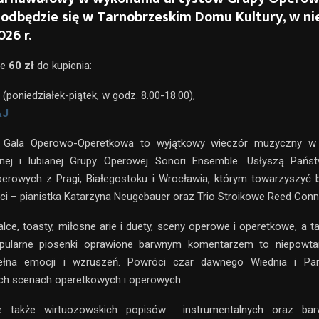
 odbędzie się w Tarnobrzeskim Domu Kultury, w nie
026 r.
ie
60 zł
do kupienia:
(poniedziałek-piątek, w godz. 8.00-18.00),
AJ
 Gala Operowo-Operetkowa to wyjątkowy wieczór muzyczny w 
nej i lubianej Grupy Operowej Sonori Ensemble. Usłyszą Pańs
erowych z Pragi, Białegostoku i Wrocławia, którym towarzyszyć b
ści – pianistka Katarzyna Neugebauer oraz Trio Stroikowe Reed Conn
lce, toasty, miłosne arie i duety, sceny operowe i operetkowe, a t
pularne piosenki oprawione barwnym komentarzem to niepowta
ełna emocji i wzruszeń. Powróci czar dawnego Wiednia i Par
ych scenach operetkowych i operowych.
ie także wirtuozowskich popisów instrumentalnych oraz ba