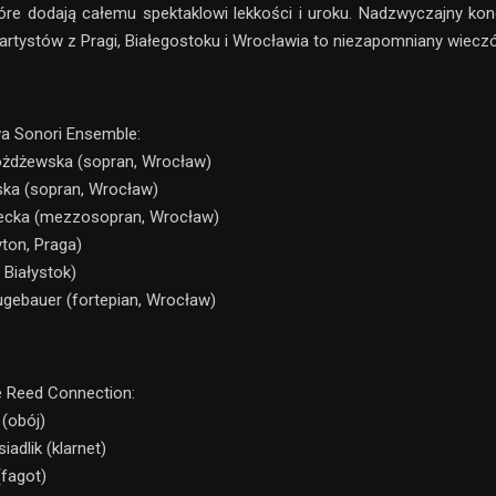
óre dodają całemu spektaklowi lekkości i uroku. Nadzwyczajny ko
artystów z Pragi, Białegostoku i Wrocławia to niezapomniany wieczó
a Sonori Ensemble:
ożdżewska (sopran, Wrocław)
ka (sopran, Wrocław)
lecka (mezzosopran, Wrocław)
yton, Praga)
 Białystok)
gebauer (fortepian, Wrocław)
e Reed Connection:
 (obój)
adlik (klarnet)
(fagot)