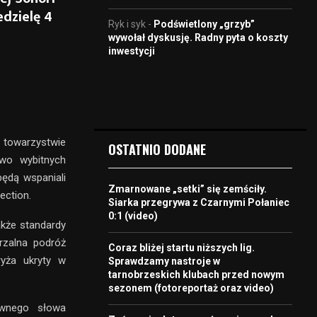
dzielę 4
Ryk i syk
-
Podświetlony „grzyb”
wywołał dyskusję. Radny pyta o koszty
inwestycji
towarzystwie
OSTATNIO DODANE
two wybitnych
ędą wspaniali
Zmarnowane „setki” się zemściły.
ection.
Siarka przegrywa z Czarnymi Połaniec
0:1 (video)
akże standardy
rzalna podróż
Coraz bliżej startu niższych lig.
yża ukryty w
Sprawdzamy nastroje w
tarnobrzeskich klubach przed nowym
sezonem (fotoreportaż oraz video)
rwnego słowa