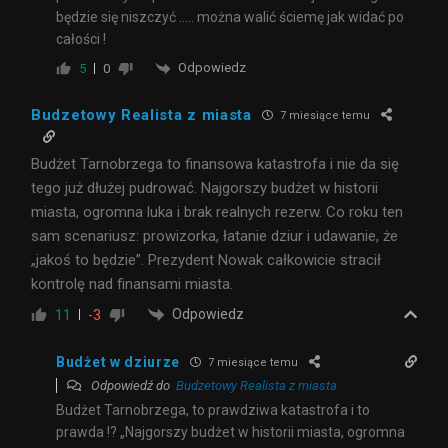
będzie się niszczyć ….. można walić ściemę jak widać po
całości !
Odpowiedz
5
0
Budzetowy Realista z miasta
7 miesiące temu
Budżet Tarnobrzega to finansowa katastrofa i nie da się
tego już dłużej pudrować. Najgorszy budżet w historii
miasta, ogromna luka i brak realnych rezerw. Co roku ten
sam scenariusz: prowizorka, łatanie dziur i udawanie, że
„jakoś to będzie”. Prezydent Nowak całkowicie stracił
kontrolę nad finansami miasta.
Odpowiedz
11
-3
Budżet w dziurze
7 miesiące temu
Odpowiedź do
Budzetowy Realista z miasta
Budżet Tarnobrzega, to prawdziwa katastrofa i to
prawda !? „Najgorszy budżet w historii miasta, ogromna