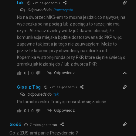
tak
7 miesiące temu
Odpowiedź do
Rowerzysta
No na dworzec MKS-em to można jeździć co najwyżej na
wycieczkę bo na pociąg lub z pociągu to raczej nie ma
czym. Ale nasz dzielny wódz już dawno obiecał, że
komunikacja miejska będzie dostosowana do PKP więc
zapewne tak jest a ja tego nie zauważyłem. Może to
przez te latarnie przy obwodnicy na odcinku od
Kopernika w stronę ronda przy PKP, które się nie świecą o
zmroku jak idzie się do / lub z dworca PKP.
Odpowiedz
0
0
Głos z Tbg
7 miesiące temu
Odpowiedź do
tak
Po tarnobrzesku. Tradycji musi stać się zadość.
Odpowiedz
0
0
Gość
7 miesiące temu
Co z ZUS ami panie Prezydencie ?