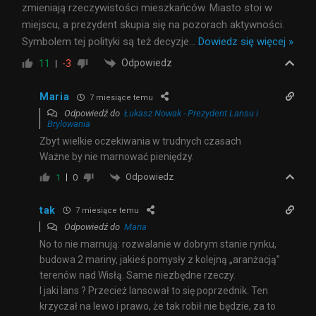
zmieniają rzeczywistości mieszkańców. Miasto stoi w
miejscu, a prezydent skupia się na pozorach aktywności.
Symbolem tej polityki są też decyzje
…
Dowiedz się więcej »
Odpowiedz
11
-3
Maria
7 miesiące temu
Odpowiedź do
Łukasz Nowak - Prezydent Lansu i
Brylowania
Zbyt wielkie oczekiwania w trudnych czasach
Ważne by nie marnować pieniędzy.
Odpowiedz
1
0
tak
7 miesiące temu
Odpowiedź do
Maria
No to nie marnują: rozwalanie w dobrym stanie rynku,
budowa 2 mariny, jakieś pomysły z kolejną „aranżacją”
terenów nad Wisłą. Same niezbędne rzeczy.
I jaki lans ? Przecież lansował to się poprzednik. Ten
krzyczał na lewo i prawo, że tak robił nie będzie, za to