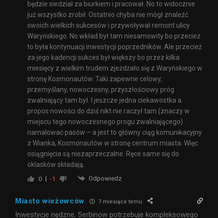
będzie siedział za biurkiem i pracował. No to widocznie
już wszystko zrobił. Ostatnio chyba nie mógł znaleźć
swoich wielkich sukcesów i przywoływał remont ulicy
Waryńskiego. No wkład był tam niesamowity bo przecież
to była kontynuacji inwestycji poprzedników. Ale przecież
za jego kadencji sukces był większy bo przez kilka
miesięcy z wielkim trudem zjeżdżało się z Waryńskiego w
stronę Kosmonautów. Taki zapewne celowy,
przemyślany, nowoczesny, przyszłościowy próg
zwalniający tam był. I jeszcze jedna ciekawostka a
propos nowości do dziś nikt nie raczył tam (znaczy w
miejscu tego nowoczesnego progu zwalniającego)
namalować pasów – a jest to główny ciąg komunikacyjny
z Wianka, Kosmonautów w stronę centrum miasta. Więc
osiągnięcia są niezaprzeczalne. Ręce same się do
oklasków składają.
Odpowiedz
0
-1
Miasto wieżowców
7 miesiące temu
Inwestycje nędzne, Serbinow potrzebuje kompleksowego