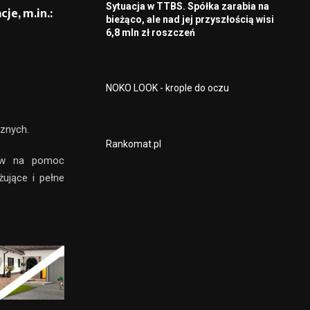
Sytuacja w TTBS. Spółka zarabia na
je, m.in.:
bieżąco, ale nad jej przyszłością wisi
6,8 mln zł roszczeń
NOKO LOOK - krople do oczu
cznych.
Rankomat.pl
dków na pomoc
ujące i pełne