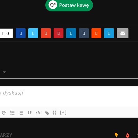
0
j
{}
[+]
ARZY