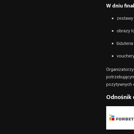
W dniu finał
zestawy
obrazy l
biżuteri
vouchery
Organizatorz
potrzebujący
pozytywnych 
Odnośnik 