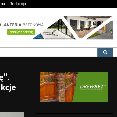
ama
Redakcja
ę”.
kcje