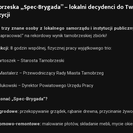
rzeska „Spec-Brygada” – lokalni decydenci do Tw
ycji
u
trzy znane osoby z lokalnego samorządu i instytucji publicz
zapracować” na rekordowy wynik tarnobrzeskiej zbiórki!
kcji:
8 godzin wspólnej, fizycznej pracy wyjątkowego trio:
rtoszek – Starosta Tarnobrzeski
Mastalerz – Przewodniczący Rady Miasta Tarnobrzeg
Bukowski – Dyrektor Powiatowego Urzędu Pracy
onać „Spec-Brygada”?
grodowe:
przekopywanie grządek, rąbanie drewna, przycinanie żywo
domowo-remontowe:
malowanie płotów, składanie mebli, mycie oki