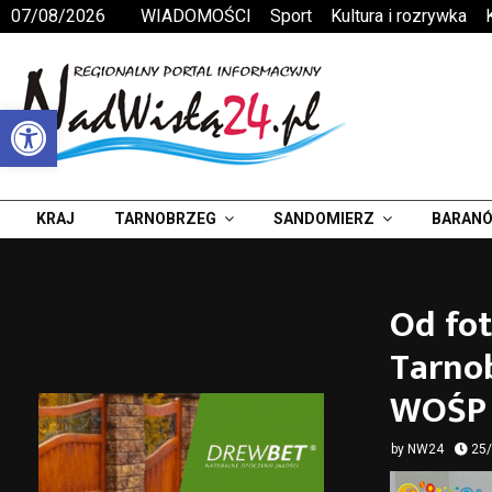
07/08/2026
WIADOMOŚCI
Sport
Kultura i rozrywka
Otwórz pasek narzędzi
KRAJ
TARNOBRZEG
SANDOMIERZ
BARANÓ
Od fot
Tarnob
WOŚP
by
NW24
25