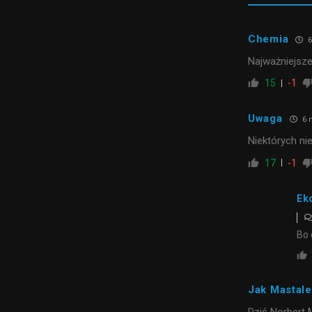
Chemia
6
Najważniejsze
15
-1
Uwaga
6 
Niektórych ni
17
-1
Ek
Bo 
Jak Mastale