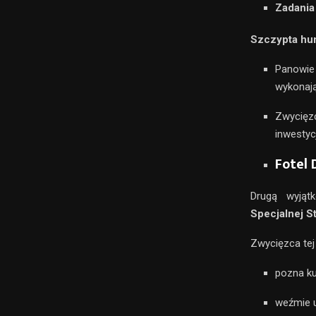
Zadania
Szczypta hum
Panowie 
wykonają
Zwycięz
inwestycj
Fotel 
Drugą wyjąt
Specjalnej S
Zwycięzca tej l
pozna ku
weźmie u