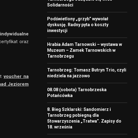
Solidarności
Podświetlony „grzyb” wywołał
dyskusję. Radny pyta o koszty
inwestycji
indywidualne
rtyfikat oraz
Hrabia Adam Tarnowski – wystawa w
Muzeum – Zamek Tarnowskich w
Tarnobrzegu
Tarnobrzeg: Tomasz Butryn Trio, czyli
niedziela na jazzowo
st
voucher na
nad Jeziorem
08.08 (sobota) Tarnobrzeska
Potańcówka
8. Bieg Szklarski: Sandomierz i
Tarnobrzeg pobiegną dla
Stowarzyszenia „Tratwa”. Zapisy do
18. września