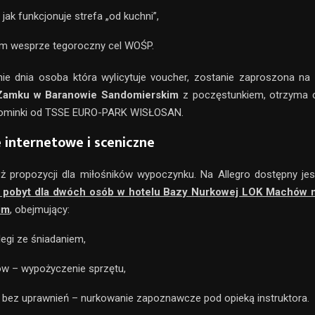
 jak funkcjonuje strefa „od kuchni”,
ym wesprze tegoroczny cel WOŚP.
ie dnia osoba która wylicytuje voucher, zostanie zaproszona na
Zamku w Baranowie Sandomierskim
z poczęstunkiem, otrzyma ce
ominki od TSSE EURO-PARK WISŁOSAN.
 internetowe i sceniczne
eż propozycji dla miłośników wypoczynku. Na Allegro dostępny je
pobyt dla dwóch osób w hotelu Bazy Nurkowej LOK Machów 
im
, obejmujący:
egi ze śniadaniem,
ów – wypożyczenie sprzętu,
 bez uprawnień – nurkowanie zapoznawcze pod opieką instruktora.