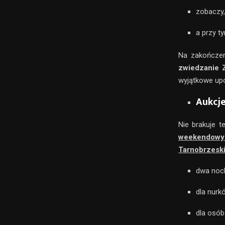
zobaczy,
a przy t
Na zakończen
zwiedzanie 
wyjątkowe up
Aukcje
Nie brakuje t
weekendowy 
Tarnobrzesk
dwa nocl
dla nurk
dla osób