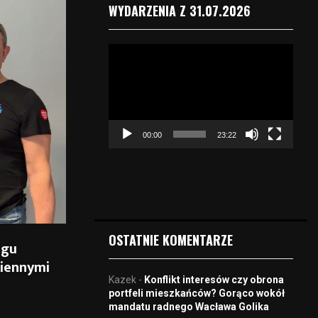
WYDARZENIA Z 31.07.2026
O
d
t
w
a
r
00:00
23:22
z
a
c
z
v
i
d
OSTATNIE KOMENTARZE
egu
e
o
ziennymi
Kazek
-
Konflikt interesów czy obrona
portfeli mieszkańców? Gorąco wokół
mandatu radnego Wacława Golika