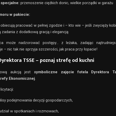
 specjalne:
przenoszenie ciężkich donic, wielkie porządki w garażu
oru w pakiecie:
obiecują pracować w pełnej zgodzie i – kto wie – jeśli zwycięży kob
 zadania z dodatkową gracją i elegancją
ca może nadzorować postępy… z leżaka, zadając najtrudniejs
e – nic tak nie sprzyja szczerości, jak praca przy łopacie!
Dyrektora TSSE – poznaj strefę od kuchni
kową aukcją jest
symboliczne zajęcie fotela Dyrektora Ta
trefy Ekonomicznej
.
icytacji:
lisy podejmowania decyzji gospodarczych,
dział w spotkaniach i rozmowach,