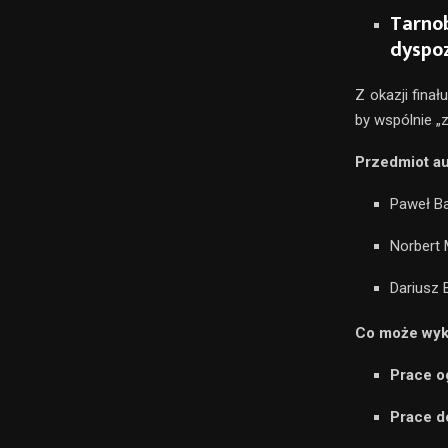
Tarnob
dyspoz
Z okazji finał
by wspólnie „
Przedmiot au
Paweł Ba
Norbert 
Dariusz 
Co może wyk
Prace o
Prace 