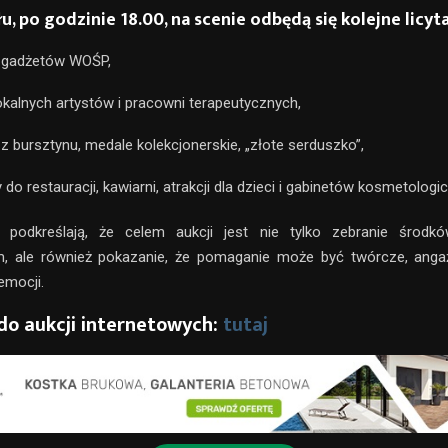
u, po godzinie 18.00, na scenie odbędą się kolejne licytac
 gadżetów WOŚP,
okalnych artystów i pracowni terapeutycznych,
a z bursztynu, medale kolekcjonerskie, „złote serduszko”,
 do restauracji, kawiarni, atrakcji dla dzieci i gabinetów kosmetologi
y podkreślają, że celem aukcji jest nie tylko zebranie śro
m, ale również pokazanie, że pomaganie może być twórcze, angaż
emocji.
do aukcji internetowych:
tutaj