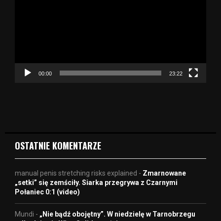
t
w
a
r
z
a
c
z
00:00
23:22
v
i
d
e
o
OSTATNIE KOMENTARZE
manual penis stretching risks explained
-
Zmarnowane
„setki” się zemściły. Siarka przegrywa z Czarnymi
Połaniec 0:1 (video)
Mundi
-
„Nie bądź obojętny”. W niedzielę w Tarnobrzegu