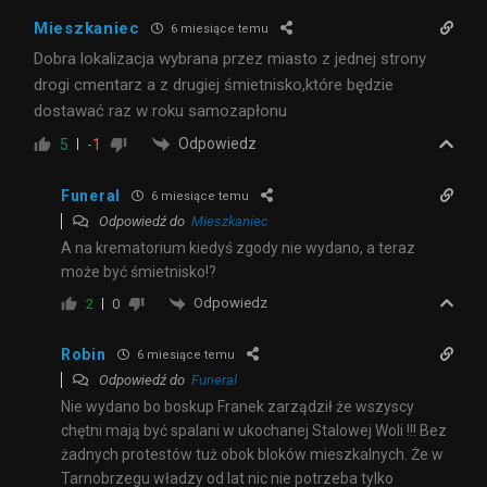
Mieszkaniec
6 miesiące temu
Dobra lokalizacja wybrana przez miasto z jednej strony
drogi cmentarz a z drugiej śmietnisko,które będzie
dostawać raz w roku samozapłonu
Odpowiedz
5
-1
Funeral
6 miesiące temu
Odpowiedź do
Mieszkaniec
A na krematorium kiedyś zgody nie wydano, a teraz
może być śmietnisko!?
Odpowiedz
2
0
Robin
6 miesiące temu
Odpowiedź do
Funeral
Nie wydano bo boskup Franek zarządził że wszyscy
chętni mają być spalani w ukochanej Stalowej Woli !!! Bez
żadnych protestów tuż obok bloków mieszkalnych. Że w
Tarnobrzegu władzy od lat nic nie potrzeba tylko