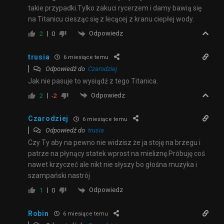
takie przypadki.Tylko zakuci rycerzem i damy bawią się
na Titanicu ciesząc się z lecącej z kranu ciepłej wody.
Odpowiedz
2
0
trusia
6 miesiące temu
Odpowiedź do
Czarodziej
Jak nie pasuje to wysiądź z tego Titanica.
Odpowiedz
2
-2
Czarodziej
6 miesiące temu
Odpowiedź do
trusia
Czy Ty aby na pewno nie widzisz że ja stoję na brzegu i
patrze na płynący statek wprost na mieliznę.Próbuję coś
nawet krzyczeć ale nikt nie słyszy bo głośna muzyka i
szampański nastrój
Odpowiedz
1
0
Robin
6 miesiące temu