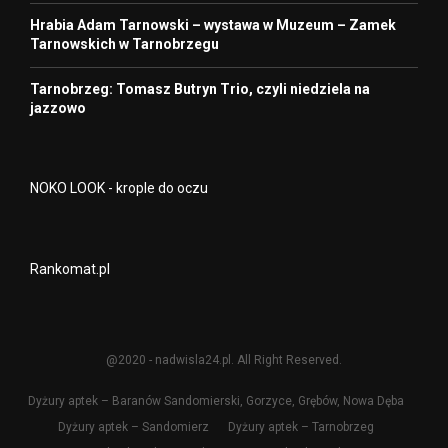
Hrabia Adam Tarnowski – wystawa w Muzeum – Zamek
Tarnowskich w Tarnobrzegu
Tarnobrzeg: Tomasz Butryn Trio, czyli niedziela na
jazzowo
NOKO LOOK - krople do oczu
Rankomat.pl
@2020 - nadwisla24.pl. All Right Reserved.
Dyżury aptek – Baranów Sandomierski, Gorzyce, Grębów, Nowa Dęba
Dyżury aptek – Sandomierz
Dyżury aptek – Tarnobrzeg