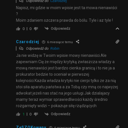
Odpowiedź do
Czarodziej
Napisz, mi gdzie w moim wpisie jest ta mowa nienawiści
?
Moim zdaniem szczera prawda do bólu. Tyle i az tyle !
Odpowiedz
0
0
Czarodziej
6 miesiące temu
Odpowiedź do
Robin
Ja nie widzę w Twoim wpisie mowy nienawiści.Ale
zapewniam Cię że między krytyką zwłaszcza władzy a
mową nienawiści jest bardzo cienka granicą i to nie ja a
prokurator bedzie to oceniał w pierwszej
kolejności.Kazda władza krytyki nie cierpi tylko że za nią
stoi siła aparatu państwa a za Tobą czy mną co najwyżej
adwokat jeżeli nas stać na jego usługi.Jak dzialajacy
mamy teraz wymiar sprawiedliwości każdy średnio
rozgarnięty widzi – pokazuje siłę rządzących
Odpowiedz
1
0
ZeSZOKowany
6 miesiące temu