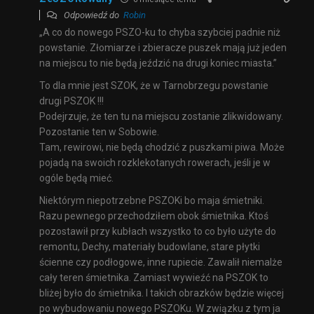
Odpowiedź do
Robin
„A co do nowego PSZO-ku to chyba szybciej padnie niż
powstanie. Złomiarze i zbieracze puszek mają już jeden
na miejscu to nie będą jeździć na drugi koniec miasta.”
To dla mnie jest SZOK, że w Tarnobrzegu powstanie
drugi PSZOK !!!
Podejrzuje, że ten tu na miejscu zostanie zlikwidowany.
Pozostanie ten w Sobowie.
Tam, rewirowi, nie będą chodzić z puszkami piwa. Może
pojadą na swoich rozklekotanych rowerach, jeśli je w
ogóle będą mieć.
Niektórym niepotrzebne PSZOKi bo maja śmietniki.
Razu pewnego przechodziłem obok śmietnika. Ktoś
pozostawił przy kubłach wszystko to co było użyte do
remontu, Dechy, materiały budowlane, stare płytki
ścienne czy podłogowe, inne rupiecie. Zawalił niemalże
cały teren śmietnika. Zamiast wywieźć na PSZOK to
bliżej było do śmietnika. I takich obrazków będzie więcej
po wybudowaniu nowego PSZOKu. W związku z tym ja