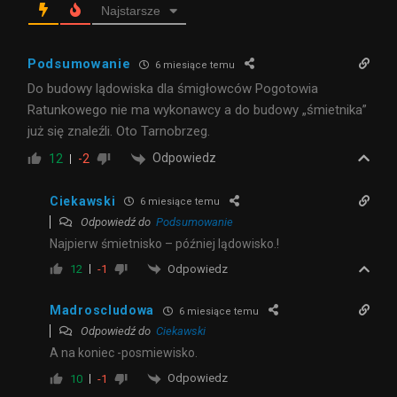
Najstarsze
Podsumowanie
6 miesiące temu
Do budowy lądowiska dla śmigłowców Pogotowia
Ratunkowego nie ma wykonawcy a do budowy „śmietnika”
już się znaleźli. Oto Tarnobrzeg.
Odpowiedz
12
-2
Ciekawski
6 miesiące temu
Odpowiedź do
Podsumowanie
Najpierw śmietnisko – później lądowisko.!
Odpowiedz
12
-1
Madroscludowa
6 miesiące temu
Odpowiedź do
Ciekawski
A na koniec -posmiewisko.
Odpowiedz
10
-1