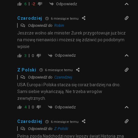
Odpowiedz
6
-2
Czarodziej
6 miesiące temu
Odpowiedź do
Robin
Jeszcze wolno ale minister Żurek przygotowuje juz bicz
na mowę nienawiści i możesz się zdziwić po podobnym
wpisie
Odpowiedz
3
0
Z Polski
6 miesiące temu
Odpowiedź do
Czarodziej
USA Europa i Polska stacza się coraz bardziej na dno.
Sami siebie wykańczają. Nie trzeba wrogów
zewnętrznych.
Odpowiedz
4
0
Czarodziej
6 miesiące temu
Odpowiedź do
Z Polski
Pełna zgoda.Nadchodzi nowy lepszy świat.Historia zna