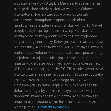
wypasione koryto w Urzędzie Miejskim to spalarni nima I
nie będzie choć ksiądz Michał wszystko na Sobowie
przygotował. Nie ma zakładów pracy bo zostały
zniszczone i zastąpione szopami i paskudami
handlowymi dziesiątej kategorii w skali od 1do 10. Nawet
urzędy i instytucje regionalne im wciąż zamykają. Z
resztą po co ich mają bronić skoro poziom miejskiego
koryta od tego nie zależy. Dziękujemy wam samorządowi
nieudacznicy. A co do nowego PSZO-ku to chyba szybciej
padnie niż powstanie. Złomiarze i zbieracze puszek mają
już jeden na miejscu to nie będą jeździć na drugi koniec
miasta. No chyba że będą mieć lasowiacką kolej za friko
🙂 Do tego że miejskiej koalicji PO-PiS nic nie trzeba to się
przyzwyczaiłem ale nie mogę zrozumieć że nie potrzeba
im nawet szpitala uzdrowiskowego na bazie wód
siarczkowych. Do radnej Kapuściak I Peker jeszcze nie
dotarło że mogły by za friko moczyć dupeczki w tych
dobrodziejstwach natury ?! To oczywiście I jak zawsze
moje skromne zdanie w tym temacie. Chyba jeszcze
wolno je mieć
…
Dowiedz się więcej »