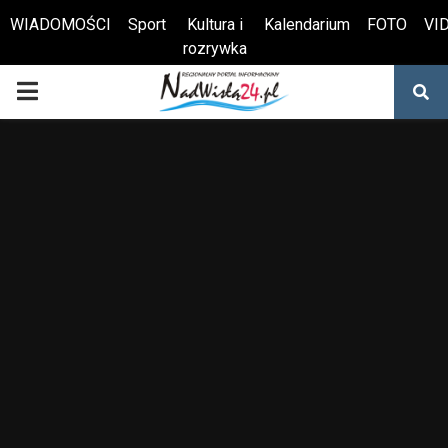
WIADOMOŚCI
Sport
Kultura i
Kalendarium
FOTO
VI
rozrywka
Otwórz pasek narzędzi
PRIMARY
MENU