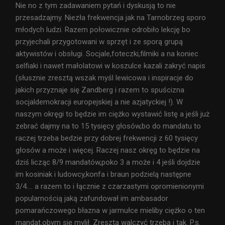
Nie no z tym zadawaniem pytań i dyskusją to nie
przesadzajmy. Niezła frekwencja jak na Tarnobrzeg sporo
młodych ludzi. Razem połowicznie odrobiło lekcję bo
przyjechali przygotowani w sprzęt i ze sporą grupą
aktywistów i obsługi. Socjale,foteczki,filmiki a na koniec
selfiaki i nawet małolatowi w koszulce kazali zakryć napis
(słusznie zresztą wszak myśl lewicowa i inspiracje do
jakich przyznaje się Zandberg i razem to spuścizna
socjaldemokracji europejskiej a nie azjatyckiej !). W
naszym okręgi to będzie im ciężko wystawić listę a jeśli już
zebrać dajmy na to 15 tysięcy głosów,bo do mandatu to
raczej trzeba bedzie przy dobrej frekwencji z 60 tysięcy
głosów a może i więcej. Raczej nasz okręg to będzie na
dziś licząc 8/9 mandatów,poko 3 a może i 4 jeśli dojdzie
im kosiniak i ludowcy,konfa i braun podzielą następne
3/4…. a razem to i łącznie z czarzastymi opromienionymi
popularnością jaką zafundował im ambasador
pomarańczowego błazna w jarmułce mieliby ciężko o ten
mandat.obym się mylił. Zresztą walczyć trzeba i tak. P.s.