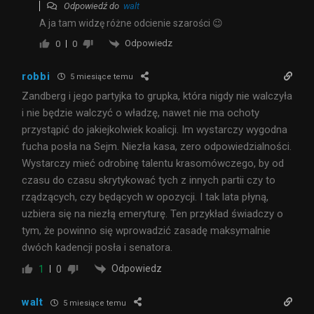
Odpowiedź do
walt
A ja tam widzę różne odcienie szarości 😉
Odpowiedz
0
0
robbi
5 miesiące temu
Zandberg i jego partyjka to grupka, która nigdy nie walczyła
i nie będzie walczyć o władzę, nawet nie ma ochoty
przystąpić do jakiejkolwiek koalicji. Im wystarczy wygodna
fucha posła na Sejm. Niezła kasa, zero odpowiedzialności.
Wystarczy mieć odrobinę talentu krasomówczego, by od
czasu do czasu skrytykować tych z innych partii czy to
rządzących, czy będących w opozycji. I tak lata płyną,
uzbiera się na niezłą emeryturę. Ten przykład świadczy o
tym, że powinno się wprowadzić zasadę maksymalnie
dwóch kadencji posła i senatora.
Odpowiedz
1
0
walt
5 miesiące temu