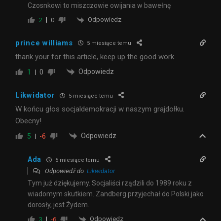
Czosnkowi to miszczowie owijania w bawełnę
Odpowiedz
2
0
prince williams
5 miesiące temu
thank your for this article, keep up the good work
Odpowiedz
1
0
Likwidator
5 miesiące temu
W końcu głos socjaldemokracji w naszym grajdołku.
Obecny!
Odpowiedz
5
-6
Ada
5 miesiące temu
Odpowiedź do
Likwidator
Tym już dziękujemy. Socjaliści rządzili do 1989 roku z
wiadomym skutkiem. Zandberg przyjechał do Polski jako
dorosły, jest Żydem.
Odpowiedz
3
-6