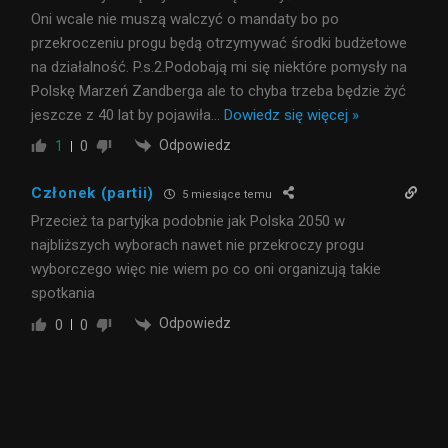
Oni wcale nie muszą walczyć o mandaty bo po
przekroczeniu progu będą otrzymywać środki budżetowe
na działalność. P.s.2.Podobają mi się niektóre pomysły na
Polskę Marzeń Zandberga ale to chyba trzeba będzie żyć
jeszcze z 40 lat by pojawiła
…
Dowiedz się więcej »
Odpowiedz
1
0
Członek (partii)
5 miesiące temu
Przecież ta partyjka podobnie jak Polska 2050 w
najbliższych wyborach nawet nie przekroczy progu
wyborczego więc nie wiem po co oni organizują takie
spotkania
Odpowiedz
0
0