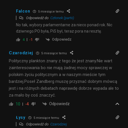
Falcon
5 miesiące temu
Odpowiedź do
Członek (partii)
No tak, wybory parlamentarne za nieco ponad rok. Nic
dziwnego.PO była, PiS był, teraz pora na resztę.
Odpowiedz
4
-1
Czarodziej
5 miesiące temu
Polityczny plankton znany z tego że jest znany.Nie wart
zainteresowania bo nie mają żadnej mocy sprawczej w
polskim życiu politycznym a w naszym mieście tym
bardziej.Poseł Zandberg muszę przyznać dobrym mówcą
jest i na różnych debatach naprawdę dobrze wypada ale to
za mało by coś znaczyć.
Odpowiedz
10
-4
Łysy
5 miesiące temu
Odpowiedź do
Czarodziej