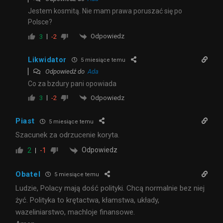
Jestem kosmitą. Nie mam prawa poruszać się po
Polsce?
Odpowiedz
3
-2
Likwidator
5 miesiące temu
Odpowiedź do
Ada
Co za bzdury pani opowiada
Odpowiedz
3
-2
Piast
5 miesiące temu
Szacunek za odrzucenie koryta.
Odpowiedz
2
-1
Obatel
5 miesiące temu
Ludzie, Polacy mają dość polityki. Chcą normalnie bez niej
żyć. Polityka to krętactwa, kłamstwa, układy,
wazeliniarstwo, machloje finansowe.