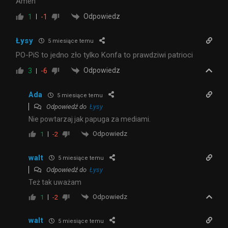
Amen
Odpowiedz
1
-1
Łysy
5 miesiące temu
PO-PiS to jedno zło tylko Konfa to prawdziwi patrioci
Odpowiedz
3
-6
Ada
5 miesiące temu
Odpowiedź do
Łysy
Nie powtarzaj jak papuga za mediami.
Odpowiedz
1
-2
walt
5 miesiące temu
Odpowiedź do
Łysy
Też tak uważam
Odpowiedz
1
-2
walt
5 miesiące temu