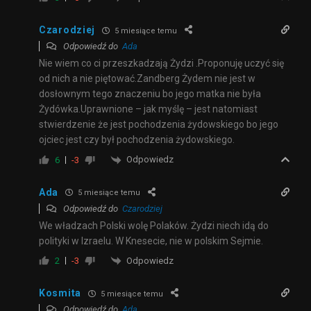
Czarodziej
5 miesiące temu
Odpowiedź do
Ada
Nie wiem co ci przeszkadzają Żydzi .Proponuję uczyć się
od nich a nie piętować.Zandberg Żydem nie jest w
dosłownym tego znaczeniu bo jego matka nie była
Żydówka.Uprawnione – jak myślę – jest natomiast
stwierdzenie że jest pochodzenia żydowskiego bo jego
ojciec jest czy był pochodzenia żydowskiego.
Odpowiedz
6
-3
Ada
5 miesiące temu
Odpowiedź do
Czarodziej
We władzach Polski wolę Polaków. Żydzi niech idą do
polityki w Izraelu. W Knesecie, nie w polskim Sejmie.
Odpowiedz
2
-3
Kosmita
5 miesiące temu
Odpowiedź do
Ada