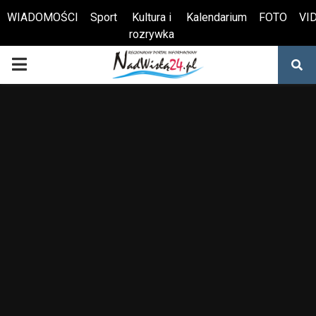
WIADOMOŚCI
Sport
Kultura i
Kalendarium
FOTO
VI
rozrywka
Otwórz pasek narzędzi
PRIMARY
MENU