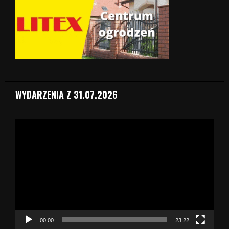
WYDARZENIA Z 31.07.2026
O
d
t
w
a
r
z
a
c
z
00:00
23:22