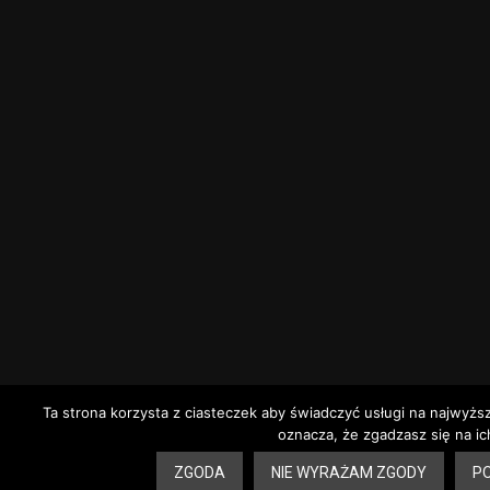
Ta strona korzysta z ciasteczek aby świadczyć usługi na najwyżs
oznacza, że zgadzasz się na ic
3
ZGODA
NIE WYRAŻAM ZGODY
PO