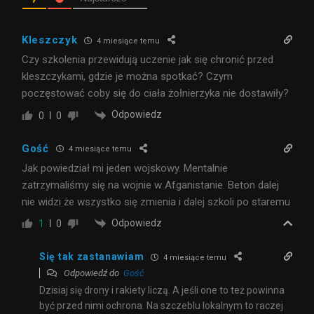
Kleszczyk
4 miesiące temu
Czy szkolenia przewidują uczenie jak się chronić przed
kleszczykami, gdzie je można spotkać? Czym
poczęstować coby się do ciała żołnierzyka nie dostawiły?
Odpowiedz
0
0
Gość
4 miesiące temu
Jak powiedział mi jeden wojskowy. Mentalnie
zatrzymaliśmy się na wojnie w Afganistanie. Beton dalej
nie widzi że wszystko się zmienia i dalej szkoli po staremu
Odpowiedz
1
0
Się tak zastanawiam
4 miesiące temu
Odpowiedź do
Gość
Dzisiaj się drony i rakiety liczą. A jeśli one to też powinna
być przed nimi ochrona. Na szczeblu lokalnym to raczej