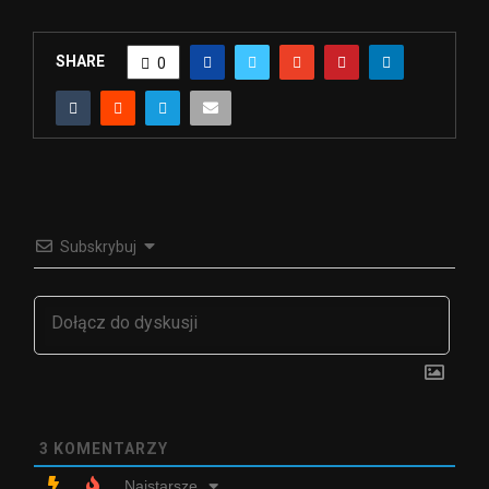
SHARE
0
Subskrybuj
3
KOMENTARZY
Najstarsze