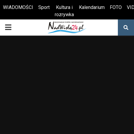
WIADOMOŚCI
Sport
Kultura i
Kalendarium
FOTO
VI
rozrywka
Otwórz pasek narzędzi
PRIMARY
MENU