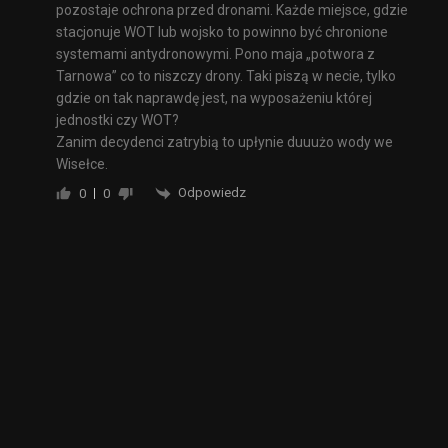
pozostaje ochrona przed dronami. Każde miejsce, gdzie
stacjonuje WOT lub wojsko to powinno być chronione
systemami antydronowymi. Pono maja „potwora z
Tarnowa” co to niszczy drony. Taki piszą w necie, tylko
gdzie on tak naprawdę jest, na wyposażeniu której
jednostki czy WOT?
Zanim decydenci zatrybią to upłynie duuużo wody we
Wisełce.
Odpowiedz
0
0