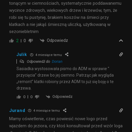
tonącym w ciemnościach, systematycznie poddawanemu
wycince zdrowych, wiekowych drzew i krzewów, tym, że
robi się tu pustynię, brakiem koszów na śmieci przy
klatkach a nie jakąś śmieszną uliczką, użytkowaną w
sezoniebletnim
Odpowiedz
2
0
Julik
4 miesiące temu
Odpowiedź do
Dorian
Sasiadka wystosowała pismo do ADM w sprawie ”
przycięcia” drzew bo jej ciemno. Patrząc jak wygląda
„remont” klatki robiony przez ADM to już się boję o te
drzewa.
Odpowiedz
0
0
Jurand
4 miesiące temu
Mamy oświetlenie, czas powiesić nowe logo przed
wjazdem do jeziora, czy ktoś konsultował przed wzór loga