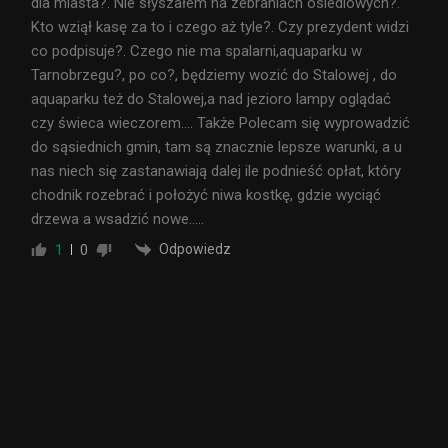
dla miasta?. Nie słyszałem na zebraniach osiedlowych?.
Kto wziął kasę za to i czego aż tyle?. Czy prezydent widzi
co podpisuje?. Czego nie ma spalarni,aquaparku w
Tarnobrzegu?, po co?, będziemy wozić do Stalowej , do
aquaparku też do Stalowej,a nad jezioro lampy oglądać
czy świeca wieczorem…. Także Polecam się wyprowadzić
do sąsiednich gmin, tam są znacznie lepsze warunki, a u
nas niech się zastanawiają dalej ile podnieść opłat, który
chodnik rozebrać i położyć niwa kostkę, gdzie wyciąć
drzewa a wsadzić nowe…..
Odpowiedz
1
0