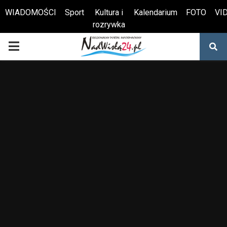
WIADOMOŚCI
Sport
Kultura i
Kalendarium
FOTO
VI
rozrywka
Otwórz pasek narzędzi
PRIMARY
MENU