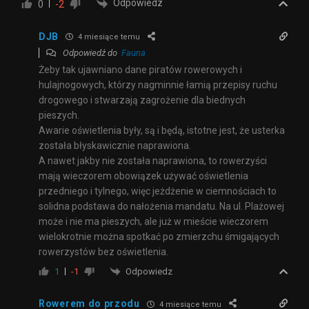
Odpowiedz
0
-2
DJB
4 miesiące temu
Odpowiedź do
Fauna
Żeby tak ujawniano dane piratów rowerowych i
hulajnogowych, którzy nagminnie łamią przepisy ruchu
drogowego i stwarzają zagrożenie dla biednych
pieszych.
Awarie oświetlenia były, są i będą, istotne jest, że usterka
została błyskawicznie naprawiona.
A nawet jakby nie została naprawiona, to rowerzyści
mają wieczorem obowiązek używać oświetlenia
przedniego i tylnego, więc jeżdżenie w ciemnościach to
solidna podstawa do nałożenia mandatu. Na ul. Plażowej
może i nie ma pieszych, ale już w mieście wieczorem
wielokrotnie można spotkać po zmierzchu śmigających
rowerzystów bez oświetlenia.
Odpowiedz
1
-1
Rowerem do przodu
4 miesiące temu