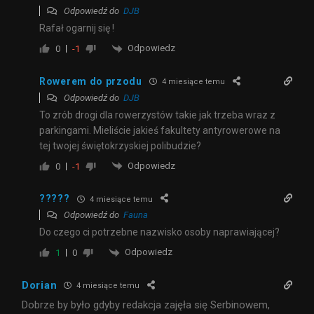
Odpowiedź do
DJB
Rafał ogarnij się !
Odpowiedz
0
-1
Rowerem do przodu
4 miesiące temu
Odpowiedź do
DJB
To zrób drogi dla rowerzystów takie jak trzeba wraz z
parkingami. Mieliście jakieś fakultety antyrowerowe na
tej twojej świętokrzyskiej polibudzie?
Odpowiedz
0
-1
?????
4 miesiące temu
Odpowiedź do
Fauna
Do czego ci potrzebne nazwisko osoby naprawiającej?
Odpowiedz
1
0
Dorian
4 miesiące temu
Dobrze by było gdyby redakcja zajęła się Serbinowem,