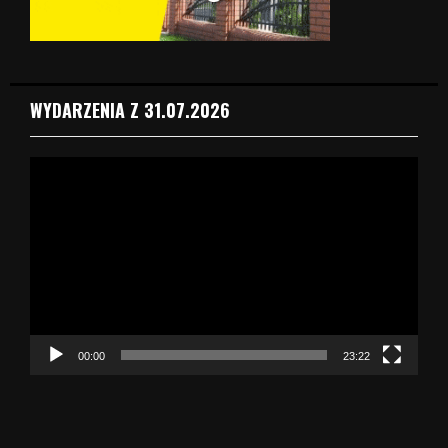
WYDARZENIA Z 31.07.2026
O
d
t
w
a
r
z
a
c
z
00:00
23:22
v
i
d
e