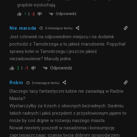
grajdole wysłuchają.
Odpowiedz
1
-2
Nie maruda
3 miesiące temu
Jest człowiek na odpowiednim miejscu i na dodatek
pochodzi z Tarnobrzega a tu jakieś marudzenie. Popychał
sprawy kolei w Tarnobrzegu i jeszcze jakieś
niezadowolenie? Marudy jedne.
Odpowiedz
3
-1
Robin
3 miesiące temu
Dlaczego tacy fantastyczni ludzie nie zasiadają w Radzie
Miasta?
Wystarczyłby za trzech z obecnych bezradnych. Siedmiu
takich radnych i jakiś prezydent z przysłowiowym jajami to
może by coś drgnie w rozwoju naszego miasta.
Nowak niestety poszedł w nasadzenia i konsumpcję
zaprzepaszczając szansę bycia dobrym gospodarzem.