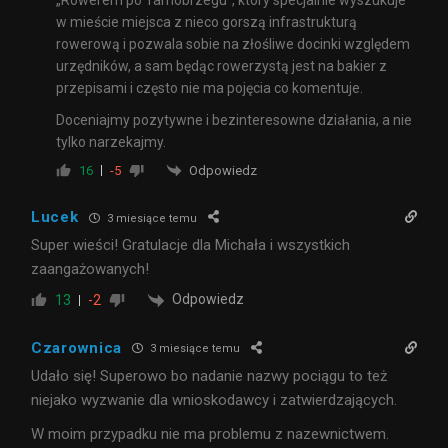
w mieście miejsca z nieco gorszą infrastrukturą
rowerową i pozwala sobie na złośliwe docinki względem
urzędników, a sam będąc rowerzystą jest na bakier z
przepisami i często nie ma pojęcia co komentuje.
Doceniajmy pozytywne i bezinteresowne działania, a nie
tylko narzekajmy.
Odpowiedz
16
-5
Lucek
3 miesiące temu
Super wieści! Gratulacje dla Michała i wszystkich
zaangażowanych!
Odpowiedz
13
-2
Czarownica
3 miesiące temu
Udało się! Superowo bo nadanie nazwy pociągu to też
niejako wyzwanie dla wnioskodawcy i zatwierdzających.
W moim przypadku nie ma problemu z nazewnictwem.