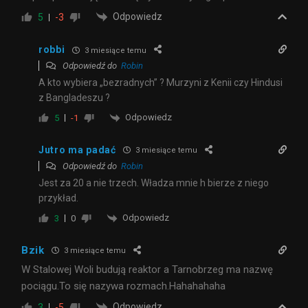
Odpowiedz
5
-3
robbi
3 miesiące temu
Odpowiedź do
Robin
A kto wybiera „bezradnych” ? Murzyni z Kenii czy Hindusi
z Bangladeszu ?
Odpowiedz
5
-1
Jutro ma padać
3 miesiące temu
Odpowiedź do
Robin
Jest za 20 a nie trzech. Władza mnie h bierze z niego
przykład.
Odpowiedz
3
0
Bzik
3 miesiące temu
W Stalowej Woli budują reaktor a Tarnobrzeg ma nazwę
pociągu.To się nazywa rozmach.Hahahahaha
Odpowiedz
3
-5