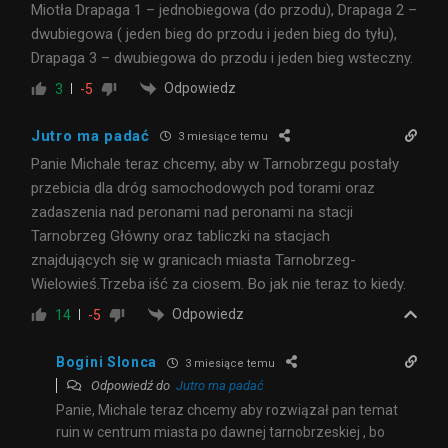
Miotła Drapaga 1 – jednobiegowa (do przodu), Drapaga 2 –
dwubiegowa ( jeden bieg do przodu i jeden bieg do tyłu),
Drapaga 3 – dwubiegowa do przodu i jeden bieg wsteczny.
Odpowiedz
3
-5
Jutro ma padać
3 miesiące temu
Panie Michale teraz chcemy, aby w Tarnobrzegu postały
przebicia dla dróg samochodowych pod torami oraz
zadaszenia nad peronami nad peronami na stacji
Tarnobrzeg Główny oraz tabliczki na stacjach
znajdujących się w granicach miasta Tarnobrzeg-
Wielowieś.Trzeba iść za ciosem. Bo jak nie teraz to kiedy.
Odpowiedz
14
-5
Bogini Slonca
3 miesiące temu
Odpowiedź do
Jutro ma padać
Panie, Michale teraz chcemy aby rozwiązał pan temat
ruin w centrum miasta po dawnej tarnobrzeskiej , bo