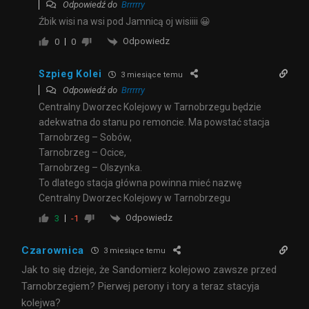
Odpowiedź do
Brrrrry
Źbik wisi na wsi pod Jamnicą oj wisiiii 😀
Odpowiedz
0
0
Szpieg Kolei
3 miesiące temu
Odpowiedź do
Brrrrry
Centralny Dworzec Kolejowy w Tarnobrzegu będzie
adekwatna do stanu po remoncie. Ma powstać stacja
Tarnobrzeg – Sobów,
Tarnobrzeg – Ocice,
Tarnobrzeg – Olszynka.
To dlatego stacja główna powinna mieć nazwę
Centralny Dworzec Kolejowy w Tarnobrzegu
Odpowiedz
3
-1
Czarownica
3 miesiące temu
Jak to się dzieje, że Sandomierz kolejowo zawsze przed
Tarnobrzegiem? Pierwej perony i tory a teraz stacyja
kolejwa?