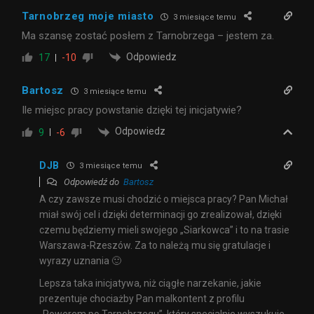
Tarnobrzeg moje miasto
3 miesiące temu
Ma szansę zostać posłem z Tarnobrzega – jestem za.
Odpowiedz
17
-10
Bartosz
3 miesiące temu
Ile miejsc pracy powstanie dzięki tej inicjatywie?
Odpowiedz
9
-6
DJB
3 miesiące temu
Odpowiedź do
Bartosz
A czy zawsze musi chodzić o miejsca pracy? Pan Michał
miał swój cel i dzięki determinacji go zrealizował, dzięki
czemu będziemy mieli swojego „Siarkowca” i to na trasie
Warszawa-Rzeszów. Za to należą mu się gratulacje i
wyrazy uznania 🙂
Lepsza taka inicjatywa, niż ciągłe narzekanie, jakie
prezentuje chociażby Pan malkontent z profilu
„Rowerem po Tarnobrzegu”, który specjalnie wyszukuje