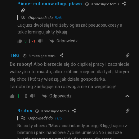
Pincet milionów długu pławo
3 miesiące temu
Odpowiedź do
Bzik
Łucjusz dwoi się i troi żeby ogłaszać pseudosukcesy a
takie lemingu jak ty łykają
Odpowiedz
3
-1
TBG
3 miesiące temu
Do roboty!
Albo bierzecie się do ciężkiej pracy i zaczniecie
walczyć o to miasto, albo zróbcie miejsce dla tych, którym
się chce i którzy wiedzą, jak działa gospodarka.
Tarnobrzeg zasługuje na rozwój, a nie na wegetację!
Odpowiedz
1
0
Brutus
3 miesiące temu
Odpowiedź do
TBG
No co ty chcesz?Masz ciucholandy,pociąg,3 ligę ,bajoro z
biletami i parki handlowe.Zyc nie umierać.No i jeszcze