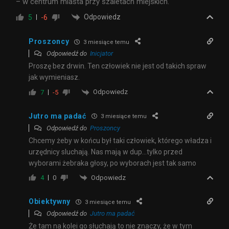
– w centrum miasta przy szaletach miejskich.
Odpowiedz
5
-6
Proszoncy
3 miesiące temu
Odpowiedź do
Inicjator
Proszę bez drwin. Ten człowiek nie jest od takich spraw
jak wymieniasz.
Odpowiedz
7
-5
Jutro ma padać
3 miesiące temu
Odpowiedź do
Proszoncy
Chcemy żeby w końcu był taki człowiek, którego władza i
urzędnicy sluchają. Nas mają w dup…tylko przed
wyborami żebraka głosy, po wyborach jest tak samo
Odpowiedz
4
0
Obiektywny
3 miesiące temu
Odpowiedź do
Jutro ma padać
Że tam na kolei go słuchają to nie znaczy, że w tym