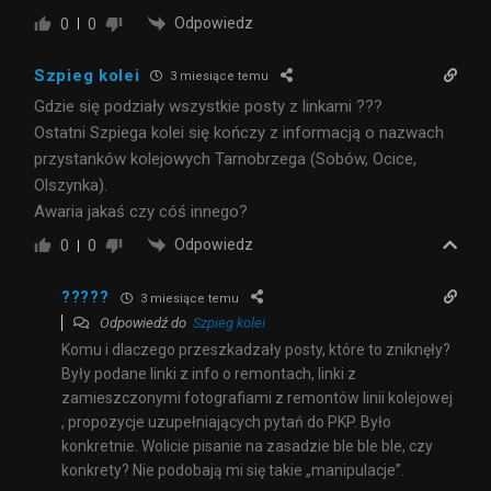
Odpowiedz
0
0
Szpieg kolei
3 miesiące temu
Gdzie się podziały wszystkie posty z linkami ???
Ostatni Szpiega kolei się kończy z informacją o nazwach
przystanków kolejowych Tarnobrzega (Sobów, Ocice,
Olszynka).
Awaria jakaś czy cóś innego?
Odpowiedz
0
0
?????
3 miesiące temu
Odpowiedź do
Szpieg kolei
Komu i dlaczego przeszkadzały posty, które to zniknęły?
Były podane linki z info o remontach, linki z
zamieszczonymi fotografiami z remontów linii kolejowej
, propozycje uzupełniających pytań do PKP. Było
konkretnie. Wolicie pisanie na zasadzie ble ble ble, czy
konkrety? Nie podobają mi się takie „manipulacje”.