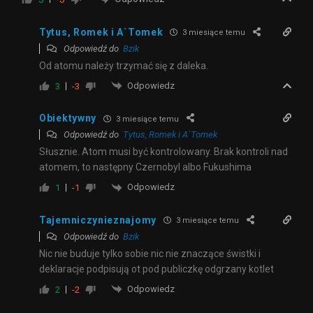
Tytus, Romek i A`Tomek
3 miesiące temu
Odpowiedź do
Bzik
Od atomu należy trzymać się z daleka.
Odpowiedz
3
-3
Obiektywny
3 miesiące temu
Odpowiedź do
Tytus, Romek i A`Tomek
Słusznie. Atom musi być kontrolowany. Brak kontroli nad
atomem, to następny Czernobyl albo Fukushima
Odpowiedz
1
-1
Tajemniczynieznajomy
3 miesiące temu
Odpowiedź do
Bzik
Nic nie buduje tylko sobie nic nie znaczące świstki i
deklaracje podpisują ot pod publiczkę odgrzany kotlet
Odpowiedz
2
-2