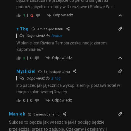
będzie zaszcza ne przejście do peronu dla garstki
podróżujących do roboty w Rzeszowie i Stalowe Woli.
Odpowiedz
1
-2
z Tbg
3 miesiące temu
Odpowiedź do
Brutus
W planie jest Riwiera Tarnobrzeska, nad jeziorem.
Zapomniałeś?
Odpowiedz
3
0
Myśliciel
3 miesiące temu
Odpowiedź do
z Tbg
Ino paczeć jak jajecznica wykupi ziemię i postawi hotel w
miejscu planowanej Riwiery.
Odpowiedz
0
0
Maniek
3 miesiące temu
Sukces to będzie jak wreszcie jakiś pociąg będzie
przejeżdżał przez to zadupie. Czekamy i czekamy I