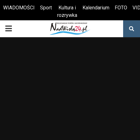
WIADOMOŚCI
Sport
Kultura i
Kalendarium
FOTO
VI
rozrywka
Otwórz pasek narzędzi
PRIMARY
MENU