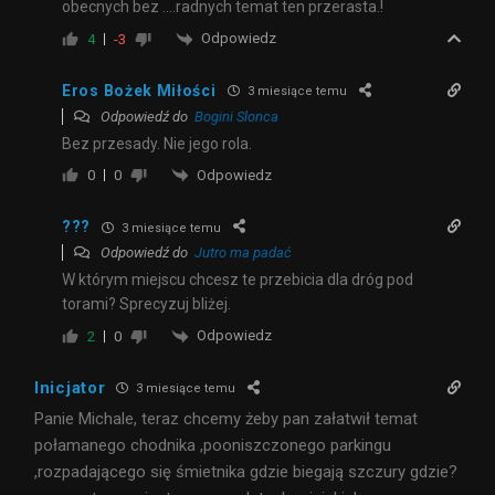
obecnych bez ….radnych temat ten przerasta.!
Odpowiedz
4
-3
Eros Bożek Miłości
3 miesiące temu
Odpowiedź do
Bogini Slonca
Bez przesady. Nie jego rola.
Odpowiedz
0
0
???
3 miesiące temu
Odpowiedź do
Jutro ma padać
W którym miejscu chcesz te przebicia dla dróg pod
torami? Sprecyzuj bliżej.
Odpowiedz
2
0
Inicjator
3 miesiące temu
Panie Michale, teraz chcemy żeby pan załatwił temat
połamanego chodnika ,pooniszczonego parkingu
,rozpadającego się śmietnika gdzie biegają szczury gdzie?