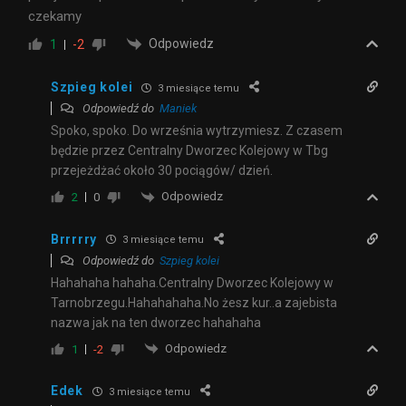
czekamy
Odpowiedz
1
-2
Szpieg kolei
3 miesiące temu
Odpowiedź do
Maniek
Spoko, spoko. Do września wytrzymiesz. Z czasem
będzie przez Centralny Dworzec Kolejowy w Tbg
przejeżdżać około 30 pociągów/ dzień.
Odpowiedz
2
0
Brrrrry
3 miesiące temu
Odpowiedź do
Szpieg kolei
Hahahaha hahaha.Centralny Dworzec Kolejowy w
Tarnobrzegu.Hahahahaha.No żesz kur..a zajebista
nazwa jak na ten dworzec hahahaha
Odpowiedz
1
-2
Edek
3 miesiące temu