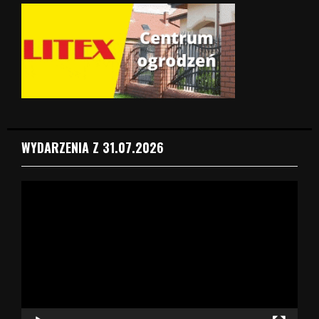
WYDARZENIA Z 31.07.2026
O
d
t
w
a
r
z
a
c