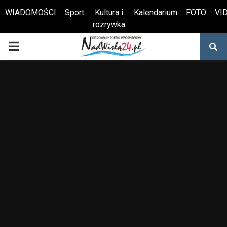
WIADOMOŚCI
Sport
Kultura i
Kalendarium
FOTO
VI
rozrywka
Otwórz pasek narzędzi
PRIMARY
MENU