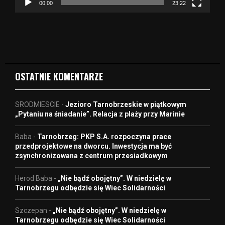
z
00:00
23:22
v
i
d
e
o
OSTATNIE KOMENTARZE
SRODMIESCIE
-
Jezioro Tarnobrzeskie w piątkowym
„Pytaniu na śniadanie”. Relacja z plaży przy Marinie
Baba
-
Tarnobrzeg: PKP S.A. rozpoczyna prace
przedprojektowe na dworcu. Inwestycja ma być
zsynchronizowana z centrum przesiadkowym
Herod Baba
-
„Nie bądź obojętny”. W niedzielę w
Tarnobrzegu odbędzie się Wiec Solidarności
Szczepan
-
„Nie bądź obojętny”. W niedzielę w
Tarnobrzegu odbędzie się Wiec Solidarności