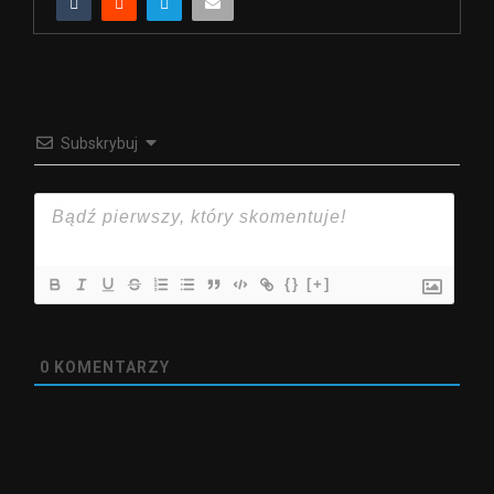
Subskrybuj
{}
[+]
0
KOMENTARZY