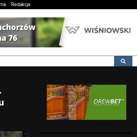
ama
Redakcja
.
u