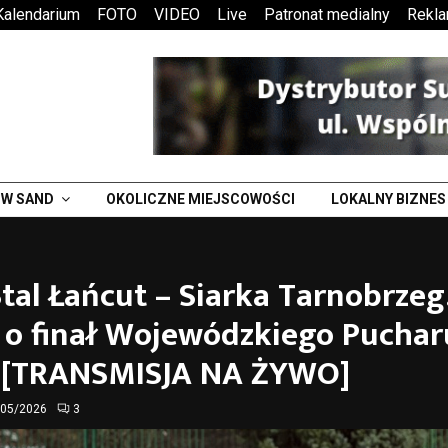
Kalendarium
FOTO
VIDEO
Live
Patronat medialny
Rekl
W SAND
OKOLICZNE MIEJSCOWOŚCI
LOKALNY BIZNES
tal Łańcut – Siarka Tarnobrzeg
 o finał Wojewódzkiego Puchar
i [TRANSMISJA NA ŻYWO]
/05/2026
3