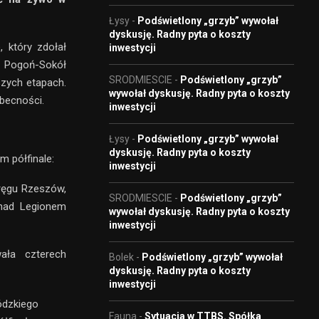
Łysy
-
Podświetlony „grzyb” wywołał
dyskusję. Radny pyta o koszty
 który zdołał
inwestycji
– Pogoń-Sokół
SRODMIESCIE
-
Podświetlony „grzyb”
szych etapach.
wywołał dyskusję. Radny pyta o koszty
becności.
inwestycji
Łysy
-
Podświetlony „grzyb” wywołał
dyskusję. Radny pyta o koszty
m półfinale:
inwestycji
ręgu Rzeszów,
SRODMIESCIE
-
Podświetlony „grzyb”
 nad Legionem
wywołał dyskusję. Radny pyta o koszty
inwestycji
ła czterech
Bolek
-
Podświetlony „grzyb” wywołał
dyskusję. Radny pyta o koszty
inwestycji
ódzkiego
Fauna
-
Sytuacja w TTBS. Spółka