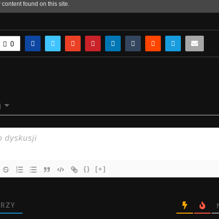
0
j
{}
[+]
RZY