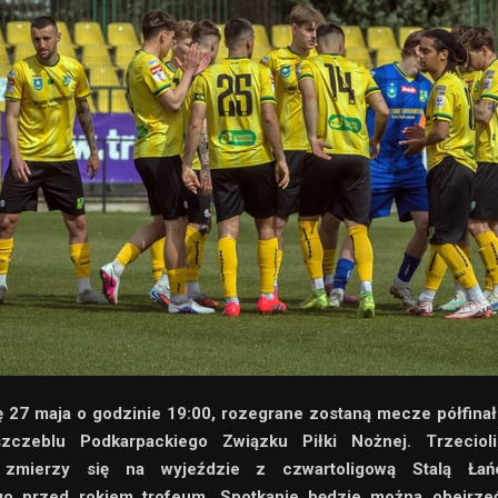
ę 27 maja o godzinie 19:00, rozegrane zostaną mecze półfin
zczeblu Podkarpackiego Związku Piłki Nożnej. Trzeciol
 zmierzy się na wyjeździe z czwartoligową Stalą Łańc
o przed rokiem trofeum. Spotkanie będzie można obejrz