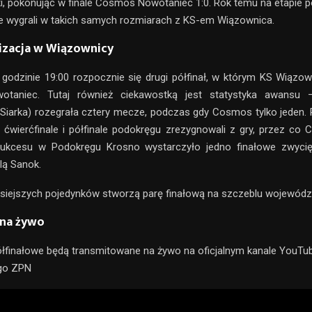
i, pokonując w finale Cosmos Nowotaniec 1:0. Rok temu na etapie pó
e wygrali w takich samych rozmiarach z KS-em Wiązownica.
lizacja w Wiązownicy
godzinie 19:00 rozpocznie się drugi półfinał, w którym KS Wiązo
taniec. Tutaj również ciekawostką jest statystyka awansu 
 Siarka) rozegrała cztery mecze, podczas gdy Cosmos tylko jeden. 
ćwierćfinale i półfinale podokręgu zrezygnowali z gry, przez co
kcesu w Podokręgu Krosno wystarczyło jedno finałowe zwyci
lą Sanok.
siejszych pojedynków stworzą parę finałową na szczeblu wojewódz
 na żywo
łfinałowe będą transmitowane na żywo na oficjalnym kanale YouTu
go ZPN