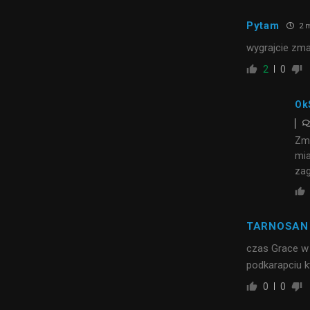
Pytam
2 m
wygrajcie zm
2
0
Ok
Zma
mia
zag
TARNOSAN
czas Grace w
podkarapciu k
0
0