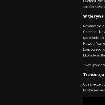
Pucharu Polsk
tarnobrzeżani
W tle rywa
Równolegle o 
Cosmos Nowo
(podobnie jak
Nowotańca w 
końcowego su
Ekoballem Sta
Zwycięzcy dzi
Transmisja
Oba mecze pó
Podkarpackie