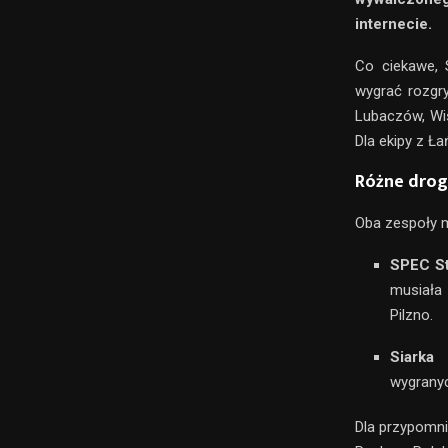
internecie.
Co ciekawe, 
wygrać rozgr
Lubaczów, Wis
Dla ekipy z Ł
Różne drogi
Oba zespoły m
SPEC St
musiała
Pilzno.
Siarka 
wygranyc
Dla przypomni