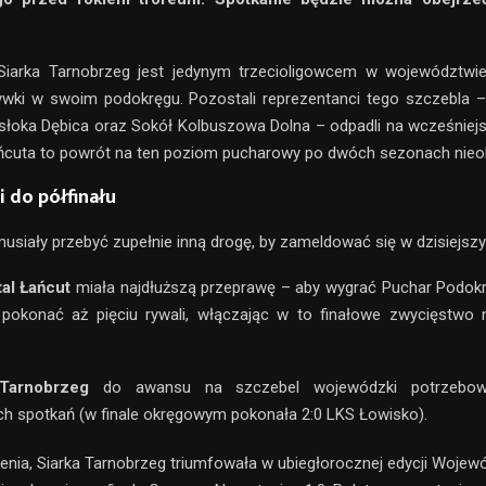
Siarka Tarnobrzeg jest jedynym trzecioligowcem w województwie,
ywki w swoim podokręgu. Pozostali reprezentanci tego szczebla 
łoka Dębica oraz Sokół Kolbuszowa Dolna – odpadli na wcześniej
ańcuta to powrót na ten poziom pucharowy po dwóch sezonach nieo
 do półfinału
usiały przebyć zupełnie inną drogę, by zameldować się w dzisiejszy
al Łańcut
miała najdłuższą przeprawę – aby wygrać Puchar Podok
 pokonać aż pięciu rywali, włączając w to finałowe zwycięstwo
Tarnobrzeg
do awansu na szczebel wojewódzki potrzebowa
h spotkań (w finale okręgowym pokonała 2:0 LKS Łowisko).
enia, Siarka Tarnobrzeg triumfowała w ubiegłorocznej edycji Wojew