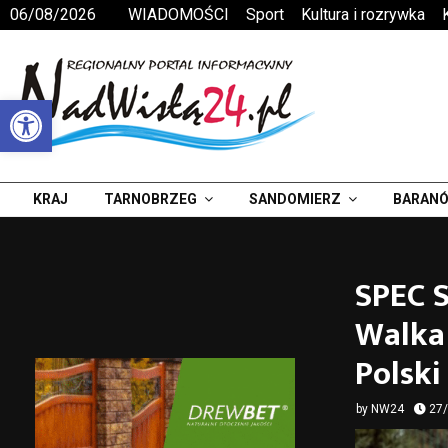
06/08/2026
WIADOMOŚCI
Sport
Kultura i rozrywka
Otwórz pasek narzędzi
KRAJ
TARNOBRZEG
SANDOMIERZ
BARANÓ
SPEC S
Walka
Polsk
by
NW24
27