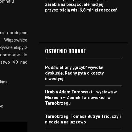
łfinału
zarabia na bieżąco, ale nad jej
przyszłością wisi 6,8 mln zł roszczeń
wnica podejmie
– Wiązownica
Rywale ekipy z
OSTATNIO DODANE
 Cosmosowi do
ęstwo 4:0 nad
Podświetlony „grzyb” wywołał
dyskusję. Radny pyta o koszty
inwestycji
kim.
Hrabia Adam Tarnowski – wystawa w
Muzeum – Zamek Tarnowskich w
Tarnobrzegu
be
Tarnobrzeg: Tomasz Butryn Trio, czyli
niedziela na jazzowo