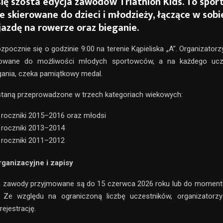
się szósta edycja zawodów Triathlon Kids. To spo
 skierowane do dzieci i młodzieży, łączące w sobi
jazdę na rowerze oraz bieganie.
zpocznie się o godzinie 9:00 na terenie Kąpieliska „A”. Organizator
owane do możliwości młodych sportowców, a na każdego ucze
ania, czeka pamiątkowy medal.
taną przeprowadzone w trzech kategoriach wiekowych:
: roczniki 2015–2016 oraz młodsi
: roczniki 2013–2014
: roczniki 2011–2012
ganizacyjne i zapisy
a zawody przyjmowane są do 15 czerwca 2026 roku lub do moment
c. Ze względu na ograniczoną liczbę uczestników, organizatorz
ejestrację.