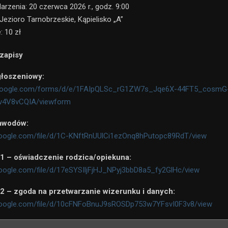
arzenia: 20 czerwca 2026 r., godz. 9:00
 Jezioro Tarnobrzeskie, Kąpielisko „A”
 10 zł
zapisy
głoszeniowy:
s.google.com/forms/d/e/1FAIpQLSc_rG1ZW7s_Jqe6X-44FT5_cosmG
v4V8vCQIA/viewform
awodów:
.google.com/file/d/1C-KNftRnUUlCi1ezOnq8hPutopc89RdT/view
 1 – oświadczenie rodzica/opiekuna:
.google.com/file/d/17eSYSIljFjHJ_NPyj3bbD8a5_fy2GlHc/view
 2 – zgoda na przetwarzanie wizerunku i danych:
e.google.com/file/d/10cFNFoBnuJ9sROSDp753w7YFsvI0F3v8/view