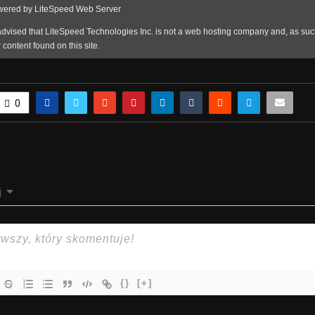
0
j
{}
[+]