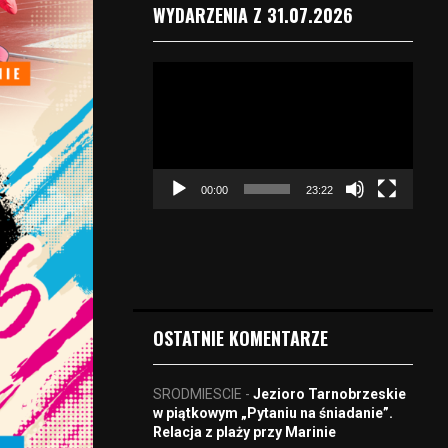
WYDARZENIA Z 31.07.2026
O
d
t
w
a
r
00:00
23:22
z
a
c
z
v
i
d
OSTATNIE KOMENTARZE
e
o
SRODMIESCIE
-
Jezioro Tarnobrzeskie
w piątkowym „Pytaniu na śniadanie”.
Relacja z plaży przy Marinie