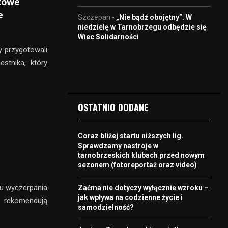
rtowe
e
Szczepan
-
„Nie bądź obojętny”. W
niedzielę w Tarnobrzegu odbędzie się
Wiec Solidarności
zy przygotowali
stnika, który
OSTATNIO DODANE
Coraz bliżej startu niższych lig.
Sprawdzamy nastroje w
tarnobrzeskich klubach przed nowym
sezonem (fotoreportaż oraz video)
u wyczerpania
Zaćma nie dotyczy wyłącznie wzroku –
jak wpływa na codzienne życie i
y rekomendują
samodzielność?