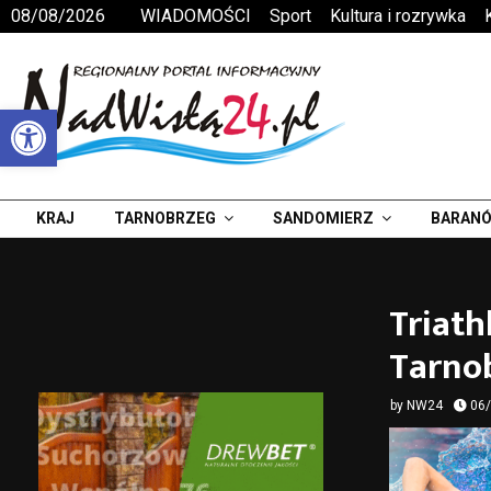
08/08/2026
WIADOMOŚCI
Sport
Kultura i rozrywka
Otwórz pasek narzędzi
KRAJ
TARNOBRZEG
SANDOMIERZ
BARANÓ
Triath
Tarnob
by
NW24
06