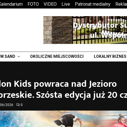
Kalendarium
FOTO
VIDEO
Live
Patronat medialny
Rekl
W SAND
OKOLICZNE MIEJSCOWOŚCI
LOKALNY BIZNES
lon Kids powraca nad Jezioro
rzeskie. Szósta edycja już 20 
/06/2026
0