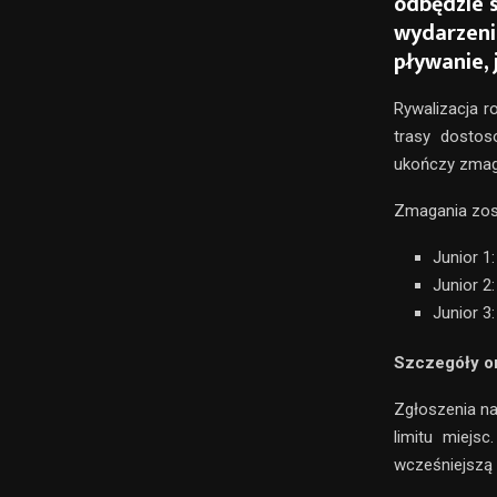
odbędzie 
wydarzenie
pływanie, 
Rywalizacja ro
trasy dostos
ukończy zmag
Zmagania zos
Junior 1
Junior 2
Junior 3
Szczegóły or
Zgłoszenia n
limitu miejs
wcześniejszą r