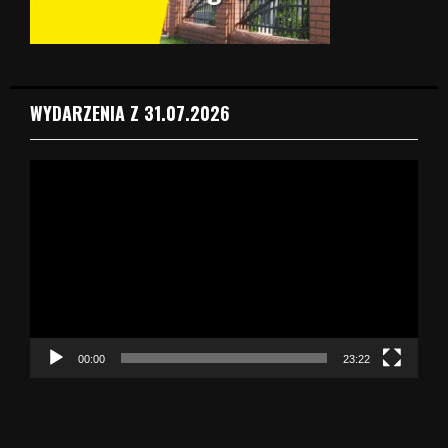
WYDARZENIA Z 31.07.2026
O
d
t
w
a
r
z
a
c
z
00:00
23:22
v
i
d
e