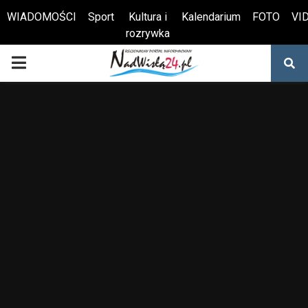
WIADOMOŚCI
Sport
Kultura i
Kalendarium
FOTO
VI
rozrywka
Otwórz pasek narzędzi
PRIMARY
MENU