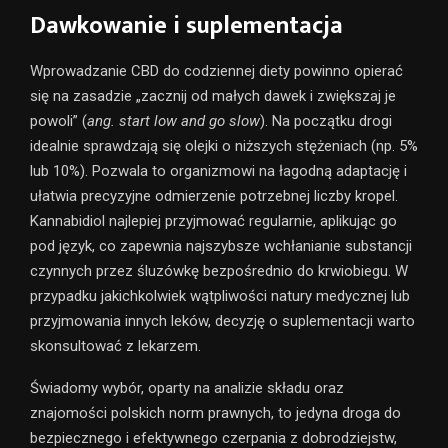
Dawkowanie i suplementacja
Wprowadzanie CBD do codziennej diety powinno opierać
się na zasadzie „zacznij od małych dawek i zwiększaj je
powoli” (
ang. start low and go slow
). Na początku drogi
idealnie sprawdzają się olejki o niższych stężeniach (np. 5%
lub 10%). Pozwala to organizmowi na łagodną adaptację i
ułatwia precyzyjne odmierzenie potrzebnej liczby kropel.
Kannabidiol najlepiej przyjmować regularnie, aplikując go
pod język, co zapewnia najszybsze wchłanianie substancji
czynnych przez śluzówkę bezpośrednio do krwiobiegu. W
przypadku jakichkolwiek wątpliwości natury medycznej lub
przyjmowania innych leków, decyzję o suplementacji warto
skonsultować z lekarzem.
Świadomy wybór, oparty na analizie składu oraz
znajomości polskich norm prawnych, to jedyna droga do
bezpiecznego i efektywnego czerpania z dobrodziejstw,