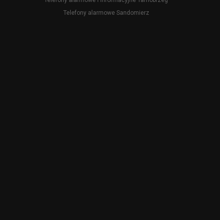
Telefony alarmowe i informacyjne Tarnobrzeg
Telefony alarmowe Sandomierz