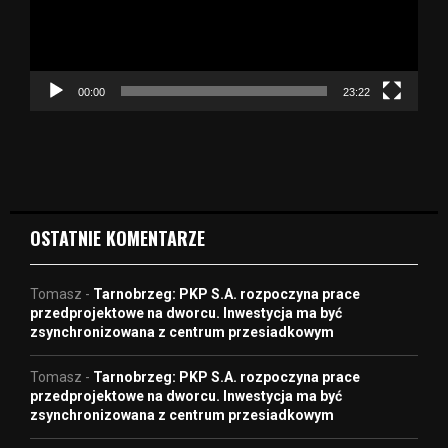
r
z
a
c
z
00:00
23:22
v
i
d
e
o
OSTATNIE KOMENTARZE
Tomasz
-
Tarnobrzeg: PKP S.A. rozpoczyna prace
przedprojektowe na dworcu. Inwestycja ma być
zsynchronizowana z centrum przesiadkowym
Tomasz
-
Tarnobrzeg: PKP S.A. rozpoczyna prace
przedprojektowe na dworcu. Inwestycja ma być
zsynchronizowana z centrum przesiadkowym