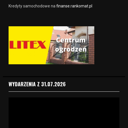
Kredyty samochodowe na
finanse.rankomat.pl
WYDARZENIA Z 31.07.2026
O
d
t
w
a