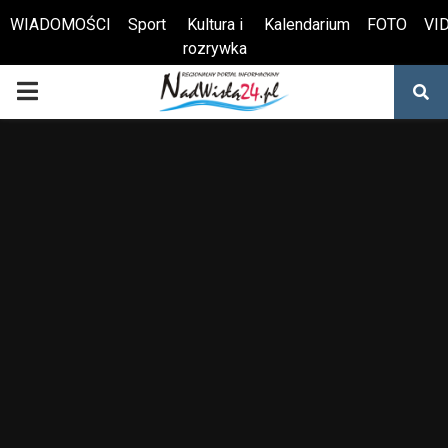
WIADOMOŚCI
Sport
Kultura i
Kalendarium
FOTO
VI
rozrywka
Otwórz pasek narzędzi
PRIMARY
MENU