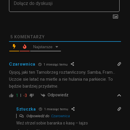
5
KOMENTARZY
Najstarsze
Czarownica
1 miesiąc temu
Ojojoj, jaki ten Tarnobrzeg roztanńczony. Samba, Fram…
Uczcie sie latać na mietle a nie hulania na parkiecie. To
będzie bardziej przydatne.
Odpowiedz
1
-3
Sztuczka
1 miesiąc temu
Odpowiedź do
Czarownica
Weź strzel sobie baranka o kasę – łajzo