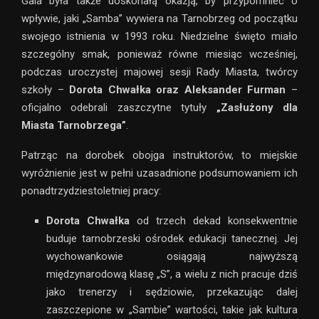
Gala była także doskonałą okazją, by przypomnieć o
wpływie, jaki „Samba” wywiera na Tarnobrzeg od początku
swojego istnienia w 1993 roku. Niedzielne święto miało
szczególny smak, ponieważ równe miesiąc wcześniej,
podczas uroczystej majowej sesji Rady Miasta, twórcy
szkoły –
Dorota Chwałka oraz Aleksander Furman
–
oficjalno odebrali zaszczytne tytuły
„Zasłużony dla
Miasta Tarnobrzega”
.
Patrząc na dorobek obojga instruktorów, to miejskie
wyróżnienie jest w pełni uzasadnione podsumowaniem ich
ponadtrzydziestoletniej pracy:
Dorota Chwałka
od trzech dekad konsekwentnie
buduje tarnobrzeski ośrodek edukacji tanecznej. Jej
wychowankowie osiągają najwyższą
międzynarodową klasę „S”, a wielu z nich pracuje dziś
jako trenerzy i sędziowie, przekazując dalej
zaszczepione w „Sambie” wartości, takie jak kultura