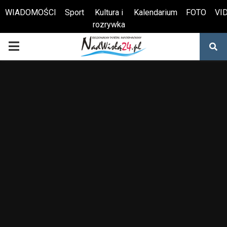
WIADOMOŚCI
Sport
Kultura i
Kalendarium
FOTO
VI
rozrywka
Otwórz pasek narzędzi
PRIMARY
MENU