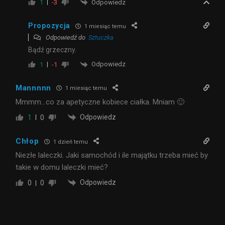
Odpowiedz
1
-3
Propozycja
1 miesiąc temu
Odpowiedź do
Sztuczka
Bądź grzeczny.
Odpowiedz
1
-1
Mannnnn
1 miesiąc temu
Mmmm…co za apetyczne kobiece ciałka. Mniam 🙂
Odpowiedz
1
0
Chłop
1 dzień temu
Niezłe laleczki. Jaki samochód i ile majątku trzeba mieć by
takie w domu laleczki mieć?
Odpowiedz
0
0