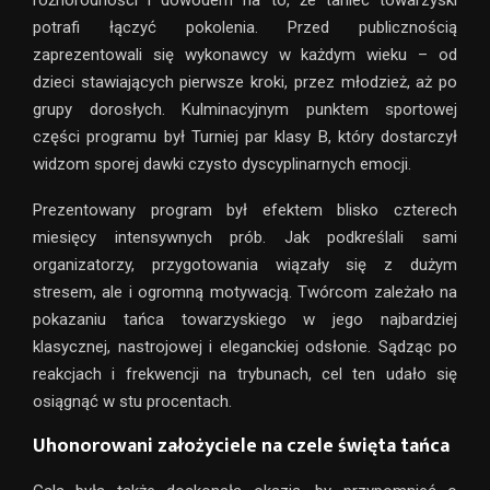
różnorodności i dowodem na to, że taniec towarzyski
potrafi łączyć pokolenia. Przed publicznością
zaprezentowali się wykonawcy w każdym wieku – od
dzieci stawiających pierwsze kroki, przez młodzież, aż po
grupy dorosłych. Kulminacyjnym punktem sportowej
części programu był Turniej par klasy B, który dostarczył
widzom sporej dawki czysto dyscyplinarnych emocji.
Prezentowany program był efektem blisko czterech
miesięcy intensywnych prób. Jak podkreślali sami
organizatorzy, przygotowania wiązały się z dużym
stresem, ale i ogromną motywacją. Twórcom zależało na
pokazaniu tańca towarzyskiego w jego najbardziej
klasycznej, nastrojowej i eleganckiej odsłonie. Sądząc po
reakcjach i frekwencji na trybunach, cel ten udało się
osiągnąć w stu procentach.
Uhonorowani założyciele na czele święta tańca