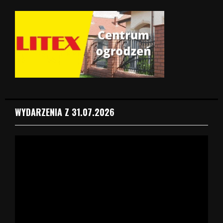
WYDARZENIA Z 31.07.2026
O
d
t
w
a
r
z
a