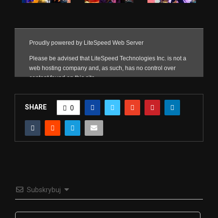
SHARE
0
Subskrybuj