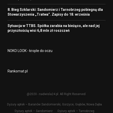
8. Bieg Szklarski: Sandomierz i Tarnobrzeg pobiegną dla
Stowarzyszenia „Tratwa”. Zapisy do 18. września
Sytuacja w TTBS. Spółka zarabia na bieżąco, ale nad jej
przyszłością wisi 6,8 mln zł roszczeń
NOKO LOOK - krople do oczu
Rankomat.pl
@2020 - nadwisla24.pl. All Right Reserved.
Dyżury aptek – Baranów Sandomierski, Gorzyce, Grębów, Nowa Dęba
Dyżury aptek – Sandomierz
Dyżury aptek – Tarnobrzeg