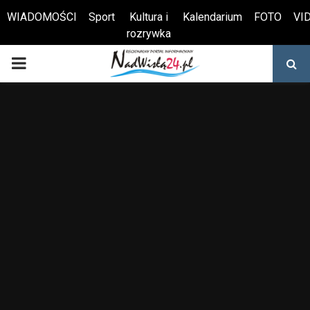
WIADOMOŚCI
Sport
Kultura i
Kalendarium
FOTO
VI
rozrywka
Otwórz pasek narzędzi
PRIMARY
MENU