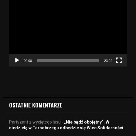
O
d
t
w
a
r
z
a
c
z
00:00
23:22
v
i
d
e
o
OSTATNIE KOMENTARZE
Partyzant z wyciętego lasu
-
„Nie bądź obojętny”. W
niedzielę w Tarnobrzegu odbędzie się Wiec Solidarności