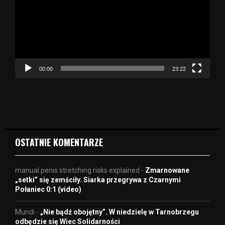
w
a
r
z
a
c
z
00:00
23:22
v
i
d
e
o
OSTATNIE KOMENTARZE
manual penis stretching risks explained
-
Zmarnowane
„setki” się zemściły. Siarka przegrywa z Czarnymi
Połaniec 0:1 (video)
Mundi
-
„Nie bądź obojętny”. W niedzielę w Tarnobrzegu
odbędzie się Wiec Solidarności