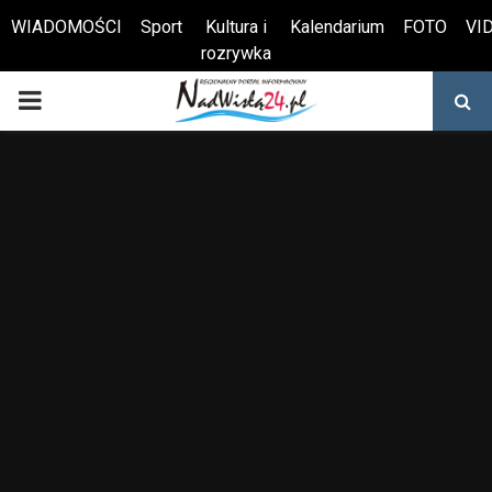
WIADOMOŚCI
Sport
Kultura i
Kalendarium
FOTO
VI
rozrywka
Otwórz pasek narzędzi
PRIMARY
MENU