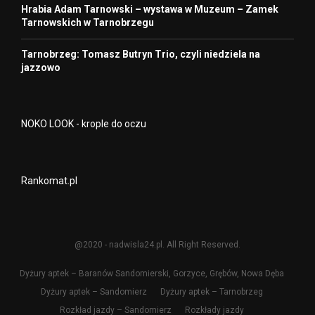
Hrabia Adam Tarnowski – wystawa w Muzeum – Zamek
Tarnowskich w Tarnobrzegu
Tarnobrzeg: Tomasz Butryn Trio, czyli niedziela na
jazzowo
NOKO LOOK - krople do oczu
Rankomat.pl
@2020 - nadwisla24.pl. All Right Reserved.
Dyżury aptek – Baranów Sandomierski, Gorzyce, Grębów, Nowa Dęba
Dyżury aptek – Sandomierz
Dyżury aptek – Tarnobrzeg
Rozkład jazdy – Sandomierz
Rozkłady jazdy