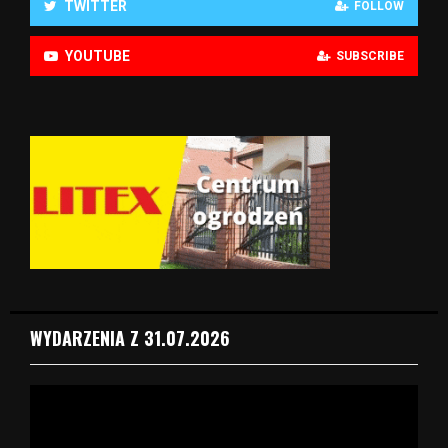
TWITTER
FOLLOW
YOUTUBE
SUBSCRIBE
WYDARZENIA Z 31.07.2026
O
d
t