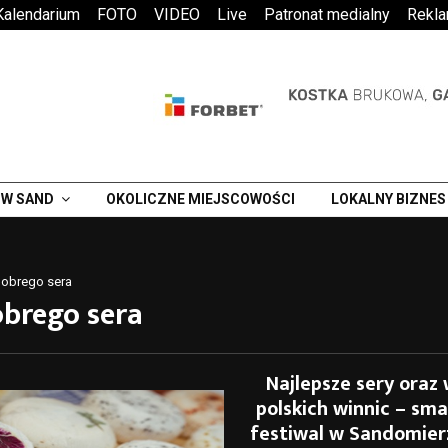
Kalendarium
FOTO
VIDEO
Live
Patronat medialny
Rekl
W SAND
OKOLICZNE MIEJSCOWOŚCI
LOKALNY BIZNES
dobrego sera
obrego sera
Najlepsze sery oraz 
polskich winnic – sm
festiwal w Sandomier