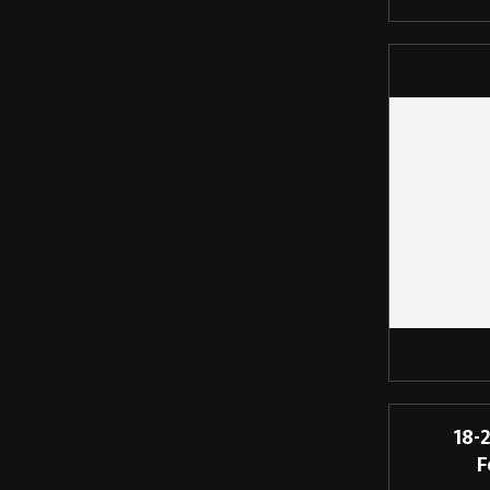
18-
F