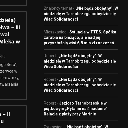
Znajoncy temat
-
„Nie bądź obojętny”. W
niedzielę w Tarnobrzegu odbędzie się
dziela)
Wiec Solidarności
iwa – III
Mieszkaniec
-
Sytuacja w TTBS. Spółka
iwal
zarabia na bieżąco, ale nad jej
Mleka w
przyszłością wisi 6,8 mln zł roszczeń
Robert
-
„Nie bądź obojętny”. W
0
niedzielę w Tarnobrzegu odbędzie się
ego Sera”,
Wiec Solidarności
 czerwca w
serowarzy,
Robert
-
„Nie bądź obojętny”. W
etwarzania
niedzielę w Tarnobrzegu odbędzie się
Wiec Solidarności
Robert
-
Jezioro Tarnobrzeskie w
piątkowym „Pytaniu na śniadanie”.
– II
Relacja z plaży przy Marinie
zu
Cyrkowiec
-
„Nie bądź obojętny”. W