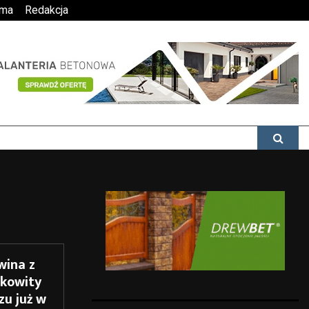
ama
Redakcja
wina z
akowity
zu już w