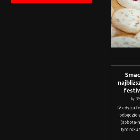
Smac
najbliż
festi
by
N
IV edycja f
odbędzie s
(sobota-n
tym roku