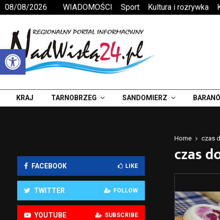
08/08/2026
WIADOMOŚCI
Sport
Kultura i rozrywka
Otwórz pasek narzędzi
KRAJ
TARNOBRZEG
SANDOMIERZ
BARANÓ
Home
czas 
czas d
FACEBOOK
LIKE
TWITTER
FOLLOW
YOUTUBE
SUBSCRIBE