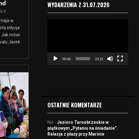
end
WYDARZENIA Z 31.07.2026
0
9 maja w
O
sta edycja
d
. Jak mówi
t
w
walu Jacek
a
r
00:00
23:22
z
a
c
z
v
i
d
OSTATNIE KOMENTARZE
e
o
Nie
-
Jezioro Tarnobrzeskie w
piątkowym „Pytaniu na śniadanie”.
Relacja z plaży przy Marinie