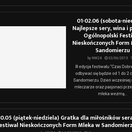
01-02.06 (sobota-nie
Najlepsze sery, wina i p
Ogólnopolski Fest
Nieskończonych Form 
Sandomierzu
by
NW24
02/06/2013
III edycja festiwalu “Czas Dobr
odbywać się będzie od 1 do 2
Sandomierzu. Dzień wcześniej 
mleczarze oraz pasjonaci prz
mleka wezmą...
20.05 (piątek-niedziela) Gratka dla miłośników sera 
estiwal Nieskończonych Form Mleka w Sandomier