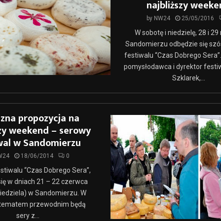
najbliższy week
by
NW24
25/05/2016
W sobotę i niedzielę, 28 i 2
Sandomierzu odbędzie się szó
festiwalu “Czas Dobrego Sera”
pomysłodawca i dyrektor festi
Szklarek,...
zna propozycja na
szy weekend – serowy
wal w Sandomierzu
W24
18/06/2014
0
estiwalu “Czas Dobrego Sera”,
ię w dniach 21 – 22 czerwca
iedziela) w Sandomierzu. W
 tematem przewodnim będą
sery z...