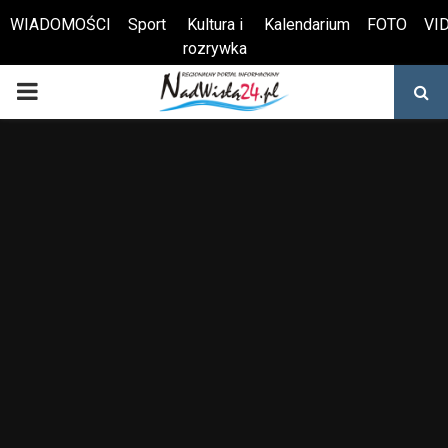
WIADOMOŚCI
Sport
Kultura i
Kalendarium
FOTO
VI
rozrywka
Otwórz pasek narzędzi
PRIMARY
MENU