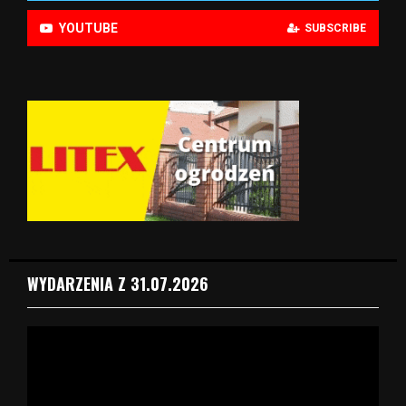
YOUTUBE
SUBSCRIBE
WYDARZENIA Z 31.07.2026
O
d
t
w