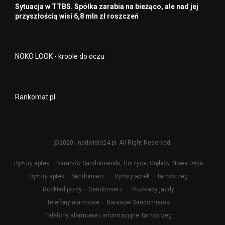
Sytuacja w TTBS. Spółka zarabia na bieżąco, ale nad jej
przyszłością wisi 6,8 mln zł roszczeń
NOKO LOOK - krople do oczu
Rankomat.pl
@2020 - nadwisla24.pl. All Right Reserved.
Dyżury aptek – Baranów Sandomierski, Gorzyce, Grębów, Nowa Dęba
Dyżury aptek – Sandomierz
Dyżury aptek – Tarnobrzeg
Rozkład jazdy – Sandomierz
Rozkłady jazdy
Telefony alarmowe – Baranów Sandomierski
Telefony alarmowe i informacyjne Tarnobrzeg