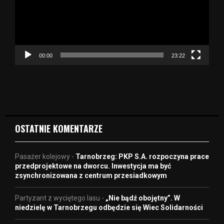
a
r
z
a
c
z
00:00
23:22
v
i
d
e
o
OSTATNIE KOMENTARZE
Pasażer kolejowy
-
Tarnobrzeg: PKP S.A. rozpoczyna prace
przedprojektowe na dworcu. Inwestycja ma być
zsynchronizowana z centrum przesiadkowym
Partyzant z wyciętego lasu
-
„Nie bądź obojętny”. W
niedzielę w Tarnobrzegu odbędzie się Wiec Solidarności