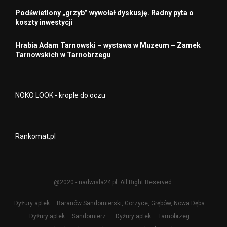
Podświetlony „grzyb” wywołał dyskusję. Radny pyta o
koszty inwestycji
Hrabia Adam Tarnowski – wystawa w Muzeum – Zamek
Tarnowskich w Tarnobrzegu
NOKO LOOK - krople do oczu
Rankomat.pl
@2020 - nadwisla24.pl. All Right Reserved.
Dyżury aptek – Baranów Sandomierski, Gorzyce, Grębów, Nowa Dęba
Dyżury aptek – Sandomierz
Dyżury aptek – Tarnobrzeg