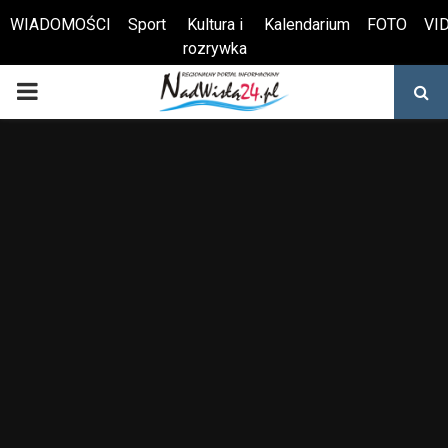
WIADOMOŚCI
Sport
Kultura i
Kalendarium
FOTO
VI
rozrywka
Otwórz pasek narzędzi
PRIMARY
MENU