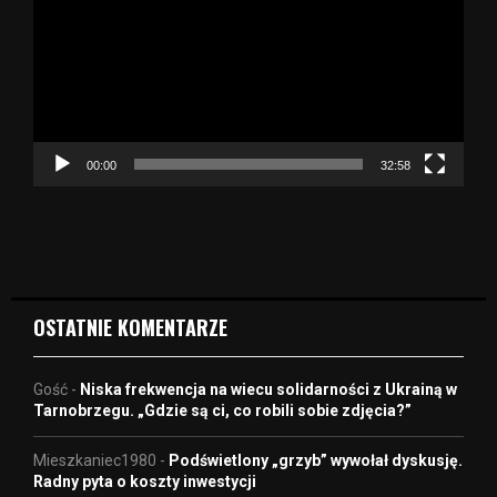
t
w
a
r
z
a
c
z
00:00
32:58
v
i
d
e
o
OSTATNIE KOMENTARZE
Gość
-
Niska frekwencja na wiecu solidarności z Ukrainą w
Tarnobrzegu. „Gdzie są ci, co robili sobie zdjęcia?”
Mieszkaniec1980
-
Podświetlony „grzyb” wywołał dyskusję.
Radny pyta o koszty inwestycji