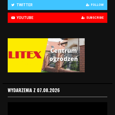
TWITTER
FOLLOW
YOUTUBE
SUBSCRIBE
WYDARZENIA Z 07.08.2026
O
d