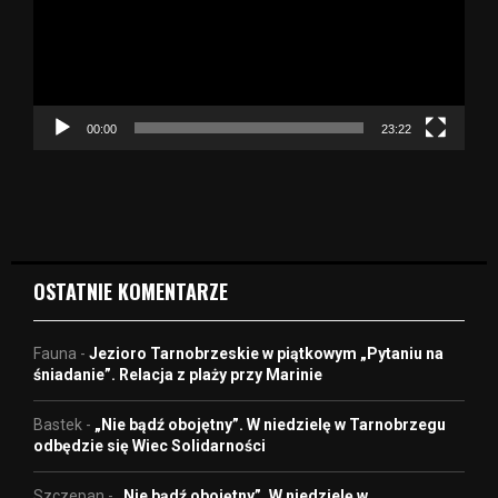
a
r
z
a
c
z
00:00
23:22
v
i
d
e
o
OSTATNIE KOMENTARZE
Fauna
-
Jezioro Tarnobrzeskie w piątkowym „Pytaniu na
śniadanie”. Relacja z plaży przy Marinie
Bastek
-
„Nie bądź obojętny”. W niedzielę w Tarnobrzegu
odbędzie się Wiec Solidarności
Szczepan
-
„Nie bądź obojętny”. W niedzielę w