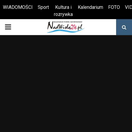
WIADOMOŚCI
Sport
Kultura i
Kalendarium
FOTO
VI
rozrywka
Otwórz pasek narzędzi
PRIMARY
MENU