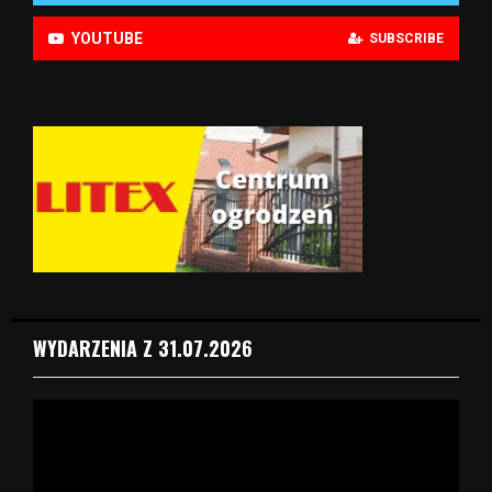
YOUTUBE
SUBSCRIBE
WYDARZENIA Z 31.07.2026
O
d
t
w