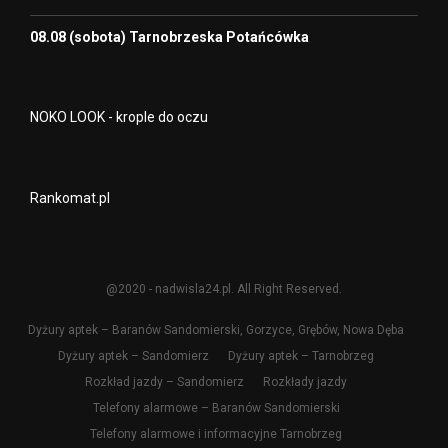
08.08 (sobota) Tarnobrzeska Potańcówka
NOKO LOOK - krople do oczu
Rankomat.pl
@2020 - nadwisla24.pl. All Right Reserved.
Dyżury aptek – Baranów Sandomierski, Gorzyce, Grębów, Nowa Dęba
Dyżury aptek – Sandomierz
Dyżury aptek – Tarnobrzeg
Rozkład jazdy – Sandomierz
Rozkłady jazdy
Telefony alarmowe – Baranów Sandomierski
Telefony alarmowe i informacyjne Tarnobrzeg