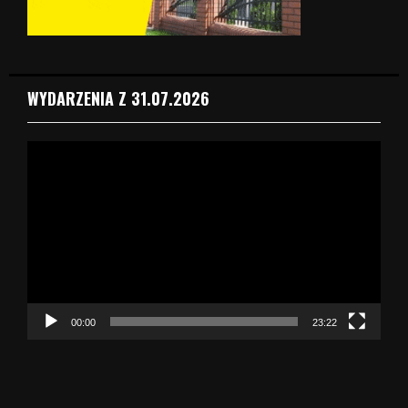
WYDARZENIA Z 31.07.2026
O
d
t
w
a
r
z
a
c
z
00:00
23:22
v
i
d
e