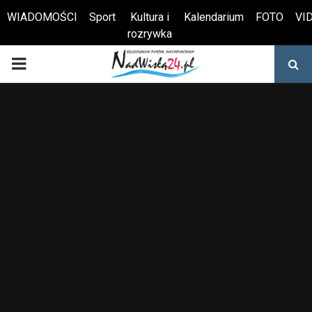
WIADOMOŚCI
Sport
Kultura i
Kalendarium
FOTO
VI
rozrywka
Otwórz pasek narzędzi
PRIMARY
MENU