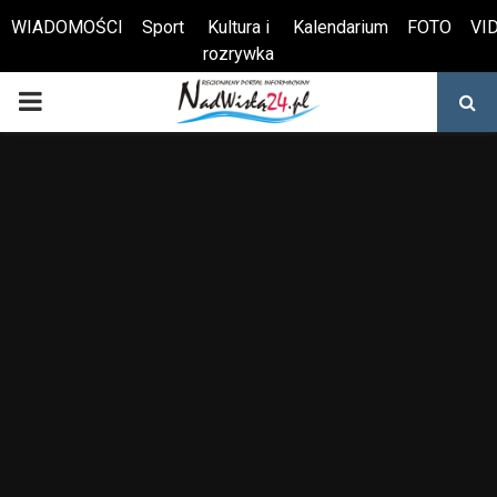
WIADOMOŚCI
Sport
Kultura i
Kalendarium
FOTO
VI
rozrywka
Otwórz pasek narzędzi
PRIMARY
MENU