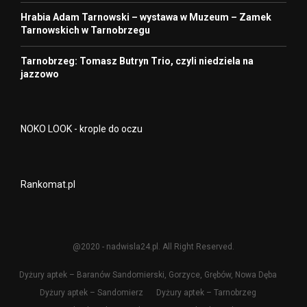
Hrabia Adam Tarnowski – wystawa w Muzeum – Zamek
Tarnowskich w Tarnobrzegu
Tarnobrzeg: Tomasz Butryn Trio, czyli niedziela na
jazzowo
NOKO LOOK - krople do oczu
Rankomat.pl
@2020 - nadwisla24.pl. All Right Reserved.
Dyżury aptek – Baranów Sandomierski, Gorzyce, Grębów, Nowa Dęba
Dyżury aptek – Sandomierz
Dyżury aptek – Tarnobrzeg