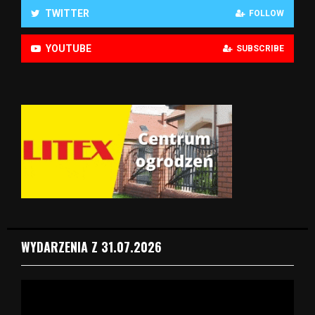
TWITTER
FOLLOW
YOUTUBE
SUBSCRIBE
WYDARZENIA Z 31.07.2026
O
d