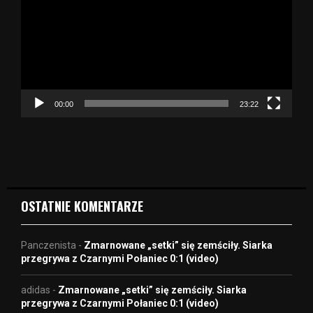
t
w
a
r
z
a
c
z
00:00
23:22
v
i
d
e
o
OSTATNIE KOMENTARZE
Panczenista
-
Zmarnowane „setki” się zemściły. Siarka
przegrywa z Czarnymi Połaniec 0:1 (video)
adidas
-
Zmarnowane „setki” się zemściły. Siarka
przegrywa z Czarnymi Połaniec 0:1 (video)