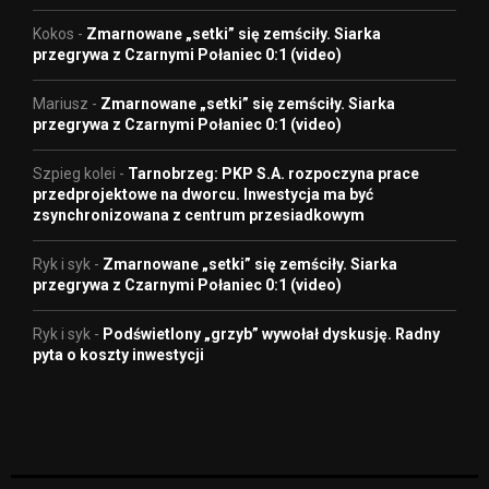
Kokos
-
Zmarnowane „setki” się zemściły. Siarka
przegrywa z Czarnymi Połaniec 0:1 (video)
Mariusz
-
Zmarnowane „setki” się zemściły. Siarka
przegrywa z Czarnymi Połaniec 0:1 (video)
Szpieg kolei
-
Tarnobrzeg: PKP S.A. rozpoczyna prace
przedprojektowe na dworcu. Inwestycja ma być
zsynchronizowana z centrum przesiadkowym
Ryk i syk
-
Zmarnowane „setki” się zemściły. Siarka
przegrywa z Czarnymi Połaniec 0:1 (video)
Ryk i syk
-
Podświetlony „grzyb” wywołał dyskusję. Radny
pyta o koszty inwestycji