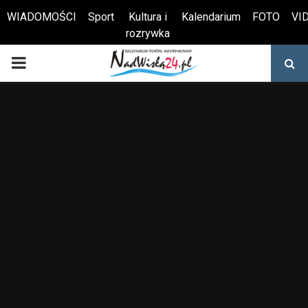
WIADOMOŚCI
Sport
Kultura i
Kalendarium
FOTO
VI
rozrywka
Otwórz pasek narzędzi
PRIMARY
MENU