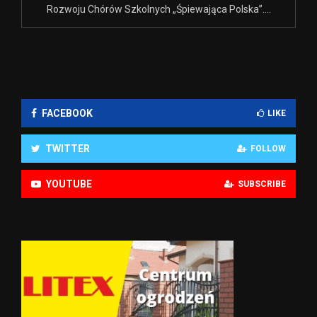
Rozwoju Chórów Szkolnych „Śpiewająca Polska”....
FACEBOOK
LIKE
TWITTER
FOLLOW
YOUTUBE
SUBSCRIBE