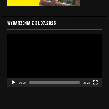
WYDARZENIA Z 31.07.2026
O
d
t
w
a
r
z
a
c
z
00:00
23:22
v
i
d
e
o