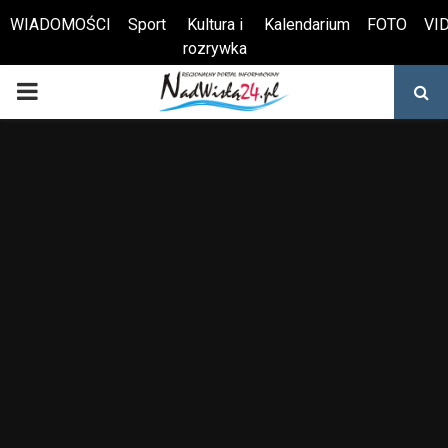
WIADOMOŚCI
Sport
Kultura i
Kalendarium
FOTO
VI
rozrywka
Otwórz pasek narzędzi
PRIMARY
MENU