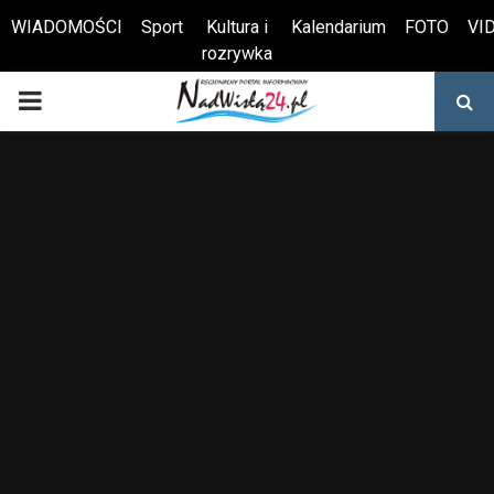
WIADOMOŚCI
Sport
Kultura i
Kalendarium
FOTO
VI
rozrywka
Otwórz pasek narzędzi
PRIMARY
MENU