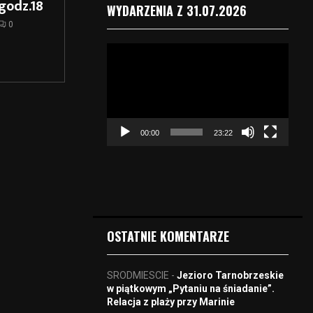
godz.18
WYDARZENIA Z 31.07.2026
0
O
d
t
w
a
r
00:00
23:22
z
a
c
z
v
i
d
OSTATNIE KOMENTARZE
e
o
SRODMIESCIE
-
Jezioro Tarnobrzeskie
w piątkowym „Pytaniu na śniadanie”.
Relacja z plaży przy Marinie