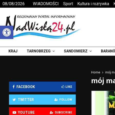
08/08/2026
WIADOMOŚCI
Sport
Kultura i rozrywka
Otwórz pasek narzędzi
KRAJ
TARNOBRZEG
SANDOMIERZ
BARANÓ
Home
mój m
mój m
FACEBOOK
LIKE
TWITTER
FOLLOW
YOUTUBE
SUBSCRIBE