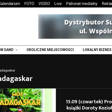
Kalendarium
FOTO
VIDEO
Live
Patronat medialny
Rekl
W SAND
OKOLICZNE MIEJSCOWOŚCI
LOKALNY BIZNES
adagaskar
adagaskar
15.09 (czwartek) Pr
książki Doroty Kozio