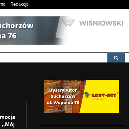
ama
Redakcja
omocja
ł „Mój