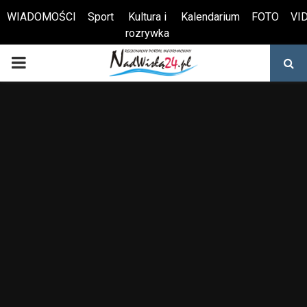
WIADOMOŚCI
Sport
Kultura i
Kalendarium
FOTO
VI
rozrywka
Otwórz pasek narzędzi
PRIMARY
MENU