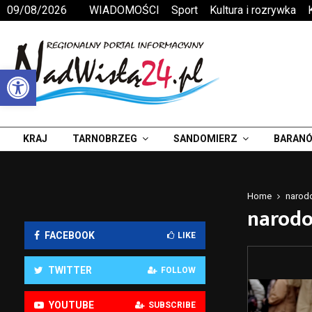
09/08/2026
WIADOMOŚCI
Sport
Kultura i rozrywka
Otwórz pasek narzędzi
KRAJ
TARNOBRZEG
SANDOMIERZ
BARANÓ
Home
narod
narodo
FACEBOOK
LIKE
TWITTER
FOLLOW
YOUTUBE
SUBSCRIBE