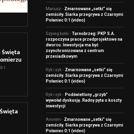
Mariusz
-
Zmarnowane „setki” się
zemściły. Siarka przegrywa z Czarnymi
Połaniec 0:1 (video)
Szpieg kolei
-
Tarnobrzeg: PKP S.A.
rozpoczyna prace przedprojektowe na
dworcu. Inwestycja ma być
 Święta
zsynchronizowana z centrum
przesiadkowym
domierzu
1
Ryk i syk
-
Zmarnowane „setki” się
zemściły. Siarka przegrywa z Czarnymi
Połaniec 0:1 (video)
Ryk i syk
-
Podświetlony „grzyb”
wywołał dyskusję. Radny pyta o koszty
inwestycji
 Święta
Anonim
-
Zmarnowane „setki” się
zemściły. Siarka przegrywa z Czarnymi
Połaniec 0:1 (video)