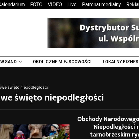
Kalendarium
FOTO
VIDEO
Live
Patronat medialny
Rekl
W SAND
OKOLICZNE MIEJSCOWOŚCI
LOKALNY BIZNES
owe święto niepodległości
we święto niepodległości
Obchody Narodowego
Niepodległości 
tarnobrzeskim ry