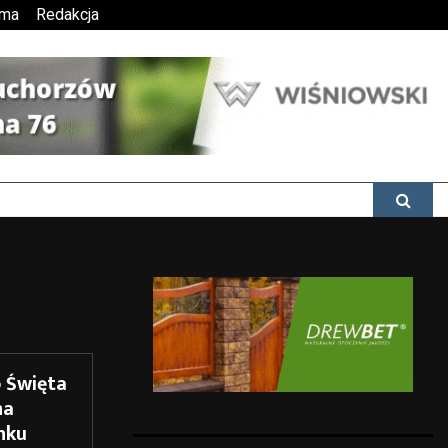
ama
Redakcja
 Święta
na
nku