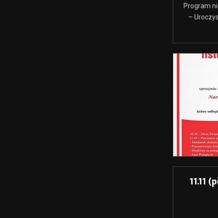
Program ni
– Uroczys
11.11 