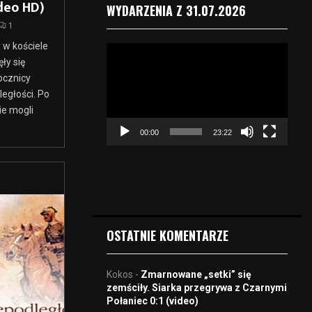
deo HD)
WYDARZENIA Z 31.07.2026
1
 w kościele
O
ły się
d
ocznicy
t
w
egłości. Po
a
e mogli
r
00:00
23:22
z
a
c
z
v
i
d
OSTATNIE KOMENTARZE
e
o
Kokos
-
Zmarnowane „setki” się
zemściły. Siarka przegrywa z Czarnymi
Połaniec 0:1 (video)