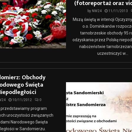
(fotoreportaż oraz vi
by
NW24
11/11/2013
Mszą świętą w intencji Ojczyzny
o.o. Dominikanów rozpoczę
tarnobrzeskie obchody 95 r
odzyskania przez Polskę niepodl
nabożeństwie tarnobrzeżani
uczestniczyć w...
omierz: Obchody
odowego Święta
iepodległości
W24
10/11/2012
0
j przedstawiamy program
ych uroczystości związanych
odami Narodowego Święta
ległości w Sandomierzu.