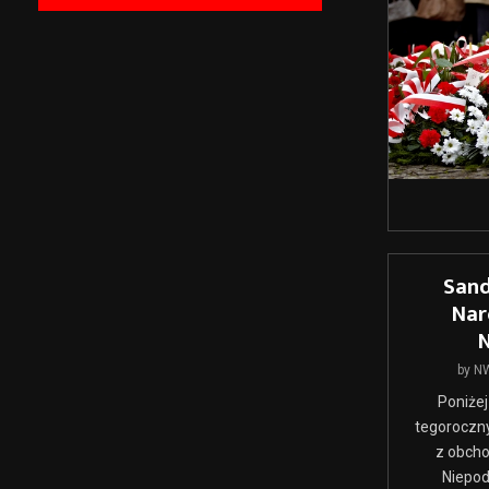
Sand
Nar
N
by
N
Poniże
tegoroczn
z obch
Niepod