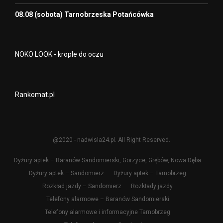
08.08 (sobota) Tarnobrzeska Potańcówka
NOKO LOOK - krople do oczu
Rankomat.pl
@2020 - nadwisla24.pl. All Right Reserved.
Dyżury aptek – Baranów Sandomierski, Gorzyce, Grębów, Nowa Dęba
Dyżury aptek – Sandomierz
Dyżury aptek – Tarnobrzeg
Rozkład jazdy – Sandomierz
Rozkłady jazdy
Telefony alarmowe – Baranów Sandomierski
Telefony alarmowe i informacyjne Tarnobrzeg