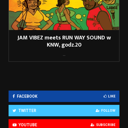
JAM VIBEZ meets RUN WAY SOUND w
KNW, godz.20
...
FACEBOOK
LIKE
TWITTER
FOLLOW
YOUTUBE
SUBSCRIBE