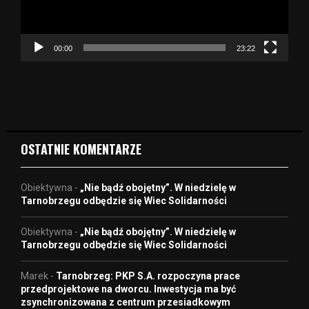
z
a
c
z
00:00
23:22
v
i
d
e
o
OSTATNIE KOMENTARZE
Obiektywna
-
„Nie bądź obojętny”. W niedzielę w
Tarnobrzegu odbędzie się Wiec Solidarności
Obiektywna
-
„Nie bądź obojętny”. W niedzielę w
Tarnobrzegu odbędzie się Wiec Solidarności
Marek
-
Tarnobrzeg: PKP S.A. rozpoczyna prace
przedprojektowe na dworcu. Inwestycja ma być
zsynchronizowana z centrum przesiadkowym