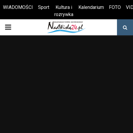
WIADOMOŚCI
Sport
Kultura i
Kalendarium
FOTO
VI
rozrywka
Otwórz pasek narzędzi
PRIMARY
MENU