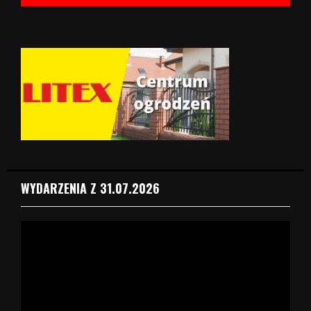
WYDARZENIA Z 31.07.2026
O
d
t
w
a
r