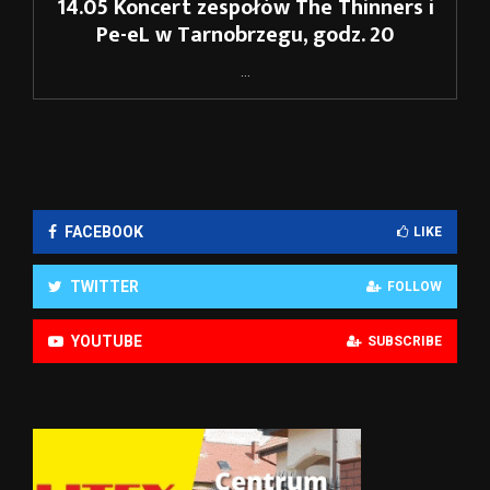
14.05 Koncert zespołów The Thinners i
Pe-eL w Tarnobrzegu, godz. 20
...
FACEBOOK
LIKE
TWITTER
FOLLOW
YOUTUBE
SUBSCRIBE