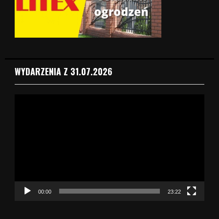
WYDARZENIA Z 31.07.2026
O
d
t
w
a
r
z
a
c
z
00:00
23:22
v
i