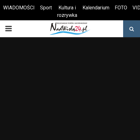
WIADOMOŚCI
Sport
Kultura i
Kalendarium
FOTO
VI
rozrywka
Otwórz pasek narzędzi
PRIMARY
MENU