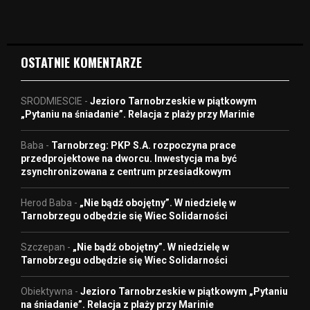
d
e
o
OSTATNIE KOMENTARZE
SRODMIESCIE
-
Jezioro Tarnobrzeskie w piątkowym
„Pytaniu na śniadanie”. Relacja z plaży przy Marinie
Baba
-
Tarnobrzeg: PKP S.A. rozpoczyna prace
przedprojektowe na dworcu. Inwestycja ma być
zsynchronizowana z centrum przesiadkowym
Herod Baba
-
„Nie bądź obojętny”. W niedzielę w
Tarnobrzegu odbędzie się Wiec Solidarności
Szczepan
-
„Nie bądź obojętny”. W niedzielę w
Tarnobrzegu odbędzie się Wiec Solidarności
Obiektywna
-
Jezioro Tarnobrzeskie w piątkowym „Pytaniu
na śniadanie”. Relacja z plaży przy Marinie