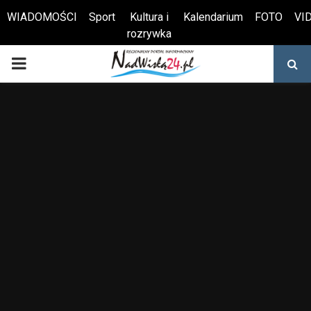
WIADOMOŚCI
Sport
Kultura i
Kalendarium
FOTO
VI
rozrywka
Otwórz pasek narzędzi
PRIMARY
MENU