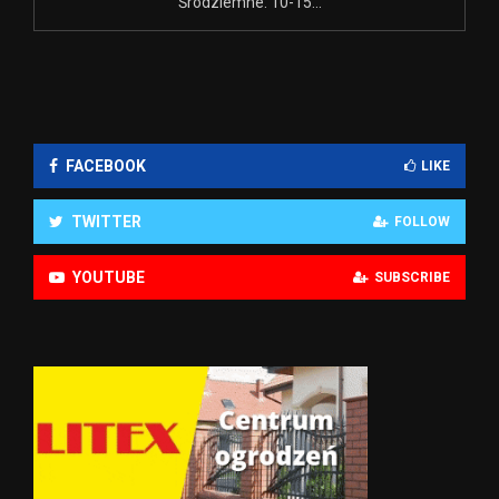
Śródziemne. 10-15...
FACEBOOK
LIKE
TWITTER
FOLLOW
YOUTUBE
SUBSCRIBE