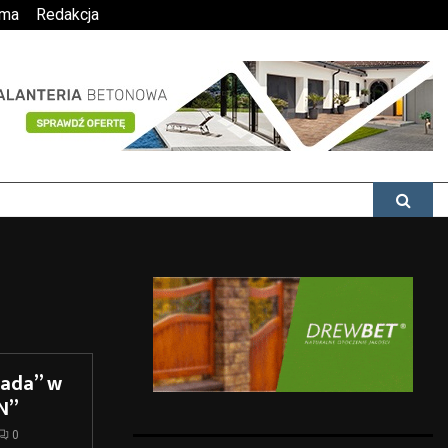
ama
Redakcja
iada” w
N”
0