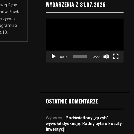
WYDARZENIA Z 31.07.2026
wej Dęby,
fanów Pawła
a żywo z
O
rogramu o
d
10....
t
w
a
r
00:00
23:22
z
a
c
z
v
i
d
OSTATNIE KOMENTARZE
e
o
Wyborca
-
Podświetlony „grzyb”
wywołał dyskusję. Radny pyta o koszty
inwestycji