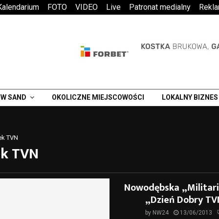
Kalendarium
FOTO
VIDEO
Live
Patronat medialny
Rekl
W SAND
OKOLICZNE MIEJSCOWOŚCI
LOKALNY BIZNES
ek TVN
ek TVN
Nowodębska „Militar
„Dzień Dobry TV
by
NW24
13/06/2013