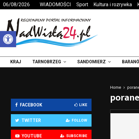
06/08/2026
WIADOMOŚCI
Sport
Kultura i rozrywka
Otwórz pasek narzędzi
KRAJ
TARNOBRZEG
SANDOMIERZ
BARANÓ
Home
poran
poran
FACEBOOK
LIKE
TWITTER
FOLLOW
YOUTUBE
SUBSCRIBE