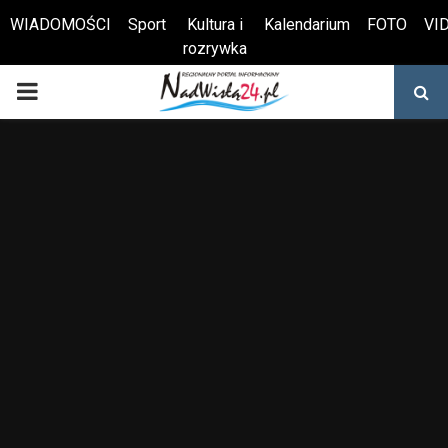
WIADOMOŚCI
Sport
Kultura i
Kalendarium
FOTO
VI
rozrywka
Otwórz pasek narzędzi
PRIMARY
MENU