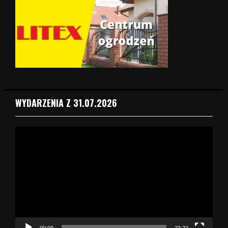
WYDARZENIA Z 31.07.2026
O
d
t
w
a
r
z
a
c
z