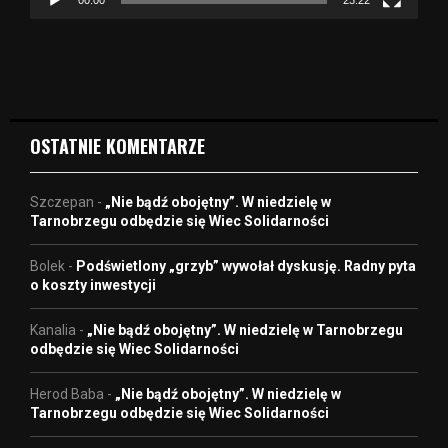
00:00
23:22
v
i
d
e
o
OSTATNIE KOMENTARZE
Szczepan
-
„Nie bądź obojętny”. W niedzielę w
Tarnobrzegu odbędzie się Wiec Solidarności
Bolek
-
Podświetlony „grzyb” wywołał dyskusję. Radny pyta
o koszty inwestycji
Kanalia
-
„Nie bądź obojętny”. W niedzielę w Tarnobrzegu
odbędzie się Wiec Solidarności
Herod Baba
-
„Nie bądź obojętny”. W niedzielę w
Tarnobrzegu odbędzie się Wiec Solidarności