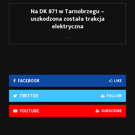
Na DK 871 w Tarnobrzegu –
uszkodzona została trakcja
elektryczna
...
FACEBOOK
LIKE
TWITTER
FOLLOW
YOUTUBE
SUBSCRIBE