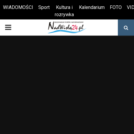
WIADOMOŚCI
Sport
Kultura i
Kalendarium
FOTO
VI
rozrywka
Otwórz pasek narzędzi
PRIMARY
MENU