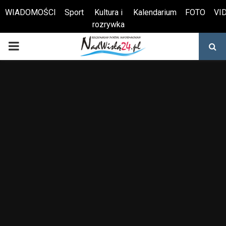
WIADOMOŚCI
Sport
Kultura i
Kalendarium
FOTO
VI
rozrywka
Otwórz pasek narzędzi
PRIMARY
MENU