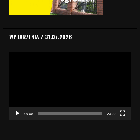
WYDARZENIA Z 31.07.2026
O
d
t
w
a
r
z
a
c
z
00:00
23:22
v
i
d
e