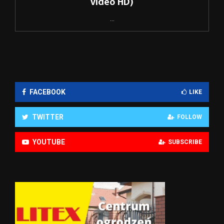
video HD)
...
FACEBOOK
LIKE
TWITTER
FOLLOW
YOUTUBE
SUBSCRIBE