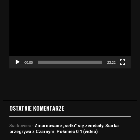
O
d
t
w
a
r
z
a
c
z
00:00
23:22
v
i
d
e
o
OSTATNIE KOMENTARZE
Siarkowiec
-
Zmarnowane „setki” się zemściły. Siarka
przegrywa z Czarnymi Połaniec 0:1 (video)