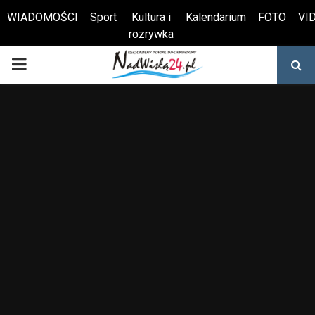
WIADOMOŚCI
Sport
Kultura i
Kalendarium
FOTO
VI
rozrywka
Otwórz pasek narzędzi
PRIMARY
MENU