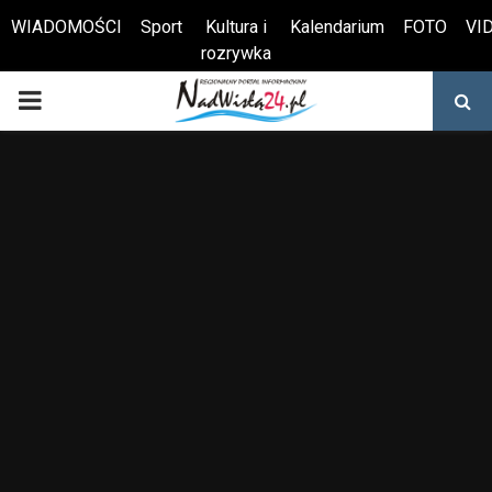
WIADOMOŚCI
Sport
Kultura i
Kalendarium
FOTO
VI
rozrywka
Otwórz pasek narzędzi
PRIMARY
MENU