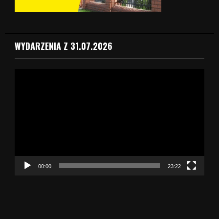
WYDARZENIA Z 31.07.2026
O
d
t
w
a
r
z
a
c
z
00:00
23:22
v
i
d
e
o