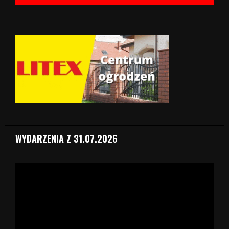
WYDARZENIA Z 31.07.2026
O
d
t
w
a
r