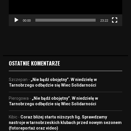
z
a
c
z
00:00
23:22
v
i
d
e
o
OSTATNIE KOMENTARZE
Szczepan
-
„Nie bądź obojętny”. W niedzielę w
Tarnobrzegu odbędzie się Wiec Solidarności
Pierogowa
-
„Nie bądź obojętny”. W niedzielę w
Tarnobrzegu odbędzie się Wiec Solidarności
Kibic
-
Coraz bliżej startu niższych lig. Sprawdzamy
nastroje w tarnobrzeskich klubach przed nowym sezonem
(fotoreportaż oraz video)