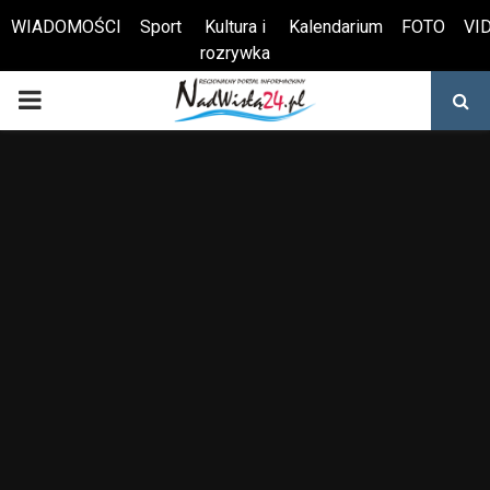
WIADOMOŚCI
Sport
Kultura i
Kalendarium
FOTO
VI
rozrywka
Otwórz pasek narzędzi
PRIMARY
MENU