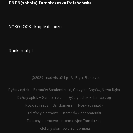
08.08 (sobota) Tarnobrzeska Potańcówka
NOKO LOOK - krople do oczu
Rankomat.pl
@2020 - nadwisla24.pl. All Right Reserved.
Dyżury aptek – Baranów Sandomierski, Gorzyce, Grębów, Nowa Dęba
Dyżury aptek – Sandomierz
Dyżury aptek – Tarnobrzeg
Rozkład jazdy – Sandomierz
Rozkłady jazdy
Telefony alarmowe – Baranów Sandomierski
Telefony alarmowe i informacyjne Tarnobrzeg
Telefony alarmowe Sandomierz