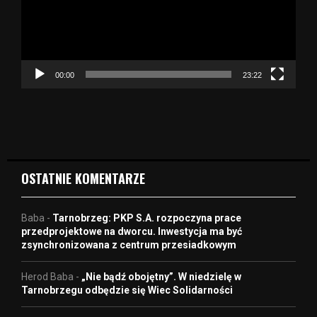
r
z
a
c
z
00:00
23:22
v
i
d
e
o
OSTATNIE KOMENTARZE
Baba
-
Tarnobrzeg: PKP S.A. rozpoczyna prace
przedprojektowe na dworcu. Inwestycja ma być
zsynchronizowana z centrum przesiadkowym
Herod Baba
-
„Nie bądź obojętny”. W niedzielę w
Tarnobrzegu odbędzie się Wiec Solidarności