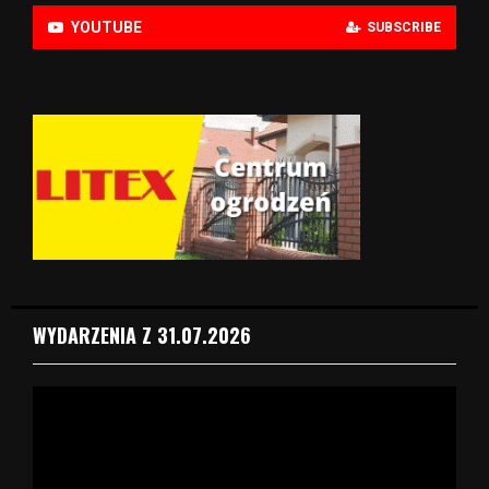
YOUTUBE
SUBSCRIBE
WYDARZENIA Z 31.07.2026
O
d
t
w
a