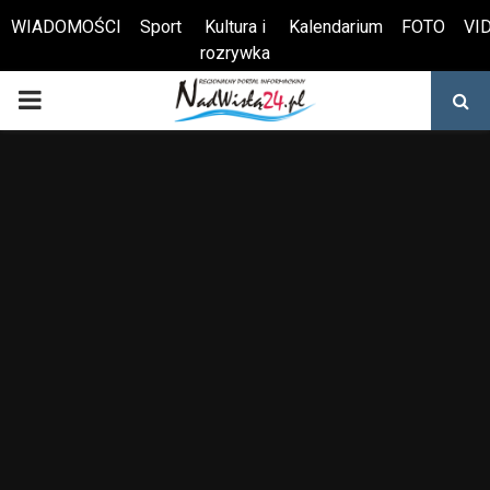
WIADOMOŚCI
Sport
Kultura i
Kalendarium
FOTO
VI
rozrywka
Otwórz pasek narzędzi
PRIMARY
MENU