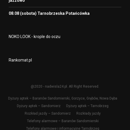
jazzowo
08.08 (sobota) Tarnobrzeska Potańcówka
NOKO LOOK - krople do oczu
Rankomat.pl
@2020 - nadwisla24.pl. All Right Reserved.
Dyżury aptek – Baranów Sandomierski, Gorzyce, Grębów, Nowa Dęba
Dyżury aptek – Sandomierz
Dyżury aptek – Tarnobrzeg
Rozkład jazdy – Sandomierz
Rozkłady jazdy
Telefony alarmowe – Baranów Sandomierski
Telefony alarmowe i informacyjne Tarnobrzeg