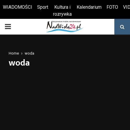
WIADOMOŚCI
Sport
Kultura i
Kalendarium
FOTO
VI
rozrywka
Otwórz pasek narzędzi
PRIMARY
MENU
Home
woda
woda