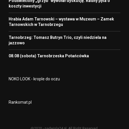
Podświetlony „grzyb” wywołał dyskusję. Radny pyta o
koszty inwestycji
Hrabia Adam Tarnowski – wystawa w Muzeum – Zamek
Tarnowskich w Tarnobrzegu
Tarnobrzeg: Tomasz Butryn Trio, czyli niedziela na
jazzowo
08.08 (sobota) Tarnobrzeska Potańcówka
NOKO LOOK - krople do oczu
Rankomat.pl
@2020 - nadwisla24.pl. All Right Reserved.