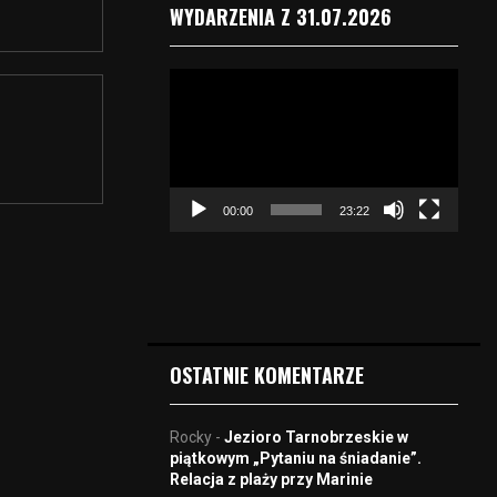
WYDARZENIA Z 31.07.2026
O
d
t
w
a
r
00:00
23:22
z
a
c
z
v
i
d
OSTATNIE KOMENTARZE
e
o
Rocky
-
Jezioro Tarnobrzeskie w
piątkowym „Pytaniu na śniadanie”.
Relacja z plaży przy Marinie