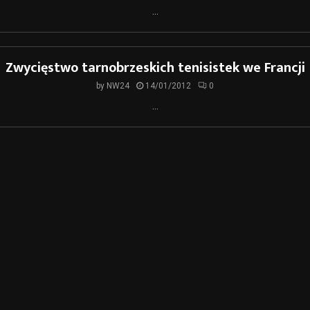
...
Zwycięstwo tarnobrzeskich tenisistek we Francji
by
NW24
14/01/2012
0
...