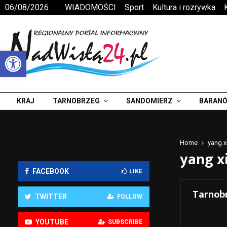
06/08/2026
WIADOMOŚCI
Sport
Kultura i rozrywka
Otwórz pasek narzędzi
KRAJ
TARNOBRZEG
SANDOMIERZ
BARANÓ
Home
yang x
yang x
FACEBOOK
LIKE
Tarnobr
TWITTER
FOLLOW
YOUTUBE
SUBSCRIBE