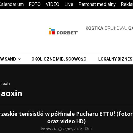
Kalendarium
FOTO
VIDEO
Live
Patronat medialny
Rekl
W SAND
OKOLICZNE MIEJSCOWOŚCI
LOKALNY BIZNES
iaoxin
iaoxin
zeskie tenisistki w półfinale Pucharu ETTU! (foto
oraz video HD)
by
NW24
25/02/2012
0