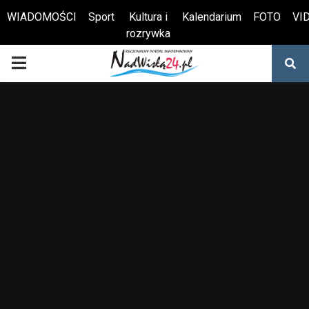
WIADOMOŚCI
Sport
Kultura i
Kalendarium
FOTO
VI
rozrywka
Otwórz pasek narzędzi
PRIMARY
MENU