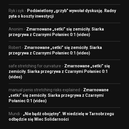
Ryk i syk
-
Podświetlony „grzyb” wywołał dyskusję. Radny
pyta o koszty inwestycji
Anonim
-
Zmarnowane „setki” się zemściły. Siarka
przegrywa z Czarnymi Połaniec 0:1 (video)
Robert
-
Zmarnowane „setki” się zemściły. Siarka
przegrywa z Czarnymi Połaniec 0:1 (video)
safe stretching for curvature
-
Zmarnowane „setki” się
zemściły. Siarka przegrywa z Czarnymi Połaniec 0:1
(video)
manual penis stretching risks explained
-
Zmarnowane
„setki” się zemściły. Siarka przegrywa z Czarnymi
Połaniec 0:1 (video)
Mundi
-
„Nie bądź obojętny”. W niedzielę w Tarnobrzegu
odbędzie się Wiec Solidarności