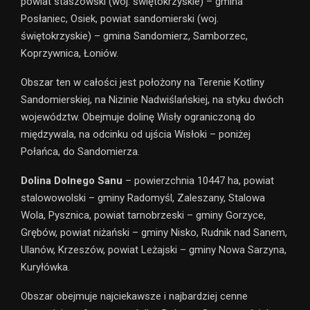
powiat staszowski (woj. świętokrzyskie) – gmina
Posłaniec, Osiek, powiat sandomierski (woj.
świętokrzyskie) – gmina Sandomierz, Samborzec,
Koprzywnica, Łoniów.
Obszar ten w całości jest położony na Terenie Kotliny
Sandomierskiej, na Nizinie Nadwiślańskiej, na styku dwóch
województw. Obejmuje dolinę Wisły ograniczoną do
międzywala, na odcinku od ujścia Wisłoki – poniżej
Połańca, do Sandomierza.
Dolina Dolnego Sanu
– powierzchnia 10447 ha, powiat
stalowowolski – gminy Radomyśl, Zaleszany, Stalowa
Wola, Pysznica, powiat tarnobrzeski – gminy Gorzyce,
Grębów, powiat niżański – gminy Nisko, Rudnik nad Sanem,
Ulanów, Krzeszów, powiat Leżajski – gminy Nowa Sarzyna,
Kuryłówka.
Obszar obejmuje najciekawsze i najbardziej cenne