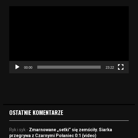
O
d
t
w
a
r
z
a
c
z
00:00
23:22
v
i
d
e
o
OSTATNIE KOMENTARZE
Ryk i syk
-
Zmarnowane „setki” się zemściły. Siarka
przegrywa z Czarnymi Połaniec 0:1 (video)