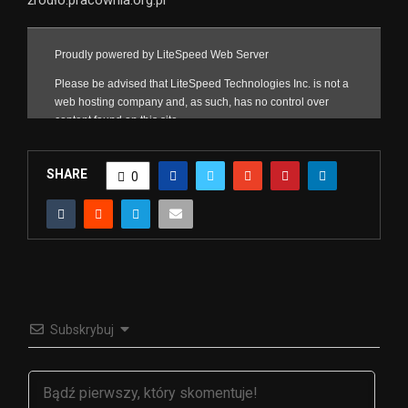
SHARE
0
Subskrybuj