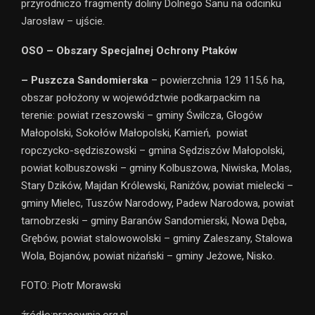
przyrodniczo fragmenty doliny Dolnego Sanu na odcinku
Jarosław – ujście.
OSO – Obszary Specjalnej Ochrony Ptaków
– Puszcza Sandomierska
– powierzchnia 129 115,6 ha,
obszar położony w województwie podkarpackim na
terenie: powiat rzeszowski – gminy Świlcza, Głogów
Małopolski, Sokołów Małopolski, Kamień, powiat
ropczycko-sędziszowski – gmina Sędziszów Małopolski,
powiat kolbuszowski – gminy Kolbuszowa, Niwiska, Molas,
Stary Dzików, Majdan Królewski, Raniżów, powiat mielecki –
gminy Mielec, Tuszów Narodowy, Padew Narodowa, powiat
tarnobrzeski – gminy Baranów Sandomierski, Nowa Dęba,
Grębów, powiat stalowowolski – gminy Zaleszany, Stalowa
Wola, Bojanów, powiat niżański – gminy Jeżowe, Nisko.
FOTO: Piotr Morawski
źródło:pracownia.org.pl