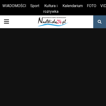
WIADOMOŚCI
Sport
Kultura i
Kalendarium
FOTO
VI
rozrywka
Otwórz pasek narzędzi
PRIMARY
MENU