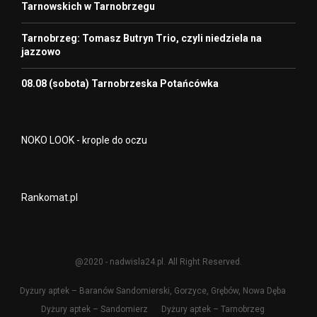
Tarnowskich w Tarnobrzegu
Tarnobrzeg: Tomasz Butryn Trio, czyli niedziela na
jazzowo
08.08 (sobota) Tarnobrzeska Potańcówka
NOKO LOOK - krople do oczu
Rankomat.pl
@2020 - nadwisla24.pl. All Right Reserved.
Dyżury aptek – Baranów Sandomierski, Gorzyce, Grębów, Nowa Dęba
Dyżury aptek – Sandomierz
Dyżury aptek – Tarnobrzeg