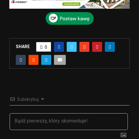
SHARE
0
Subskrybuj