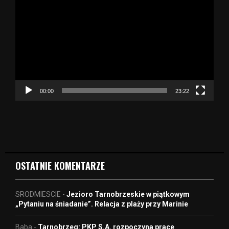
d
t
w
a
r
z
a
c
z
00:00
23:22
v
i
d
e
o
OSTATNIE KOMENTARZE
SRODMIESCIE
-
Jezioro Tarnobrzeskie w piątkowym
„Pytaniu na śniadanie”. Relacja z plaży przy Marinie
Baba
-
Tarnobrzeg: PKP S.A. rozpoczyna prace