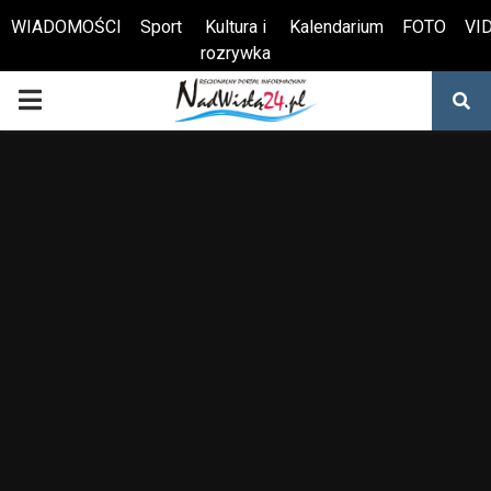
WIADOMOŚCI
Sport
Kultura i
Kalendarium
FOTO
VI
rozrywka
Otwórz pasek narzędzi
PRIMARY
MENU