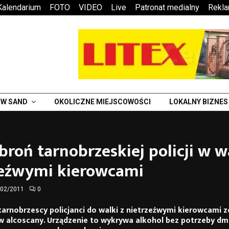
Kalendarium
FOTO
VIDEO
Live
Patronat medialny
Rekl
W SAND
OKOLICZNE MIEJSCOWOŚCI
LOKALNY BIZNES
roń tarnobrzeskiej policji w w
zeźwymi kierowcami
/02/2011
0
tarnobrzescy policjanci do walki z nietrzeźwymi kierowcami 
w alcoscany. Urządzenie to wykrywa alkohol bez potrzeby d