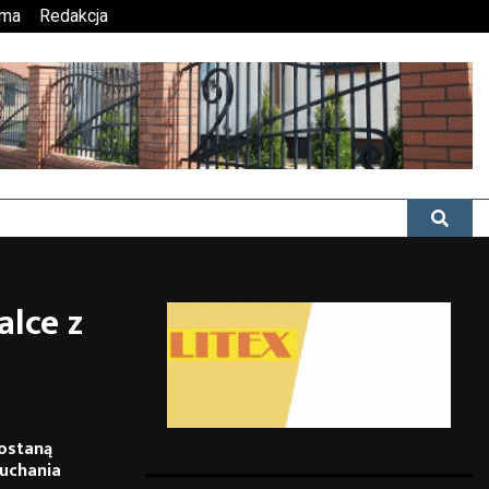
ama
Redakcja
alce z
zostaną
muchania