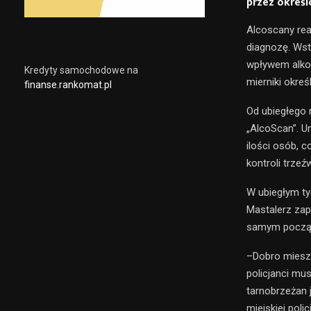
przez określ
Alcoscany rea
diagnozę. Wst
wpływem alkoh
Kredyty samochodowe na
mierniki okreś
finanse.rankomat.pl
Od ubiegłego r
„AlcoScan”. U
ilości osób, 
kontroli trzeź
W ubiegłym ty
Mastalerz zap
samym począt
–Dobro miesz
policjanci mu
tarnobrzeżan 
miejskiej poli