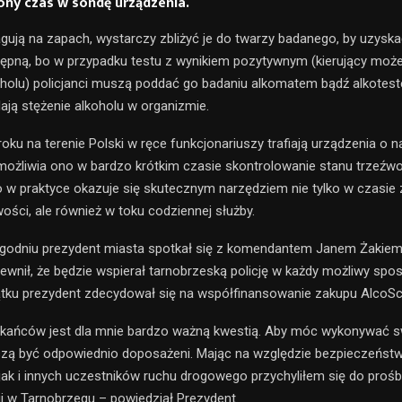
ony czas w sondę urządzenia.
gują na zapach, wystarczy zbliżyć je do twarzy badanego, by uzysk
ępną, bo w przypadku testu z wynikiem pozytywnym (kierujący moż
olu) policjanci muszą poddać go badaniu alkomatem bądź alkotest
lają stężenie alkoholu w organizmie.
oku na terenie Polski w ręce funkcjonariuszy trafiają urządzenia o 
możliwia ono w bardzo krótkim czasie skontrolowanie stanu trzeźwo
co w praktyce okazuje się skutecznym narzędziem nie tylko w czas
wości, ale również w toku codziennej służby.
godniu prezydent miasta spotkał się z komendantem Janem Żakiem
ewnił, że będzie wspierał tarnobrzeską policję w każdy możliwy spo
ku prezydent zdecydował się na współfinansowanie zakupu AlcoS
kańców jest dla mnie bardzo ważną kwestią. Aby móc wykonywać s
szą być odpowiednio doposażeni. Mając na względzie bezpieczeńst
jak i innych uczestników ruchu drogowego przychyliłem się do proś
cji w Tarnobrzegu – powiedział Prezydent.