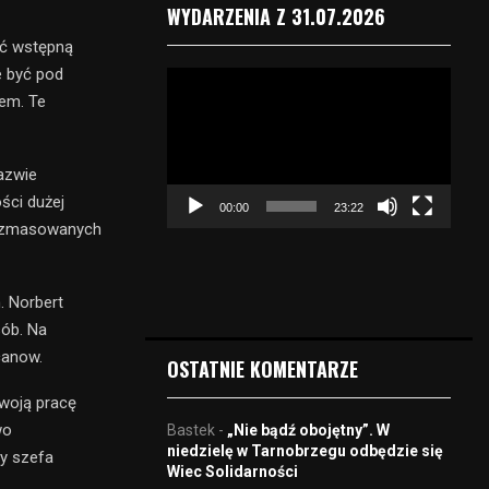
WYDARZENIA Z 31.07.2026
ać wstępną
e być pod
O
em. Te
d
t
w
a
nazwie
r
ści dużej
00:00
23:22
z
ie zmasowanych
a
c
z
. Norbert
v
sób. Na
i
d
canow.
OSTATNIE KOMENTARZE
e
o
woją pracę
wo
Bastek
-
„Nie bądź obojętny”. W
niedzielę w Tarnobrzegu odbędzie się
by szefa
Wiec Solidarności