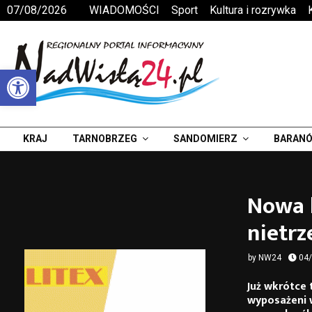
07/08/2026
WIADOMOŚCI
Sport
Kultura i rozrywka
Otwórz pasek narzędzi
KRAJ
TARNOBRZEG
SANDOMIERZ
BARANÓ
Nowa b
nietr
by
NW24
04
Już wkrótce 
wyposażeni 