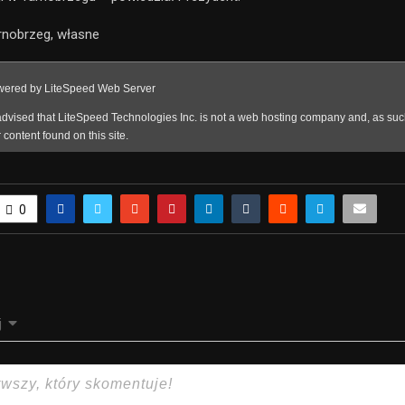
rnobrzeg, własne
0
j