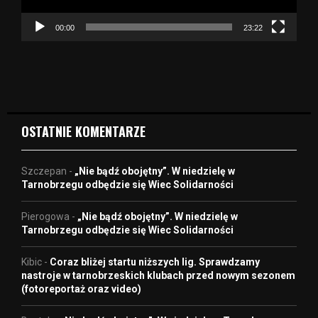
c
z
00:00
23:22
v
i
d
e
o
OSTATNIE KOMENTARZE
Szczepan
-
„Nie bądź obojętny”. W niedzielę w
Tarnobrzegu odbędzie się Wiec Solidarności
Pierogowa
-
„Nie bądź obojętny”. W niedzielę w
Tarnobrzegu odbędzie się Wiec Solidarności
Kibic
-
Coraz bliżej startu niższych lig. Sprawdzamy
nastroje w tarnobrzeskich klubach przed nowym sezonem
(fotoreportaż oraz video)