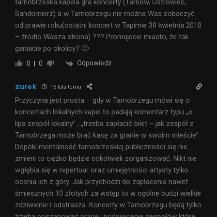
tarnobrzeska kapela gra koncerty (Tarnów, Ostrowiec,
Sandomierz) a w Tarnobrzegu nie można Was zobaczyć
od prawie roku(ostatni koncert w Tapimie 30 kwietnia 2010
– źródło Wasza strona) ??? Promujecie miasto, że tak
ganiacie po okolicy? 🙂
Odpowiedz
0
0
zurek
15 lata temu
Przyczyna jest prosta – gdy w Tarnobrzegu mówi się o
koncertach lokalnych kapel to padają komentarz typu „e
lipa zespół lokalny” , „trzeba zapłacić bilet – jak zespół z
Tarnobrzega może brać kasę za granie w swoim mieście”.
Dopóki mentalność tarnobrzeskiej publiczności się nie
zmieni to ciężko będzie cokolwiek zorganizować. Nikt nie
wgłębia się w repertuar oraz umiejętności artysty tylko
ocenia ich z góry. Jak przychodzi do zapłacenia nawet
śmiesznych 10 złotych za wstęp to w ogólne budzi wielkie
zdziwienie i odstrasza. Koncerty w Tarnobrzegu będą tylko
trzeba poszanować pracę i poświęcenie zespołów które