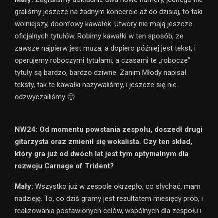
graliśmy jeszcze na żadnym koncercie aż do dzisiaj, to taki
wolniejszy, doom’owy kawałek. Utwory nie mają jeszcze
oficjalnych tytułów. Robimy kawałki w ten sposób, ze
zawsze najpierw jest muza, a dopiero później jest tekst, i
operujemy roboczymi tytułami, a czasami te „robocze”
tytuły są bardzo, bardzo dziwne. Zanim Młody napisał
teksty, tak te kawałki nazywaliśmy, i jeszcze się nie
odzwyczailiśmy 🙂
NW24: Od momentu powstania zespołu, doszedł drugi
gitarzysta oraz zmienił się wokalista. Czy ten skład,
który gra już od dwóch lat jest tym optymalnym dla
rozwoju Carnage of Trident?
Mały:
Wszystko już w zespole okrzepło, co słychać, mam
nadzieję. To, co dziś gramy jest rezultatem miesięcy prób, i
realizowania postawionych celów, wspólnych dla zespołu i