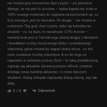
nie można grać koncertów zbyt często – po pierwsze
dlatego, że nie jest to uczciwe – żadna kapela nie zrobi w
100% nowego materiału do zagrania na koncertach np. co
trzy miesiące, jest to nierealne. Po drugie – nie można w
rodzimym Tbg grać zbyt często, żeby się ludziska nie
znudzili – co za dużo, to niezdrowo 🙂 Po trzecie –
niestety brak jest w Tarnobrzegu dobrej knajpy z klimatem
i kawałkiem sceny, muzycznego klubu z prawdziwego
zdarzenia, gdzie można by zagrać dobry show… co też
mnie osobiście trochę zniechęca. A co do tego co
napisałeś w ostatnim poście, Roni – to taką działalnością
zajmuje się aktualnie stowarzyszenie mRock, ostatnio
działają coraz bardziej aktywnie, i z coraz lepszym
skutkiem. Robią chłopaki naprawdę dobrą robotę, oby tak
dalej.
Odpowiedz
0
0