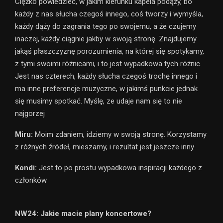
Ciężko powiedzieć, w jakim kierunku kapela podąży, bo
każdy z nas słucha czegoś innego, coś tworzy i wymyśla,
każdy dąży do zagrania tego po swojemu, a że czujemy
inaczej, każdy ciągnie jakby w swoją stronę. Znajdujemy
jakąś płaszczyznę porozumienia, na której się spotykamy,
z tymi swoimi różnicami, i to jest wypadkowa tych różnic.
Jest nas czterech, każdy słucha czegoś trochę innego i
ma inne preferencje muzyczne, w jakimś punkcie jednak
się musimy spotkać. Myślę, ze udaje nam się to nie
najgorzej
Miru:
Moim zdaniem, idziemy w swoją stronę. Korzystamy
z różnych źródeł, mieszamy, i rezultat jest jeszcze inny
Kondi:
Jest to po prostu wypadkowa inspiracji każdego z
członków
NW24: Jakie macie plany koncertowe?