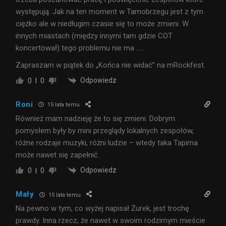
występują. Jak na ten moment w Tarnobrzegu jest z tym
ciężko ale w niedługim czasie się to może zmieni. W
innych miastach (między innymi tam gdzie COT
koncertował) tego problemu nie ma …..
Zapraszam w piątek do „Końca nie widać” na mRockfest.
Odpowiedz
0
0
Roni
15 lata temu
Również mam nadzieję że to się zmieni. Dobrym
pomysłem były by mini przeglądy lokalnych zespołów,
różne rodzaje muzyki, różni ludzie – wtedy taka Tapima
może nawet się zapełnić.
Odpowiedz
0
0
Mały
15 lata temu
Na pewno w tym, co wyżej napisał Żurek, jest trochę
prawdy. Inna rzecz, że nawet w swoim rodzimym mieście