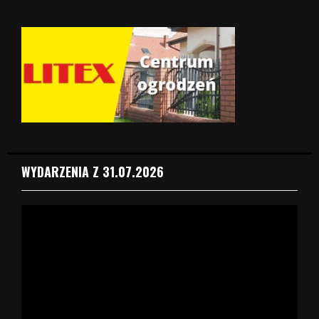
WYDARZENIA Z 31.07.2026
O
d
t
w
a
r
z
a