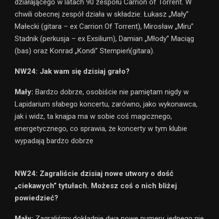
działającego w latach 90 zespołu Carrion of Torrent. W
chwili obecnej zespół działa w składzie: Łukasz „Mały”
Małecki (gitara – ex Carrion Of Torrent), Mirosław „Miru”
Stadnik (perkusja – ex Exsilium), Damian „Młody” Maciąg
(bas) oraz Konrad „Kondi” Stempień(gitara).
NW24: Jak wam się dzisiaj grało?
Mały:
Bardzo dobrze, osobiście nie pamiętam nigdy w
Lapidarium słabego koncertu, zarówno, jako wykonawca,
jak i widz, ta knajpa ma w sobie coś magicznego,
energetycznego, co sprawia, że koncerty w tym klubie
wypadają bardzo dobrze
NW24: Zagraliście dzisiaj nowe utwory o dość
„ciekawych” tytułach. Możesz coś o nich bliżej
powiedzieć?
Mały:
Zagraliśmy dokładnie dwa nowe numery, jednego nie