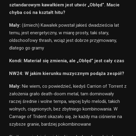
sztandarowym kawałkiem jest utwór „Obłęd”. Macie
chyba coś na kształt hitu?
Mały:
(śmiech) Kawałek powstał jakieś dwadzieścia lat
temu, jest energetyczny, w miarę prosty, taki stary,
oldschool’owy thrash, wciąż jest dobrze przyjmowany,
dlatego go gramy
Kondi: Materiał się zmienia, ale „Obłęd” jest cały czas
NW24: W jakim kierunku muzycznym podąża zespół?
Mały:
Nie wiem, co powiedzieć, kiedyś Carrion of Torrent z
założenia grało death-doom metal, tam dominowały
raczej średnie i wolne tempa, więcej było melodii, takich
wolnych, ciągnionych, bez zbytniego kombinowania. W
Carnage of Trident okazało się, że każdy ma ciśnienie na
szybsze granie, bardziej pokombinowane