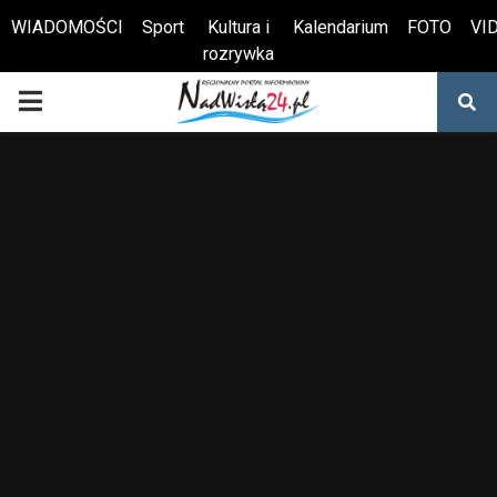
WIADOMOŚCI
Sport
Kultura i
Kalendarium
FOTO
VI
rozrywka
Otwórz pasek narzędzi
PRIMARY
MENU